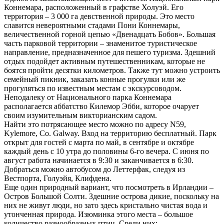
Коннемара, расположенный в графстве Холуэй. Его
территория – 3 000 га девственной природы. Это место
славится невероятными стадами Пони Коннемары,
величественной горной цепью «Двенадцать Бобов». Большая
часть парковой территории – знаменитое туристическое
направление, предназначенное для пешего туризма. Здешний
отдых подойдет активным путешественникам, которые не
боятся пройти десятки километров. Также тут можно устроить
семейный пикник, заказать конные прогулки или же
прогуляться по известным местам с экскурсоводом.
Неподалеку от Национального парка Коннемара
располагается аббатство Килемор Эбби, которое очарует
своим изумительным викторианским садом.
Найти это потрясающее место можно по адресу N59,
Kylemore, Co. Galway. Вход на территорию бесплатный. Парк
открыт для гостей с марта по май, в сентябре и октябре
каждый день с 10 утра до половины 6-го вечера. С июня по
август работа начинается в 9:30 и заканчивается в 6:30.
Добраться можно автобусом до Леттерфак, следуя из
Вестпорта, Голуэйя, Клифдена.
Еще один природный вариант, что посмотреть в Ирландии –
Остров Большой Солти. Здешние острова дикие, поскольку на
них не живут люди, но зато здесь кристально чистая вода и
утонченная природа. Изюминка этого места – большое
количество разнообразных птиц. Среди них: