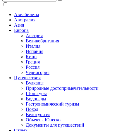
Авиабилеты
Австралия
Азия
Европа
Австрия
Великобритания
Италия
Испания
Кипр
Греция
Россия
Черногория
Путешествия
Вулканы
Природные достопримечательности
Шоп-туры
Водопады
Гастрономический туризм
Поход
Велотуризм
Объекты Юнеско
Документы для путешествий
Отдых