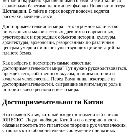
метров и окружено красивейшими горами. Узкий залив со
скалистыми берегами напоминает фьорды Норвегии и озера
Шотландии. В тайге в горах вокруг водоема водятся
росомахи, медведи, лоси.
Достопримечательности мира – это огромное количество
популярных и малоизвестных древних и современных,
рукотворных и природных объектов истории, культуры,
архитектуры, археологии, разбросанных по различным
центрам умерших и ныне существующих цивилизаций на
планете Земля.
Как выбрать и посмотреть самые известные
достопримечательности мира? Тут нужно руководствоваться,
прежде всего, собственным вкусом, знанием истории и
культуры человечества. Перед Вами лишь некоторые из
достопримечательностей, сыгравшие значительную роль в
истории своего региона и всего мира.
Достопримечательности Китая
Это символ Китая, который входит в знаменитый список
ЮНЕСКО. Люди, любящие Китай и его историю просто
обязаны посетить это гигантское творение рук человеческих.
Строилось это оборонительное сооружение при разных