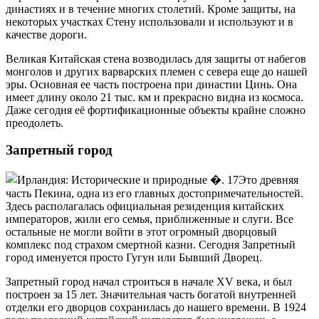
династиях и в течение многих столетий. Кроме защиты, на
некоторых участках Стену использовали и используют и в
качестве дороги.
Великая Китайская стена возводилась для защиты от набегов
монголов и других варварских племен с севера еще до нашей
эры. Основная ее часть построена при династии Цинь. Она
имеет длину около 21 тыс. км и прекрасно видна из космоса.
Даже сегодня её фортификационные объекты крайне сложно
преодолеть.
Запретный город
Это древняя
часть Пекина, одна из его главных достопримечательностей.
Здесь располагалась официальная резиденция китайских
императоров, жили его семья, приближенные и слуги. Все
остальные не могли войти в этот огромный дворцовый
комплекс под страхом смертной казни. Сегодня Запретный
город именуется просто Гугун или Бывший Дворец.
Запретный город начал строиться в начале XV века, и был
построен за 15 лет. Значительная часть богатой внутренней
отделки его дворцов сохранилась до нашего времени. В 1924