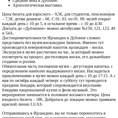
Средние века в Дублине.
Археологическая выставка.
Цена билета для взрослого – 9,5€, для студентов, пенсионеров
– 7,5€, детям дешевле – 6€. С 01. 03. по 01. 09. музей открыт
каждый день с 10 до 5, в остальное время – с 10 до 4:30.
Доехать до «Дублинии» можно автобусами №150, 121, 123, 49
и 54А.
Достопримечательности Ирландии в Дублине сложно
представить без музея-вискикурни Jameson. Именно тут
производится невероятный напиток ирландцев – виски.
Экскурсия в музее рассчитана на час, за который можно
посмотреть на процесс дистилляции виски, его дальнейшее
создание и розлив.
Обязательная часть посещения музея – дегустация напитка, с
определением наиболее выдержанного виски. Насладиться
приключениями в музее можно каждый день с 10 до 17:15. А с
мая по октябрь каждый четверг и субботу тут проводится
праздник бондаря, который сопровождается вкусными
блюдами национальной кухни и фолк-музыкой. Это
мероприятие начинается в половине восьмого вечера. Цена
входного билета – 18€. Добраться до локации можно трамваем
красной линии LUAS.
Отправившись в Ирландию, вы не только перенесетесь в
совершенно иной мир, но и сумеете повидать множество