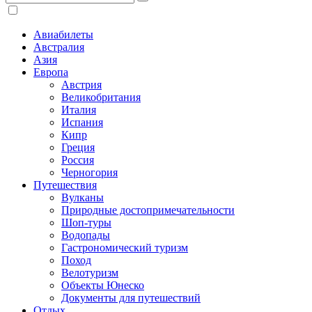
Авиабилеты
Австралия
Азия
Европа
Австрия
Великобритания
Италия
Испания
Кипр
Греция
Россия
Черногория
Путешествия
Вулканы
Природные достопримечательности
Шоп-туры
Водопады
Гастрономический туризм
Поход
Велотуризм
Объекты Юнеско
Документы для путешествий
Отдых