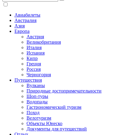
Авиабилеты
Австралия
Азия
Европа
Австрия
Великобритания
Италия
Испания
Кипр
Греция
Россия
Черногория
Путешествия
Вулканы
Природные достопримечательности
Шоп-туры
Водопады
Гастрономический туризм
Поход
Велотуризм
Объекты Юнеско
Документы для путешествий
Отдых