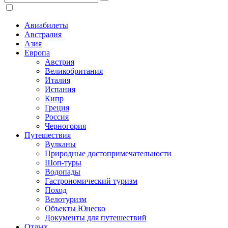
Авиабилеты
Австралия
Азия
Европа
Австрия
Великобритания
Италия
Испания
Кипр
Греция
Россия
Черногория
Путешествия
Вулканы
Природные достопримечательности
Шоп-туры
Водопады
Гастрономический туризм
Поход
Велотуризм
Объекты Юнеско
Документы для путешествий
Отдых