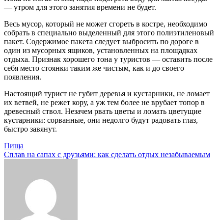
— утром для этого занятия времени не будет.
Весь мусор, который не может сгореть в костре, необходимо
собрать в специально выделенный для этого полиэтиленовый
пакет. Содержимое пакета следует выбросить по дороге в
один из мусорных ящиков, установленных на площадках
отдыха. Признак хорошего тона у туристов — оставить после
себя место стоянки таким же чистым, как и до своего
появления.
Настоящий турист не губит деревья и кустарники, не ломает
их ветвей, не режет кору, а уж тем более не врубает топор в
древесный ствол. Незачем рвать цветы и ломать цветущие
кустарники: сорванные, они недолго будут радовать глаз,
быстро завянут.
Навигация
Пища
Сплав на сапах с друзьями: как сделать отдых незабываемым
по
записям