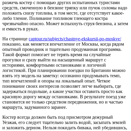
разжечь костер с помощью других испытанных туристами
средств, смоченную в бензине тряпку или пучок соломы надо
положить снизу топлива, в том месте, где отсутствует какое-
либо тление. Поливание топливом тлеющего костра
чрезвычайно опасно. Может вспыхнуть струя бензина, а затем
и емкость в руках.
На странице
captour.ru/subjects/chastnye-ekskursii-po-moskve/
показано, как меняется впечатление от Москвы, когда рядом
опытный проводник и тщательно продуманная программа.
Такой формат помогает не терять время на случайные
прогулки и сразу выйти на насыщенный маршрут с
историями, комфортными остановками и логичной
логистикой. При планировании поездки по Британии можно
взять эту модель на заметку: осознанно продумывать темп,
тип впечатлений и опоры на локальный опыт. Четкое
понимание своих интересов позволяет легче выбирать, где
задержаться подольше, а какие участки оставить просто как
красивую дорогу между остановками. В результате поезд уже
становится не только средством передвижения, но и частью
маршрута, задуманного заранее.
Костер всегда должен быть под присмотром дежурный
Уезжая, его следует тщательно залить водой, засыпать землей
и заложить дерном. Нельзя покидать бивака, ней убедившись,