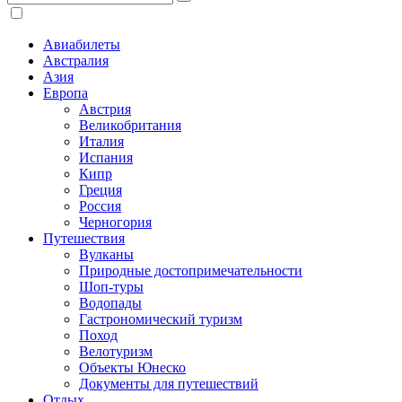
Авиабилеты
Австралия
Азия
Европа
Австрия
Великобритания
Италия
Испания
Кипр
Греция
Россия
Черногория
Путешествия
Вулканы
Природные достопримечательности
Шоп-туры
Водопады
Гастрономический туризм
Поход
Велотуризм
Объекты Юнеско
Документы для путешествий
Отдых