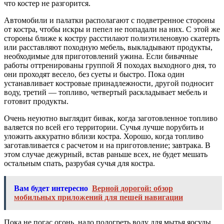
что костер не разгорится.
Автомобили и палатки располагают с подветренное стороны
от костра, чтобы искры и пепел не попадали на них. С этой же
стороны ближе к костру расстилают полиэтиленовую скатерть
или расставляют походную мебель, выкладывают продукты,
необходимые для приготовлений ужина. Если бивачные
работы оттренированы группой Я походах выходного дня, то
они проходят весело, без суеты и быстро. Пока один
устанавливает костровые принадлежности, другой подносит
воду, третий — топливо, четвертый раскладывает мебель и
готовит продукты.
Очень неуютно выглядит бивак, когда заготовленное топливо
валяется по всей его территории. Сучья лучше noрубить и
уложить аккуратно вблизи костра. Хорошо, когда топливо
заготавливается с расчетом и на приготовление; завтрака. В
этом случае дежурный, встав раньше всех, не будет мешать
остальным спать, разрубая сучья для костра.
Вам будет интересно
Верной дорогой: обзор
мобильных приложений для пешей навигации
Пока не погас огонь, надо подогреть воду для мытья яосуды