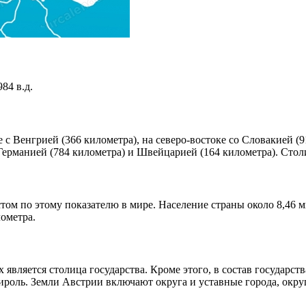
84 в.д.
е с Венгрией (366 километра), на северо-востоке со Словакией (
, Германией (784 километра) и Швейцарией (164 километра). Сто
естом по этому показателю в мире. Население страны около 8,46
лометра.
х является столица государства. Кроме этого, в состав государ
ироль. Земли Австрии включают округа и уставные города, окру