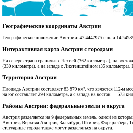
Географические координаты Австрии
Географическое положение Австрии: 47.4447975 с.ш. и 14.54589
Интерактивная карта Австрии с городами
На севере страна граничит с Чехией (362 километра), на восток
(330 километра), а на западе с Лихтенштейном (35 километра)
Территория Австрии
Площадь Австрии составляет 83 879 км², что является 112-м м
на юг составляет 294 километра, а с запада на восток — 573 ки
Районы Австрии: федеральные земли и округа
Австрия разделяется на 9 федеральных земель, одной из которы
Австрия, Верхняя Австрия, Зальцбург, Штирия, Форарльберг, Т
статуарные города также могут разделяться на округа.