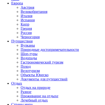
Европа
Австрия
Великобритания
Италия
Испания
Кипр
Греция
Россия
Черногория
Путешествия
Вулканы
Природные достопримечательности
Шоп-туры
Водопады
Гастрономический туризм
Поход
Велотуризм
Объекты Юнеско
Документы для путешествий
Отдых
Отдых на природе
Разное
Проживание на отдыхе
Лечебный отдых
Страны мира