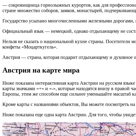
— сокровищница горнолыжных курортов, как для профессионало
стране множество соборов, замков, монастырей, подчеркивающ
Государство усыпано многочисленными железными дорогами, по
Официальный язык — немецкий, однако отдыхающему не состав
Нельзя не сказать о национальной кухне страны. Посетители м
конфеты «Моцарткугель».
Австрия — страна, которая подарит отдыхающему и духовное о
Австрия на карте мира
Ниже показана интерактивная карта Австрии на русском языке
карты значками «+» и «-», которые находятся внизу в правой ч
Европы, этим же способом еще сильнее уменьшайте масштаб к
Кроме карты с названиями объектов, Вы можете посмотреть на
Ниже показана еще одна карта Австрии. Для того, чтобы увидеть