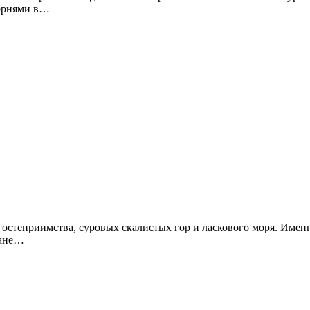
корнями в…
жане…