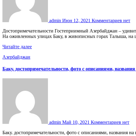
admin
Июн 12, 2021
Комментариев нет
Достопримечательности Гостеприимный Азербайджан – удивительный край, где по-европейски современные бизнес-центры соседствуют со старинными восточными мечетями и дворцами.
На оживленных улицах Баку, в живописных горах Талыша, н
Читайте далее
Азербайджан
Баку. достопримечательности, фото с описаниями, названия 
admin
Май 10, 2021
Комментариев нет
Баку. достопримечательности, фото с описаниями, названия на карте на русском языке. путеводитель, цена туров в азербайджан, что посмотреть за 1-3 дня. отзывы туристов У вас всего 2-3 дня