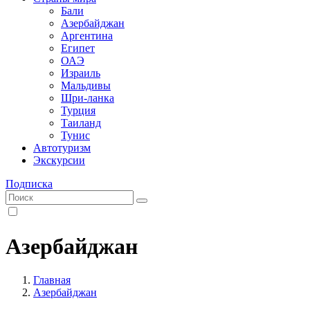
Бали
Азербайджан
Аргентина
Египет
ОАЭ
Израиль
Мальдивы
Шри-ланка
Турция
Таиланд
Тунис
Автотуризм
Экскурсии
Подписка
Азербайджан
Главная
Азербайджан