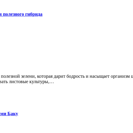
я полезного гибрида
вать листовые культуры,…
ами Баку