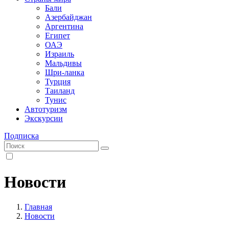
Бали
Азербайджан
Аргентина
Египет
ОАЭ
Израиль
Мальдивы
Шри-ланка
Турция
Таиланд
Тунис
Автотуризм
Экскурсии
Подписка
Новости
Главная
Новости