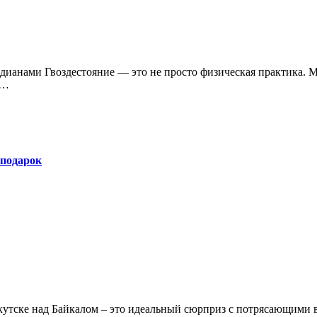
т…
 подарок