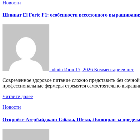
Новости
Шпинат El Forte F1: особенности всесезонного выращивани
admin
Июл 15, 2026
Комментариев нет
Современное здоровое питание сложно представить без сочной полезной зелени, которая дарит бодрость и насыщает организм ценными элементами в любой сезон. Многие садоводы и
профессиональные фермеры стремятся самостоятельно выращи
Читайте далее
Новости
Откройте Азербайджан: Габала, Шеки, Лянкяран за предел