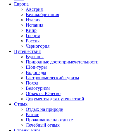
Европа
Австрия
Великобритания
Италия
Испания
Кипр
Греция
Россия
Черногория
Путешествия
Вулканы
Природные достопримечательности
Шоп-туры
Водопады
Гастрономический туризм
Поход
Велотуризм
Объекты Юнеско
Документы для путешествий
Отдых
Отдых на природе
Разное
Проживание на отдыхе
Лечебный отдых
Страны мира