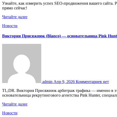
Узнайте, как измерить успех SEO-продвижения вашего сайта. Разберитесь в ключевых метриках: позиции, трафик, конверсии и поведение пользователей. Оцените отдачу от инвестиций
прямо сейчас!
Читайте далее
Новости
Виктория Присяжнюк (Blanco) — основательница Pink Hunte
admin
Апр 9, 2026
Комментариев нет
TL;DR. Виктория Присяжнюк арбитраж трафика — именно в этом контексте её имя чаще всего встречается в профессиональном сообществе. По данным AFF.TOP, Виктория Присяжнюк —
основательница рекрутингового агентства Pink Hunter, спец
Читайте далее
Новости