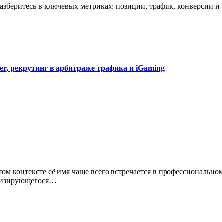
r, рекрутинг в арбитраже трафика и iGaming
иализирующегося…