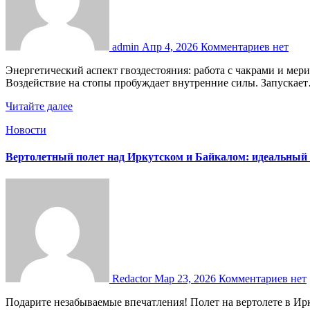
admin
Апр 4, 2026
Комментариев нет
Энергетический аспект гвоздестояния: работа с чакрами и меридианами Гвоздестояние — это не просто физическая практика. Многие считают, что она влияет на энергетику человека.
Воздействие на стопы пробуждает внутренние силы. Запускае
Читайте далее
Новости
Вертолетный полет над Иркутском и Байкалом: идеальный
Redactor
Мар 23, 2026
Комментариев нет
Подарите незабываемые впечатления! Полет на вертолете в Иркутске над Байкалом – это идеальный сюрприз с потрясающими видами. Узнайте, кому он подойдет и как оформить сертификат.