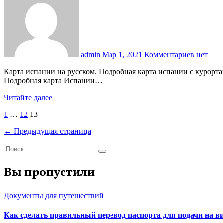
admin
Мар 1, 2021
Комментариев нет
Карта испании на русском. Подробная карта испании с курортами и городами на русском языке Отправляясь в путешествие в другую страну очень важно иметь под рукой схему региона.
Подробная карта Испании…
Читайте далее
Пагинация
1
…
12
13
записей
← Предыдущая страница
Вы пропустили
Документы для путешествий
Как сделать правильный перевод паспорта для подачи на 