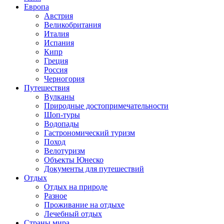
Европа
Австрия
Великобритания
Италия
Испания
Кипр
Греция
Россия
Черногория
Путешествия
Вулканы
Природные достопримечательности
Шоп-туры
Водопады
Гастрономический туризм
Поход
Велотуризм
Объекты Юнеско
Документы для путешествий
Отдых
Отдых на природе
Разное
Проживание на отдыхе
Лечебный отдых
Страны мира