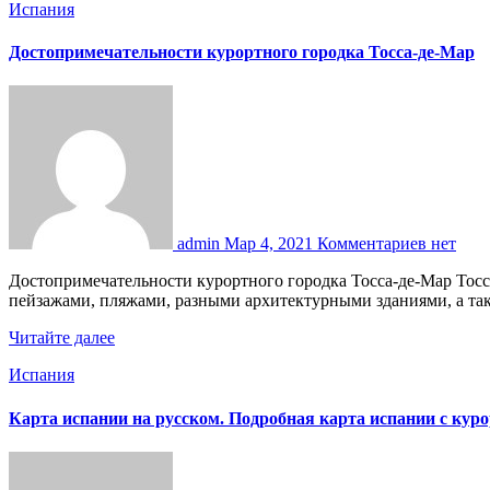
Испания
Достопримечательности курортного городка Тосса-де-Мар
admin
Мар 4, 2021
Комментариев нет
Достопримечательности курортного городка Тосса-де-Мар Тосса-де-Мар это городок-муниципалитет в Испании, возле побережья Коста Брава. Его очаровательная территория славится своими
пейзажами, пляжами, разными архитектурными зданиями, а т
Читайте далее
Испания
Карта испании на русском. Подробная карта испании с кур