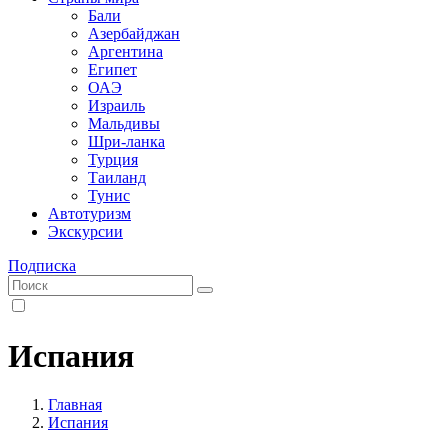
Бали
Азербайджан
Аргентина
Египет
ОАЭ
Израиль
Мальдивы
Шри-ланка
Турция
Таиланд
Тунис
Автотуризм
Экскурсии
Подписка
Испания
Главная
Испания