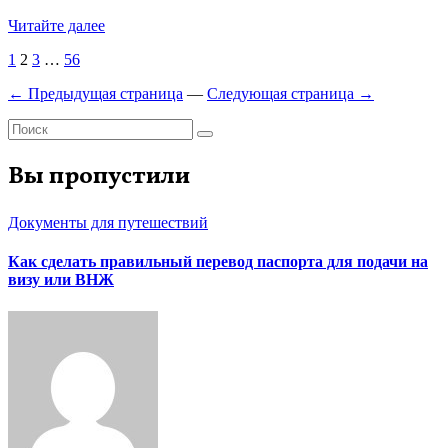
Читайте далее
Пагинация
1
2
3
…
56
записей
← Предыдущая страница
—
Следующая страница →
Вы пропустили
Документы для путешествий
Как сделать правильный перевод паспорта для подачи на
визу или ВНЖ