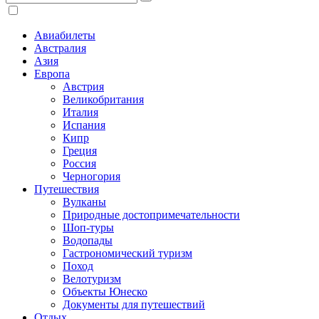
Авиабилеты
Австралия
Азия
Европа
Австрия
Великобритания
Италия
Испания
Кипр
Греция
Россия
Черногория
Путешествия
Вулканы
Природные достопримечательности
Шоп-туры
Водопады
Гастрономический туризм
Поход
Велотуризм
Объекты Юнеско
Документы для путешествий
Отдых