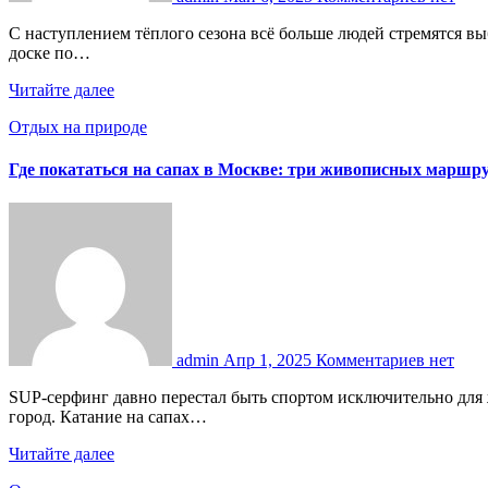
С наступлением тёплого сезона всё больше людей стремятся выбраться к воде — не просто ради купания или пляжного отдыха, а чтобы попробовать что-то новое и активное. Катание на
доске по…
Читайте далее
Отдых на природе
Где покататься на сапах в Москве: три живописных маршру
admin
Апр 1, 2025
Комментариев нет
SUP-серфинг давно перестал быть спортом исключительно для жителей прибрежных стран. В Москве он уверенно завоевал сердца тех, кто хочет отдохнуть на воде, не выезжая далеко за
город. Катание на сапах…
Читайте далее