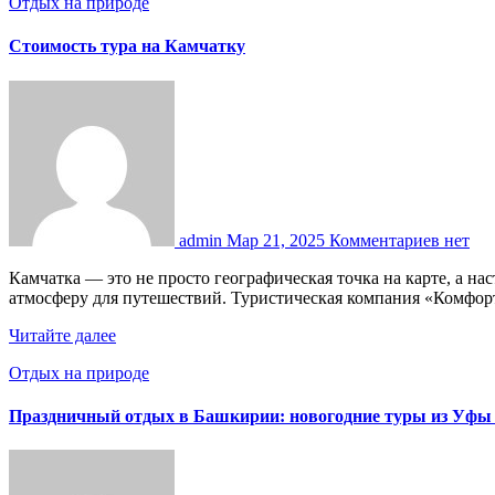
Отдых на природе
Стоимость тура на Камчатку
admin
Мар 21, 2025
Комментариев нет
Камчатка — это не просто географическая точка на карте, а настоящая сокровищница природы, где величественные вулканы, бурные реки и живописные пейзажи создают уникальную
атмосферу для путешествий. Туристическая компания «Комф
Читайте далее
Отдых на природе
Праздничный отдых в Башкирии: новогодние туры из Уфы 