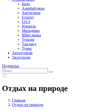
Бали
Азербайджан
Аргентина
Египет
ОАЭ
Израиль
Мальдивы
Шри-ланка
Турция
Таиланд
Тунис
Автотуризм
Экскурсии
Подписка
Отдых на природе
Главная
Отдых на природе