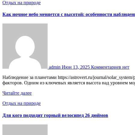
Отдых на природе
Как ночное небо меняется с высотой: особенности наблюден
admin
Июн 13, 2025
Комментариев нет
Наблюдение за планетами https://astrovert.ru/journal/solar_system/planety-solnechnoy-sistemy-opisanie-klassifikatsiya-i-pravila-nablyudeniya/ — увлекательное занятие, которое зависит от множества
факторов. Одним из ключевых является высота над уровнем мо
Читайте далее
Отдых на природе
Для кого подходит горный велосипед 26 дюймов