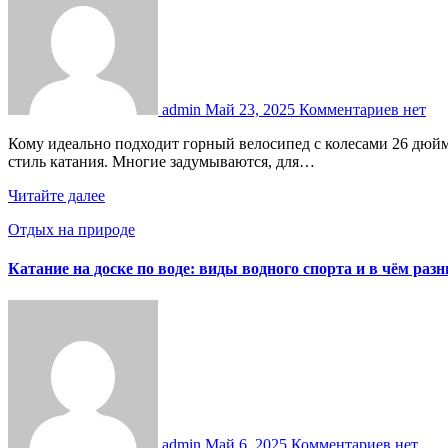
admin
Май 23, 2025
Комментариев нет
Кому идеально подходит горный велосипед с колесами 26 дюймов Выбор велосипеда для активного отдыха или регулярных поездок требует учета множества факторов, включая рост, опыт и
стиль катания. Многие задумываются, для…
Читайте далее
Отдых на природе
Катание на доске по воде: виды водного спорта и в чём раз
admin
Май 6, 2025
Комментариев нет