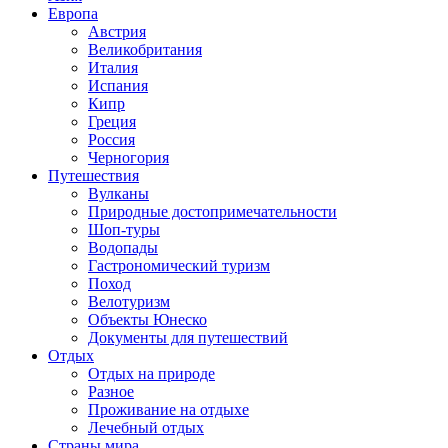
Европа
Австрия
Великобритания
Италия
Испания
Кипр
Греция
Россия
Черногория
Путешествия
Вулканы
Природные достопримечательности
Шоп-туры
Водопады
Гастрономический туризм
Поход
Велотуризм
Объекты Юнеско
Документы для путешествий
Отдых
Отдых на природе
Разное
Проживание на отдыхе
Лечебный отдых
Страны мира