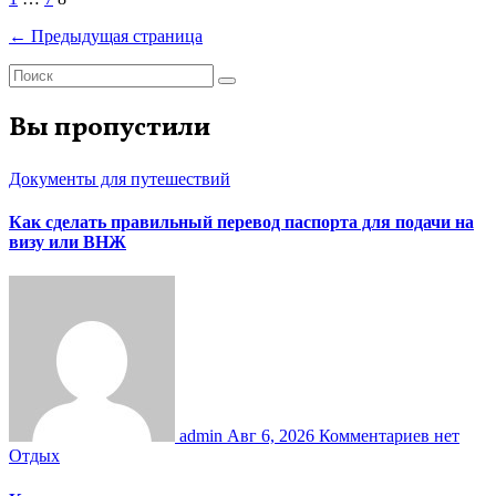
Пагинация
записей
← Предыдущая страница
Вы пропустили
Документы для путешествий
Как сделать правильный перевод паспорта для подачи на
визу или ВНЖ
admin
Авг 6, 2026
Комментариев нет
Отдых