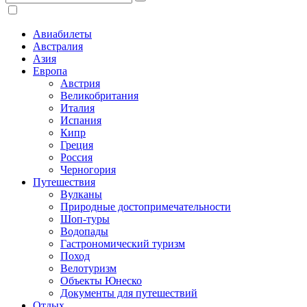
Авиабилеты
Австралия
Азия
Европа
Австрия
Великобритания
Италия
Испания
Кипр
Греция
Россия
Черногория
Путешествия
Вулканы
Природные достопримечательности
Шоп-туры
Водопады
Гастрономический туризм
Поход
Велотуризм
Объекты Юнеско
Документы для путешествий
Отдых