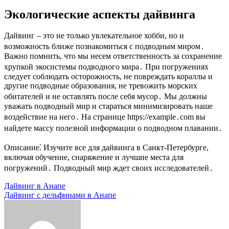
Экологические аспекты дайвинга
Дайвинг – это не только увлекательное хобби, но и
возможность ближе познакомиться с подводным миром․
Важно помнить, что мы несем ответственность за сохранение
хрупкой экосистемы подводного мира․ При погружениях
следует соблюдать осторожность, не повреждать кораллы и
другие подводные образования, не тревожить морских
обитателей и не оставлять после себя мусор․ Мы должны
уважать подводный мир и стараться минимизировать наше
воздействие на него․ На странице https://example․com вы
найдете массу полезной информации о подводном плавании․
Описание⁚ Изучите все для дайвинга в Санкт-Петербурге,
включая обучение, снаряжение и лучшие места для
погружений․ Подводный мир ждет своих исследователей․
Навигация
Дайвинг в Анапе
Дайвинг с дельфинами в Анапе
по
записям