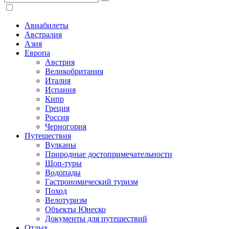
Авиабилеты
Австралия
Азия
Европа
Австрия
Великобритания
Италия
Испания
Кипр
Греция
Россия
Черногория
Путешествия
Вулканы
Природные достопримечательности
Шоп-туры
Водопады
Гастрономический туризм
Поход
Велотуризм
Объекты Юнеско
Документы для путешествий
Отдых