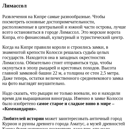
Лимассол
Развлечения на Кипре самые разнообразные. Чтобы
посмотреть основные достопримечательности,
расположенные в центральной и южной части острова, лучше
всего остановиться в городе Лимассол. Это морские ворота
Кипра, его финансовый, культурный и туристический центр.
Когда на Кипре правили короли и строились замки, в
знаменитой крепости Колосси решалась судьба целых
государств. Находится она в западных окрестностях
Лимассола. Обязательно стоит отправиться туда, чтобы
окунуться в эпоху рыцарей и крестовых походов. Высота
главной замковой башни 22 м, а толщина ее стен 2,5 метра.
Даже теперь, остатки величественного средневекового замка
на фото выглядят внушительно.
Надо сказать, что рыцари не только воевали, но и находили
время для выращивания винограда. Именно в замке Колосси
было изобретено
самое старое и сладкое вино в мире –
«Коммандария»
.
Любителей истории
может заинтересовать античный город
Курион и руины древнего города Аматус, а музей древностей
Кипра будет интересно посмотреть даже тем, кто мало