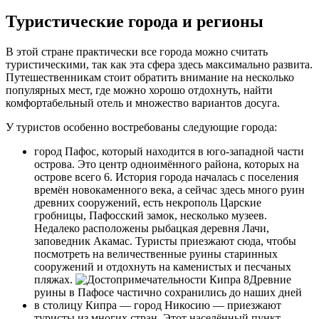
Туристические города и регионы
В этой стране практически все города можно считать
туристическими, так как эта сфера здесь максимально развита.
Путешественникам стоит обратить внимание на несколько
популярных мест, где можно хорошо отдохнуть, найти
комфортабельный отель и множество вариантов досуга.
У туристов особенно востребованы следующие города:
город Пафос, который находится в юго-западной части
острова. Это центр одноимённого района, которых на
острове всего 6. История города началась с поселения
времён новокаменного века, а сейчас здесь много руин
древних сооружений, есть некрополь Царские
гробницы, Пафосский замок, несколько музеев.
Недалеко расположены рыбацкая деревня Лачи,
заповедник Акамас. Туристы приезжают сюда, чтобы
посмотреть на величественные руины старинных
сооружений и отдохнуть на каменистых и песчаных
пляжах.
Древние
руины в Пафосе частично сохранились до наших дней
в столицу Кипра — город Никосию — приезжают
туристы из многих стран. Этот населённый пункт