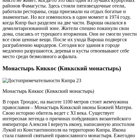
никто не живет. Когда-то это был один из лучших курортных
районов Фамагусты. Здесь стояли пятизвездочные отели,
работали рестораны, сюда приезжали на отдых богатые и
знаменитые. Но все изменилось в один момент в 1974 году,
когда Кипр был разделен на две части. Вароша оказался в
демилитаризованной зоне. Жители спешно покинули свои
дома, спасаясь от турецкого вторжения. Они не смогли унести
все свои ценные вещи. После их ухода Вароша подвергся
разграблению мародеров. Сегодня все здания в городе
медленно разрушаются, деревья и кусты отвоевывают себе
место среди безмолвного асфальта.
Монастырь Киккос (Киккский монастырь)
Монастырь Киккос (Киккский монастырь)
В горах Троодос, на высоте 1100 метров стоит жемчужина
православия – Монастырь Киккской иконы Божией Матери.
Свою историю обитель ведет с XI века. Существует
интересная легенда о причинах побудивших византийского
императора Алексия I вернуть икону, написанную апостолом
Лукой из Константинополя на территорию Кипра. Икона
стала главной святыней православного монастыря. Ежегодно