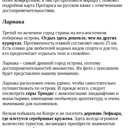
более комфортным, и быстро проложить маршрут, поможет
подробная карта Протараса на русском языке с отмеченными
достопримечательностями.
Ларнака
Третий по величине город страны на юго-восточном
побережье острова.
Отдых здесь дешевле, чем на других
курортах
. Протяженность пляжей составляет около 25 км.
Есть пляжи для любителей водных видов спорта и для тех,
кто предпочитает отдыхать тихо и спокойно.
Ларнака – самый древний город острова, поэтому
достопримечательностей множество. Их фото с описанием
будет представлено вашему вниманию.
Ларнака расположен очень удачно, чтобы самостоятельно
путешествовать по острову. И прежде всего, следует
посмотреть
горы Троодос
с живописными ландшафтами и
монастырями, имеющими необычную архитектуру, и очень
значимыми для паломников.
Нельзя побывать на Кипре и не посетить
деревню Лефкара,
где плетутся серебряные кружева
. Здесь всегда огромное
количество туристов, желающих приобрести знаменитые