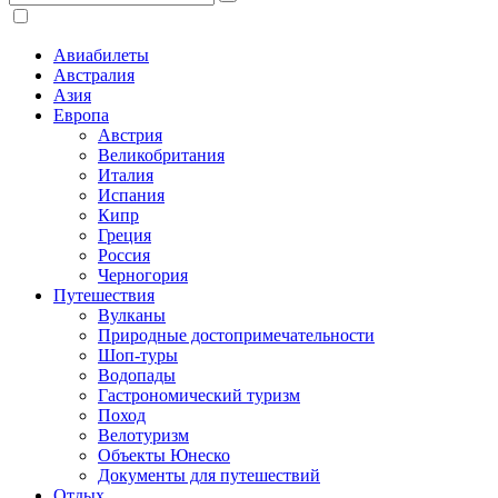
Авиабилеты
Австралия
Азия
Европа
Австрия
Великобритания
Италия
Испания
Кипр
Греция
Россия
Черногория
Путешествия
Вулканы
Природные достопримечательности
Шоп-туры
Водопады
Гастрономический туризм
Поход
Велотуризм
Объекты Юнеско
Документы для путешествий
Отдых