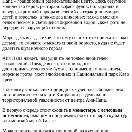
Напа – грандиозный развлекательный центр. Здесь безумное
количество баров, ресторанов, фаст-фудов, бильярдных и
таверн, огромный парк развлечений с аттракционами для
детей и взрослых, а также два шикарных пляжа с мелким
белым песком и светящейся бирюзовой водой. Даже фото не
передает ее чарующий оттенок.
Море здесь всегда тихое. Поэтому если хотите приехать сюда с
детьми, то сможете отыскать спокойное место, куда не будет
долетать шум ночного города.
Айя-Напа найдет, чем удивить не только любителей
развлечений. Прежде всего, это природные
достопримечательности: бухта с одноименным названием,
морские гроты, мост влюбленных и Национальный парк Каво
Греко.
Поскольку уникальных природных чудес здесь больше, чем
исторических, то на карте Кипра они разделены по
территориальной удаленности от центра Айя-Напа.
В первую очередь стоит сходить в
монастырь с лечебным
источником
, бьющим из-под земли, посетить парк скульптур
или морской музей Таласа.
Можно присоединиться к групповой экскурсии или