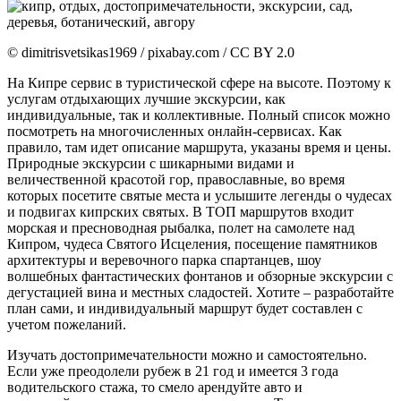
© dimitrisvetsikas1969 / pixabay.com / CC BY 2.0
На Кипре сервис в туристической сфере на высоте. Поэтому к
услугам отдыхающих лучшие экскурсии, как
индивидуальные, так и коллективные. Полный список можно
посмотреть на многочисленных онлайн-сервисах. Как
правило, там идет описание маршрута, указаны время и цены.
Природные экскурсии с шикарными видами и
величественной красотой гор, православные, во время
которых посетите святые места и услышите легенды о чудесах
и подвигах кипрских святых. В ТОП маршрутов входит
морская и пресноводная рыбалка, полет на самолете над
Кипром, чудеса Святого Исцеления, посещение памятников
архитектуры и веревочного парка спартанцев, шоу
волшебных фантастических фонтанов и обзорные экскурсии с
дегустацией вина и местных сладостей. Хотите – разработайте
план сами, и индивидуальный маршрут будет составлен с
учетом пожеланий.
Изучать достопримечательности можно и самостоятельно.
Если уже преодолели рубеж в 21 год и имеется 3 года
водительского стажа, то смело арендуйте авто и