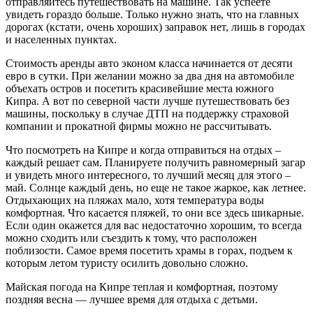
отправляйтесь путешествовать на машине. Так успеете
увидеть гораздо больше. Только нужно знать, что на главных
дорогах (кстати, очень хороших) заправок нет, лишь в городах
и населенных пунктах.
Стоимость аренды авто эконом класса начинается от десяти
евро в сутки. При желании можно за два дня на автомобиле
объехать остров и посетить красивейшие места южного
Кипра. А вот по северной части лучше путешествовать без
машины, поскольку в случае ДТП на поддержку страховой
компании и прокатной фирмы можно не рассчитывать.
Что посмотреть на Кипре и когда отправиться на отдых –
каждый решает сам. Планируете получить равномерный загар
и увидеть много интересного, то лучший месяц для этого –
май. Солнце каждый день, но еще не такое жаркое, как летнее.
Отдыхающих на пляжах мало, хотя температура воды
комфортная. Что касается пляжей, то они все здесь шикарные.
Если один окажется для вас недостаточно хорошим, то всегда
можно сходить или съездить к тому, что расположен
поблизости. Самое время посетить храмы в горах, подъем к
которым летом туристу осилить довольно сложно.
Майская погода на Кипре теплая и комфортная, поэтому
поздняя весна — лучшее время для отдыха с детьми.