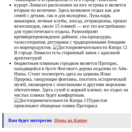
курорт Лимасол расположен на юге острова и является
вторым по величине. Здесь возможен отдых как для
семей с детьми, так и для молодёжи. Луна-парк,
аквапарки, ночные клубы, зоосад, аттракционы, прокат
велосипедов, около 15 пляжей — все это востребовано
для туристического отдыха. Разнообразят
времяпрепровождение дайвинг, спа-процедуры,
талассотерапия, рестораны с традиционными блюдами
из морепродуктов.
В городе Лимасол есть старинный замок с красивой
архитектурой
бюджетным пляжным городком является Протарас,
находящийся в бухте Фигового дерева недалеко от Айя-
Напы. Стоит посмотреть здесь на церковь Ильи
Пророка, танцующие фонтаны, посетить исторический
музей, океанариум с пингвинами и другими морскими
обитателями. Здесь сухой и жаркий климат, но отдых на
чистых пляжах будет комфортным.
Туристов
привлекают обширные пляжи Протараса
Вам будет интересно
Цены на Кипре