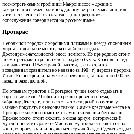
посмотреть самим гробницы Макрониссос – древние
захоронения времен эллинов, долину ветряных мельниц или
часовню Святого Николая, где в дни праздников
богослужение совершается на русском языке.
Протарас
Небольшой городок с хорошими пляжами и всегда спокойным
морем – идеальное место для семейного отдыха.
Достопримечательностей здесь немного. Из природных стоит
посмотреть мост грешников и Голубую бухту. Красивый вид
открывается с 115-метровой высоты, где находится
возведенная сравнительно недавно (в 1984 г) церковь пророка
Илии. Её построили на месте деревянной, заложенной 600 лет
назад и разрушенной.
По отзывам туристов в Протарасе лучше всего отдыхать в
бархатный сезон. Чтобы интересно провести время,
забронируйте одну или несколько экскурсий по острову.
Однако покупать их необязательно. Самые красивые места на
Протарасе можно посмотреть самостоятельно и бесплатно.
Прежде всего, стоит сходить в океанариум, исторический
музей и посетить ранчо «Moonshine», чтобы отправиться на
конную прогулку или поучиться верховой езде. Сделать отдых