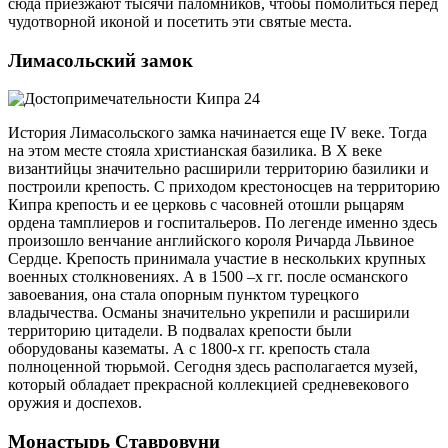
сюда приезжают тысячи паломников, чтобы помолиться перед
чудотворной иконой и посетить эти святые места.
Лимасольский замок
История Лимасольского замка начинается еще IV веке. Тогда
на этом месте стояла христианская базилика. В X веке
византийцы значительно расширили территорию базилики и
построили крепость. С приходом крестоносцев на территорию
Кипра крепость и ее церковь с часовней отошли рыцарям
ордена тамплиеров и госпитальеров. По легенде именно здесь
произошло венчание английского короля Ричарда Львиное
Сердце. Крепость принимала участие в нескольких крупных
военных столкновениях. А в 1500 –х гг. после османского
завоевания, она стала опорным пунктом турецкого
владычества. Османы значительно укрепили и расширили
территорию цитадели. В подвалах крепости были
оборудованы казематы. А с 1800-х гг. крепость стала
полноценной тюрьмой. Сегодня здесь располагается музей,
который обладает прекрасной коллекцией средневекового
оружия и доспехов.
Монастырь Ставровуни