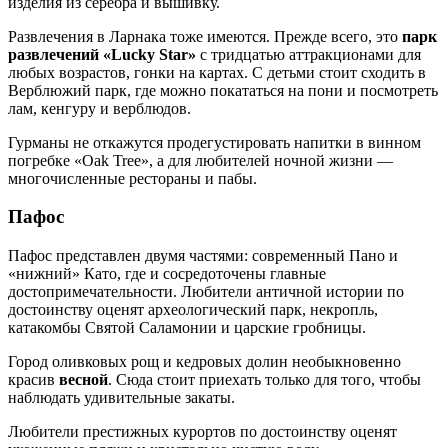
изделия из серебра и вышивку.
Развлечения в Ларнака тоже имеются. Прежде всего, это
парк
развлечений «Lucky Star»
с тридцатью аттракционами для
любых возрастов, гонки на картах. С детьми стоит сходить в
Верблюжий парк, где можно покататься на пони и посмотреть
лам, кенгуру и верблюдов.
Гурманы не откажутся продегустировать напитки в винном
погребке «Oak Tree», а для любителей ночной жизни —
многочисленные рестораны и пабы.
Пафос
Пафос представлен двумя частями: современный Пано и
«нижний» Като, где и сосредоточены главные
достопримечательности. Любители античной истории по
достоинству оценят археологический парк, некропль,
катакомбы Святой Саламонии и царские гробницы.
Город оливковых рощ и кедровых долин необыкновенно
красив
весной
. Сюда стоит приехать только для того, чтобы
наблюдать удивительные закаты.
Любители престижных курортов по достоинству оценят