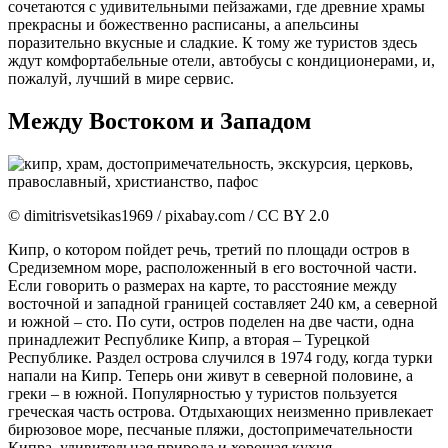
сочетаются с удивительными пейзажами, где древние храмы
прекрасны и божественно расписаны, а апельсины
поразительно вкусные и сладкие. К тому же туристов здесь
ждут комфортабельные отели, автобусы с кондиционерами, и,
пожалуй, лучший в мире сервис.
Между Востоком и Западом
© dimitrisvetsikas1969 / pixabay.com / CC BY 2.0
Кипр, о котором пойдет речь, третий по площади остров в
Средиземном море, расположенный в его восточной части.
Если говорить о размерах на карте, то расстояние между
восточной и западной границей составляет 240 км, а северной
и южной – сто. По сути, остров поделен на две части, одна
принадлежит Республике Кипр, а вторая – Турецкой
Республике. Раздел острова случился в 1974 году, когда турки
напали на Кипр. Теперь они живут в северной половине, а
греки – в южной. Популярностью у туристов пользуется
греческая часть острова. Отдыхающих неизменно привлекает
бирюзовое море, песчаные пляжи, достопримечательности
Кипра, удивительная природа и хорошая кухня.