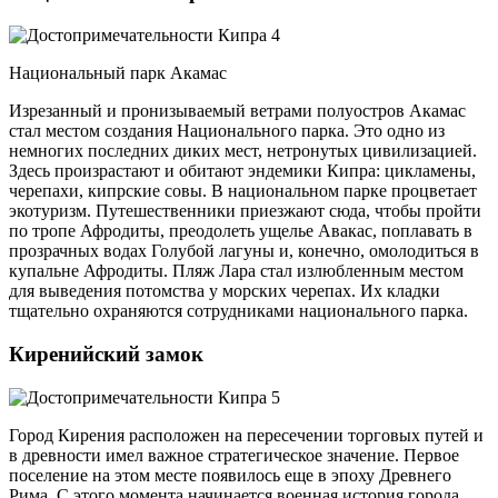
Национальный парк Акамас
Изрезанный и пронизываемый ветрами полуостров Акамас
стал местом создания Национального парка. Это одно из
немногих последних диких мест, нетронутых цивилизацией.
Здесь произрастают и обитают эндемики Кипра: цикламены,
черепахи, кипрские совы. В национальном парке процветает
экотуризм. Путешественники приезжают сюда, чтобы пройти
по тропе Афродиты, преодолеть ущелье Авакас, поплавать в
прозрачных водах Голубой лагуны и, конечно, омолодиться в
купальне Афродиты. Пляж Лара стал излюбленным местом
для выведения потомства у морских черепах. Их кладки
тщательно охраняются сотрудниками национального парка.
Киренийский замок
Город Кирения расположен на пересечении торговых путей и
в древности имел важное стратегическое значение. Первое
поселение на этом месте появилось еще в эпоху Древнего
Рима. С этого момента начинается военная история города.