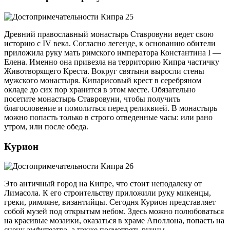
Древний православный монастырь Ставровуни ведет свою
историю с IV века. Согласно легенде, к основанию обители
приложила руку мать римского императора Константина I —
Елена. Именно она привезла на территорию Кипра частичку
Животворящего Креста. Вокруг святыни выросли стены
мужского монастыря. Кипарисовый крест в серебряном
окладе до сих пор хранится в этом месте. Обязательно
посетите монастырь Ставровуни, чтобы получить
благословение и помолиться перед реликвией. В монастырь
можно попасть только в строго отведенные часы: или рано
утром, или после обеда.
Курион
Это античный город на Кипре, что стоит неподалеку от
Лимасола. К его строительству приложили руку микенцы,
греки, римляне, византийцы. Сегодня Курион представляет
собой музей под открытым небом. Здесь можно полюбоваться
на красивые мозаики, оказаться в храме Аполлона, попасть на
сцену амфитеатра, а также посмотреть руины