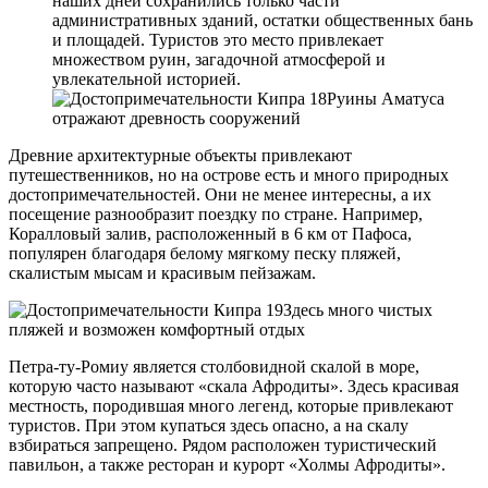
наших дней сохранились только части
административных зданий, остатки общественных бань
и площадей. Туристов это место привлекает
множеством руин, загадочной атмосферой и
увлекательной историей.
Руины Аматуса
отражают древность сооружений
Древние архитектурные объекты привлекают
путешественников, но на острове есть и много природных
достопримечательностей. Они не менее интересны, а их
посещение разнообразит поездку по стране. Например,
Коралловый залив, расположенный в 6 км от Пафоса,
популярен благодаря белому мягкому песку пляжей,
скалистым мысам и красивым пейзажам.
Здесь много чистых
пляжей и возможен комфортный отдых
Петра-ту-Ромиу является столбовидной скалой в море,
которую часто называют «скала Афродиты». Здесь красивая
местность, породившая много легенд, которые привлекают
туристов. При этом купаться здесь опасно, а на скалу
взбираться запрещено. Рядом расположен туристический
павильон, а также ресторан и курорт «Холмы Афродиты».