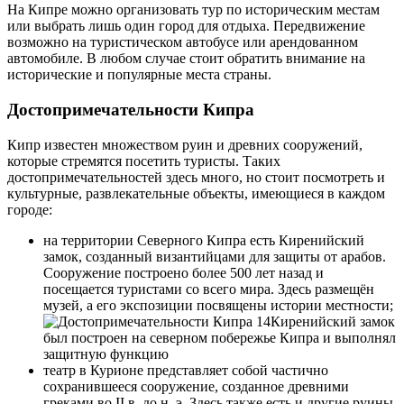
На Кипре можно организовать тур по историческим местам
или выбрать лишь один город для отдыха. Передвижение
возможно на туристическом автобусе или арендованном
автомобиле. В любом случае стоит обратить внимание на
исторические и популярные места страны.
Достопримечательности Кипра
Кипр известен множеством руин и древних сооружений,
которые стремятся посетить туристы. Таких
достопримечательностей здесь много, но стоит посмотреть и
культурные, развлекательные объекты, имеющиеся в каждом
городе:
на территории Северного Кипра есть Киренийский
замок, созданный византийцами для защиты от арабов.
Сооружение построено более 500 лет назад и
посещается туристами со всего мира. Здесь размещён
музей, а его экспозиции посвящены истории местности;
Киренийский замок
был построен на северном побережье Кипра и выполнял
защитную функцию
театр в Курионе представляет собой частично
сохранившееся сооружение, созданное древними
греками во II в. до н. э. Здесь также есть и другие руины