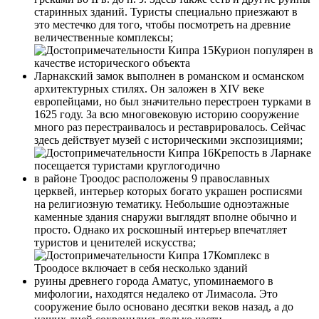
старинных зданий. Туристы специально приезжают в
это местечко для того, чтобы посмотреть на древние
величественные комплексы;
Курион популярен в
качестве исторического объекта
Ларнакский замок выполнен в романском и османском
архитектурных стилях. Он заложен в XIV веке
европейцами, но был значительно перестроен турками в
1625 году. За всю многовековую историю сооружение
много раз перестраивалось и реставрировалось. Сейчас
здесь действует музей с историческими экспозициями;
Крепость в Ларнаке
посещается туристами круглогодично
в районе Троодос расположены 9 православных
церквей, интерьер которых богато украшен росписями
на религиозную тематику. Небольшие одноэтажные
каменные здания снаружи выглядят вполне обычно и
просто. Однако их роскошный интерьер впечатляет
туристов и ценителей искусства;
Комплекс в
Троодосе включает в себя несколько зданий
руины древнего города Аматус, упоминаемого в
мифологии, находятся недалеко от Лимасола. Это
сооружение было основано десятки веков назад, а до