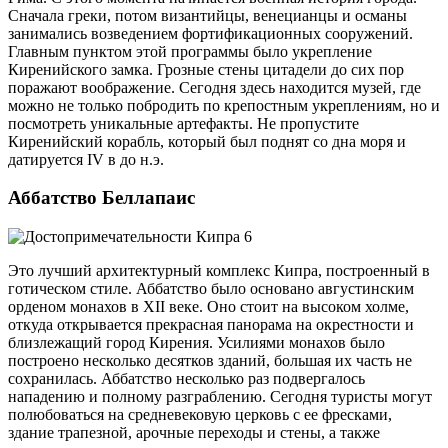
Сначала греки, потом византийцы, венецианцы и османы
занимались возведением фортификационных сооружений.
Главным пунктом этой программы было укрепление
Киренийского замка. Грозные стены цитадели до сих пор
поражают воображение. Сегодня здесь находится музей, где
можно не только побродить по крепостным укреплениям, но и
посмотреть уникальные артефакты. Не пропустите
Киренийский корабль, который был поднят со дна моря и
датируется IV в до н.э.
Аббатство Беллапаис
Это лучший архитектурный комплекс Кипра, построенный в
готическом стиле. Аббатство было основано августинским
орденом монахов в XII веке. Оно стоит на высоком холме,
откуда открывается прекрасная панорама на окрестности и
близлежащий город Кирения. Усилиями монахов было
построено несколько десятков зданий, большая их часть не
сохранилась. Аббатство несколько раз подвергалось
нападению и полному разграблению. Сегодня туристы могут
полюбоваться на средневековую церковь с ее фресками,
здание трапезной, арочные переходы и стены, а также