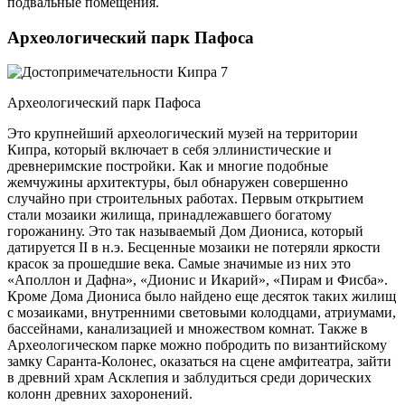
подвальные помещения.
Археологический парк Пафоса
Археологический парк Пафоса
Это крупнейший археологический музей на территории
Кипра, который включает в себя эллинистические и
древнеримские постройки. Как и многие подобные
жемчужины архитектуры, был обнаружен совершенно
случайно при строительных работах. Первым открытием
стали мозаики жилища, принадлежавшего богатому
горожанину. Это так называемый Дом Диониса, который
датируется II в н.э. Бесценные мозаики не потеряли яркости
красок за прошедшие века. Самые значимые из них это
«Аполлон и Дафна», «Дионис и Икарий», «Пирам и Фисба».
Кроме Дома Диониса было найдено еще десяток таких жилищ
с мозаиками, внутренними световыми колодцами, атриумами,
бассейнами, канализацией и множеством комнат. Также в
Археологическом парке можно побродить по византийскому
замку Саранта-Колонес, оказаться на сцене амфитеатра, зайти
в древний храм Асклепия и заблудиться среди дорических
колонн древних захоронений.