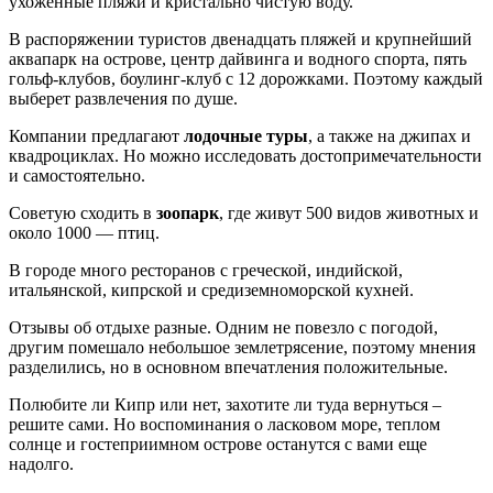
ухоженные пляжи и кристально чистую воду.
В распоряжении туристов двенадцать пляжей и крупнейший
аквапарк на острове, центр дайвинга и водного спорта, пять
гольф-клубов, боулинг-клуб с 12 дорожками. Поэтому каждый
выберет развлечения по душе.
Компании предлагают
лодочные туры
, а также на джипах и
квадроциклах. Но можно исследовать достопримечательности
и самостоятельно.
Советую сходить в
зоопарк
, где живут 500 видов животных и
около 1000 — птиц.
В городе много ресторанов с греческой, индийской,
итальянской, кипрской и средиземноморской кухней.
Отзывы об отдыхе разные. Одним не повезло с погодой,
другим помешало небольшое землетрясение, поэтому мнения
разделились, но в основном впечатления положительные.
Полюбите ли Кипр или нет, захотите ли туда вернуться –
решите сами. Но воспоминания о ласковом море, теплом
солнце и гостеприимном острове останутся с вами еще
надолго.