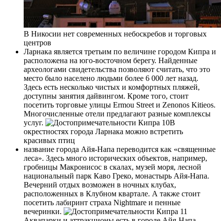
В Никосии нет современных небоскребов и торговых
центров
Ларнака является третьим по величине городом Кипра и
расположена на юго-восточном берегу. Найденные
археологами свидетельства позволяют считать, что это
место было населено людьми более 6 000 лет назад.
Здесь есть несколько чистых и комфортных пляжей,
доступны занятия дайвингом. Кроме того, стоит
посетить торговые улицы Ermou Street и Zenonos Kitieos.
Многочисленные отели предлагают разные комплексы
услуг.
В
окрестностях города Ларнака можно встретить
красивых птиц
название города Айя-Напа переводится как «священные
леса». Здесь много исторических объектов, например,
гробницы Макронисос в скалах, музей моря, лесной
национальный парк Каво Греко, монастырь Айя-Напа.
Вечерний отдых возможен в ночных клубах,
расположенных в Клубном квартале. А также стоит
посетить лабиринт страха Nightmare и пенные
вечеринки.
Аквапарки и аттракционы есть в городе Айя-Напа