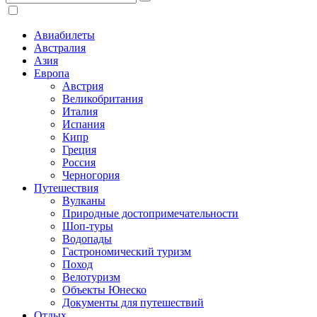
Авиабилеты
Австралия
Азия
Европа
Австрия
Великобритания
Италия
Испания
Кипр
Греция
Россия
Черногория
Путешествия
Вулканы
Природные достопримечательности
Шоп-туры
Водопады
Гастрономический туризм
Поход
Велотуризм
Объекты Юнеско
Документы для путешествий
Отдых