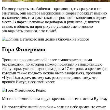
Не могу сказать что бабочки – красавицы, их сразу-то и не
заметишь, они мастера маскировки и скорее поражает именно
их количество, сам факт такого огромного скопления в одном
месте. В парке несколько водопадов и ручейков, дышится
свежо, в общем, на прогулку по ущелью смело можно
закладывать полчаса, а то и час!
Гора Филеримос
Тропинка по кипарисовой аллее с многочисленными
барельефами, по которой можно подняться на высочайшую
точку горы, увенчанную громадным 17-метровым крестом (на
который также когда-то можно было взобраться), прозвали
«Путь Голгофы», потому как расстояние равно тому, что
прошёл Иисус, неся свой крест.
Место напомнило нам гору с крестом во вьетнамском Вунгтау
Не повторяйте нашей ошибки – если на небе дымка, то стоит