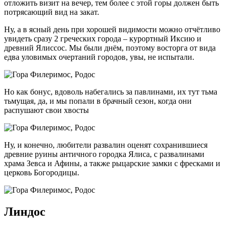
отложить визит на вечер, тем более с этой горы должен быть
потрясающий вид на закат.
Ну, а в ясный день при хорошей видимости можно отчётливо
увидеть сразу 2 греческих города – курортный Иксию и
древний Ялиссос. Мы были днём, поэтому восторга от вида
едва уловимых очертаний городов, увы, не испытали.
Но как бонус, вдоволь набегались за павлинами, их тут тьма
тьмущая, да, и мы попали в брачный сезон, когда они
распушают свои хвосты
Ну, и конечно, любители развалин оценят сохранившиеся
древние руины античного городка Ялиса, с развалинами
храма Зевса и Афины, а также рыцарские замки с фресками и
церковь Богородицы.
Линдос