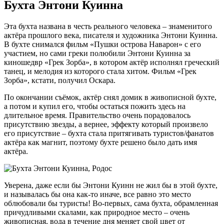
Бухта Энтони Куинна
Эта бухта названа в честь реального человека – знаменитого
актёра прошлого века, писателя и художника Энтони Куинна.
В бухте снимался фильм «Пушки острова Наварон» с его
участием, но сами греки полюбили Энтони Куинна за
киношедвр «Грек Зорба», в котором актёр исполнял греческий
танец, и мелодия из которого стала хитом. Фильм «Грек
Зорба», кстати, получил Оскара.
По окончании съёмок, актёр снял домик в живописной бухте,
а потом и купил его, чтобы остаться пожить здесь на
длительное время. Правительство очень порадовалось
присутствию звезды, а вернее, эффекту который произвело
его присутствие – бухта стала притягивать туристов/фанатов
актёра как магнит, поэтому бухте решено было дать имя
актёра.
Уверена, даже если бы Энтони Куинн не жил бы в этой бухте,
и называлась бы она как-то иначе, все равно это место
облюбовали бы туристы! Во-первых, сама бухта, обрамленная
причудливыми скалами, как природное место – очень
живописная, вода в течение дня меняет свой цвет от