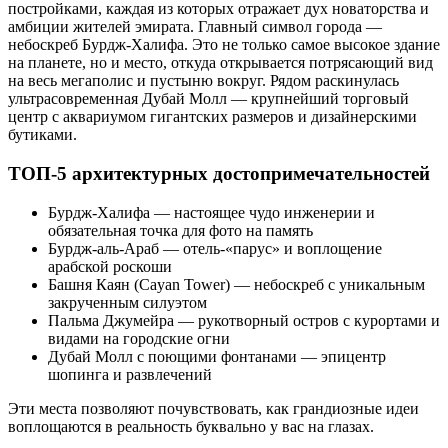
постройками, каждая из которых отражает дух новаторства и
амбиции жителей эмирата. Главный символ города —
небоскреб Бурдж-Халифа. Это не только самое высокое здание
на планете, но и место, откуда открывается потрясающий вид
на весь мегаполис и пустыню вокруг. Рядом раскинулась
ультрасовременная Дубай Молл — крупнейший торговый
центр с аквариумом гигантских размеров и дизайнерскими
бутиками.
ТОП-5 архитектурных достопримечательностей
Бурдж-Халифа — настоящее чудо инженерии и
обязательная точка для фото на память
Бурдж-аль-Араб — отель-«парус» и воплощение
арабской роскоши
Башня Каян (Cayan Tower) — небоскреб с уникальным
закрученным силуэтом
Пальма Джумейра — рукотворный остров с курортами и
видами на городские огни
Дубай Молл с поющими фонтанами — эпицентр
шопинга и развлечений
Эти места позволяют почувствовать, как грандиозные идеи
воплощаются в реальность буквально у вас на глазах.