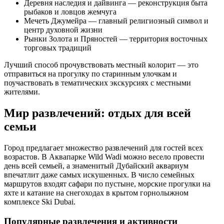
Деревня наследия и дайвинга — реконструкция быта
рыбаков и ловцов жемчуга
Мечеть Джумейра — главный религиозный символ и
центр духовной жизни
Рынки Золота и Пряностей — территория восточных
торговых традиций
Лучший способ прочувствовать местный колорит — это
отправиться на прогулку по старинным улочкам и
поучаствовать в тематических экскурсиях с местными
жителями.
Мир развлечений: отдых для всей
семьи
Город предлагает множество развлечений для гостей всех
возрастов. В Аквапарке Wild Wadi можно весело провести
день всей семьей, а знаменитый Дубайский аквариум
впечатлит даже самых искушенных. В число семейных
маршрутов входят сафари по пустыне, морские прогулки на
яхте и катание на снегоходах в крытом горнолыжном
комплексе Ski Dubai.
Популярные развлечения и активности