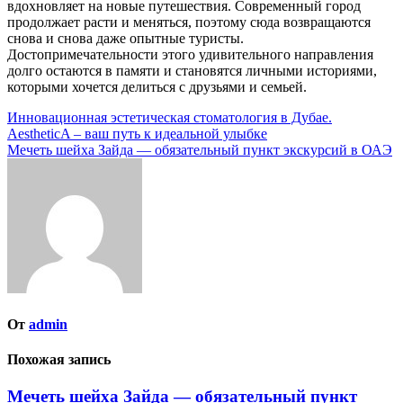
вдохновляет на новые путешествия. Современный город
продолжает расти и меняться, поэтому сюда возвращаются
снова и снова даже опытные туристы.
Достопримечательности этого удивительного направления
долго остаются в памяти и становятся личными историями,
которыми хочется делиться с друзьями и семьей.
Навигация
Инновационная эстетическая стоматология в Дубае.
AestheticA – ваш путь к идеальной улыбке
по
Мечеть шейха Зайда — обязательный пункт экскурсий в ОАЭ
записям
От
admin
Похожая запись
Мечеть шейха Зайда — обязательный пункт