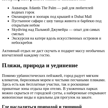
Аквапарк Atlantis The Palm — рай для любителей
водных горок
Океанариум и зоопарк под крышей в Dubai Mall
Пустынное сафари с шоу танца живота и барбекю под
открытым небом
Skydiving над Пальмой Джумейра — опыт для самых
смелых
Экскурсия на катере вдоль искусственных островов и
небоскребов
Активный отдых не даст скучать и подарит массу необычных
впечатлений каждому гостю.
Пляжи, природа и уединение
Помимо урбанистических пейзажей, город радует мягким
климатом, бирюзовым морем и чистыми песчаными пляжами.
Здесь есть как бесплатные участки, так и роскошные
приватные зоны отдыха при отелях. В ухоженных парках
можно скрыться от городской суеты, а набережные открывают
живописные виды и идеальны для прогулок на закате.
Где насладиться природой и тишиной