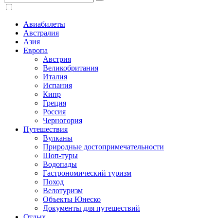
Авиабилеты
Австралия
Азия
Европа
Австрия
Великобритания
Италия
Испания
Кипр
Греция
Россия
Черногория
Путешествия
Вулканы
Природные достопримечательности
Шоп-туры
Водопады
Гастрономический туризм
Поход
Велотуризм
Объекты Юнеско
Документы для путешествий
Отдых