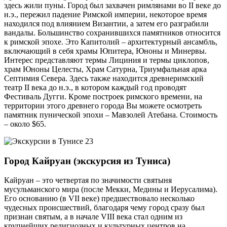
здесь жили пуны. Город был захвачен римлянами во II веке до
н.э., пережил падение Римской империи, некоторое время
находился под влиянием Византии, а затем его разграбили
вандалы. Большинство сохранившихся памятников относится
к римской эпохе. Это Капитолий – архитектурный ансамбль,
включающий в себя храмы Юпитера, Юноны и Минервы.
Интерес представляют термы Лициния и термы циклопов,
храм Юноны Целесты, Храм Сатурна, Триумфальная арка
Септимия Севера. Здесь также находится древнеримский
театр II века до н.э., в котором каждый год проводят
Фестиваль Дугги. Кроме построек римского времени, на
территории этого древнего города Вы можете осмотреть
памятник пунической эпохи – Мавзолей Атебана. Стоимость
– около $65.
Город Кайруан (экскурсия из Туниса)
Кайруан – это четвертая по значимости святыня
мусульманского мира (после Мекки, Медины и Иерусалима).
Его основанию (в VII веке) предшествовало несколько
чудесных происшествий, благодаря чему город сразу был
признан святым, а в начале VIII века стал одним из
крупнейших религиозных и культурных центров на