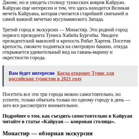
Джеме, но и увидеть столицу тунисских ковров Кайруан.
Кайруан еще интересен и тем, что здесь находится Великая
мечеть Кайруана, которая считается старейшей святыней и
самой важной мечетью мусульманского Запада.
Третий город в экскурсии — Монастир. Это родной город
первого президента Туниса Хабиба Бургибы. Увидите
президентский мавзолей и крепость Рибат Хартем. Посетив
крепость, сможете подняться на смотровую башню, откуда
открывается удивительный вид на гавань-марину и
окрестности города.
Вам будет интересно
Когда откроют Тунис для
российских туристов в 2021 году
Посетить все эти три города можно самостоятельно, но
успеете, только объехать только по одному городу в день —
зато все рассмотрите внимательнее.
Подробнее о том, как съездить самостоятельно в Кайруан
читайте в статье «Кайруан — ковровая столица».
Монастир — обзорная экскурсия