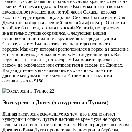
является самой большой и одной из самых красивых пустынь
в мире. Во время отдыха в Тунисе Вы сможете отправиться в
двухдневное путешествие по той части Сахары, которая
входит в территорию государства. Сначала Вы посетите Эль-
Джем, где находится древний римский амфитеатр. Он почти
такой же большой, как итальянский Колизей, но при этом
значительно лучше сохранился. Следующей Вашей
остановкой станет один из крупнейших городов Туниса –
Сфаксе, а затем Вы посетите очень интересное место –
городок Манмату, который расположился в горах, а население
живет в полуподземных домиках. На следующий день Вас
ждут песчаные дюны, по которым Вы можете проехаться
верхом на верблюдах или отправиться в сафари на Джипах.
Вы увидите несколько живописных оазисов, посетите
древние мусульманские мечети. Стоимость экскурсии
составит около $150.
Экскурсия в Дуггу (экскурсия из Туниса)
Данная экскурсия рекомендуется тем, кто предпочитает
культурный отдых. Дугга в настоящее время уже не город,
ведь на этих руинах никто не живет. Но в период владычества
Древнего Рима Дугга процветала. Ее построили берберы,