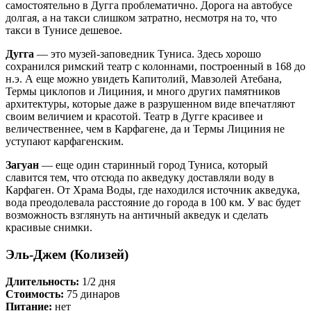
самостоятельно в Дугга проблематично. Дорога на автобусе
долгая, а на такси слишком затратно, несмотря на то, что
такси в Тунисе дешевое.
Дугга
— это музей-заповедник Туниса. Здесь хорошо
сохранился римский театр с колоннами, построенный в 168 до
н.э. А еще можно увидеть Капитолий, Мавзолей Атебана,
Термы циклопов и Лициния, и много других памятников
архитектуры, которые даже в разрушенном виде впечатляют
своим величием и красотой. Театр в Дугге красивее и
величественнее, чем в Карфагене, да и Термы Лициния не
уступают карфагенским.
Загуан
— еще один старинный город Туниса, который
славится тем, что отсюда по акведуку доставляли воду в
Карфаген. От Храма Воды, где находился источник акведука,
вода преодолевала расстояние до города в 100 км. У вас будет
возможность взглянуть на античный акведук и сделать
красивые снимки.
Эль-Джем (Колизей)
Длительность:
1/2 дня
Стоимость:
75 динаров
Питание:
нет