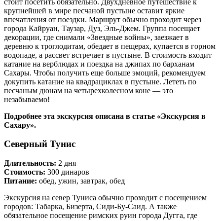
стоит посетить обязательно. Двухдневное путешествие к
крупнейшей в мире песчаной пустыне оставит яркие
впечатления от поездки. Маршрут обычно проходит через
города Кайруан, Таузар, Дуз, Эль-Джем. Группа посещает
декорации, где снимали «Звездные войны», заезжает в
деревню к троглодитам, обедает в пещерах, купается в горном
водопаде, а рассвет встречает в пустыне. В стоимость входит
катание на верблюдах и поездка на джипах по барханам
Сахары. Чтобы получить еще больше эмоций, рекомендуем
докупить катание на квадрациклах в пустыне. Лететь по
песчаным дюнам на четырехколесном коне — это
незабываемо!
Подробнее эта экскурсия описана в статье «Экскурсия в
Сахару».
Северный Тунис
Длительность:
2 дня
Стоимость:
300 динаров
Питание:
обед, ужин, завтрак, обед
Экскурсия на север Туниса обычно проходит с посещением
городов: Табарка, Бизерта, Сиди-Бу-Саид. А также
обязательное посещение римских руин города Дугга, где