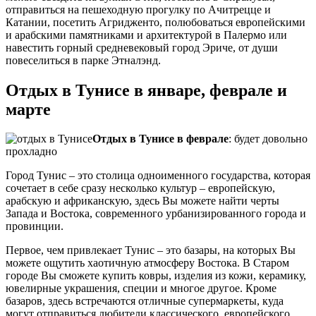
отправиться на пешеходную прогулку по Ачитрецце и
Катании, посетить Агридженто, полюбоваться европейскими
и арабскими памятниками и архитектурой в Палермо или
навестить горный средневековый город Эриче, от души
повеселиться в парке Этналэнд.
Отдых в Тунисе в январе, феврале и
марте
Отдых в Тунисе в феврале
: будет довольно
прохладно
Город Тунис – это столица одноименного государства, которая
сочетает в себе сразу несколько культур – европейскую,
арабскую и африканскую, здесь Вы можете найти черты
Запада и Востока, современного урбанизированного города и
провинции.
Первое, чем привлекает Тунис – это базары, на которых Вы
можете ощутить хаотичную атмосферу Востока. В Старом
городе Вы сможете купить ковры, изделия из кожи, керамику,
ювелирные украшения, специи и многое другое. Кроме
базаров, здесь встречаются отличные супермаркеты, куда
могут отправиться любители классического, европейского