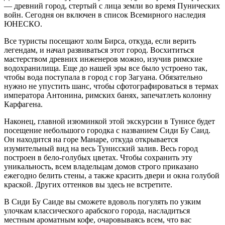
— древний город, стертый с лица земли во время Пунических
войн. Сегодня он включен в список Всемирного наследия
ЮНЕСКО.
Все туристы посещают холм Бирса, откуда, если верить
легендам, и начал развиваться этот город. Восхититься
мастерством древних инженеров можно, изучив римские
водохранилища. Еще до нашей эры все было устроено так,
чтобы вода поступала в город с гор Загуана. Обязательно
нужно не упустить шанс, чтобы сфотографироваться в термах
императора Антонина, римских банях, запечатлеть колонну
Карфагена.
Наконец, главной изюминкой этой экскурсии в Тунисе будет
посещение небольшого городка с названием Сиди Бу Саид.
Он находится на горе Манаре, откуда открывается
изумительный вид на весь Тунисский залив. Весь город
построен в бело-голубых цветах. Чтобы сохранить эту
уникальность, всем владельцам домов строго приказано
ежегодно белить стены, а также красить двери и окна голубой
краской. Других оттенков вы здесь не встретите.
В Сиди Бу Саиде вы сможете вдоволь погулять по узким
улочкам классического арабского города, насладиться
местным ароматным кофе, очаровываясь всем, что вас