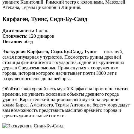
увидите Капитолий, Римский театр с колоннами, Мавзолей
Атебана, Термы циклопов и Лициния.
Карфаген, Тунис, Сиди-Бу-Саид
Длительность:
1 день
Стоимость:
120 динаров
Питание:
обед
Экскурсия Карфаген, Сиди-Бу-Саид, Туни
с — пожалуй,
самая популярная у туристов. Посмотреть руины древней
столицы финикийского государства, одной из крупнейших
держав Средиземноморья. Прикоснуться к сооружениям
города, история которого насчитывает почти 3000 лет и
разрушенного еще до нашей эры.
Обойти с экскурсией весь музей Карфагена просто не хватит
времени, но увидеть основные объекты древнего города
удастся. Карфагенский национальный музей на вершине
холма Бирса, Амфитеатр, Термы Антоня на берегу моря дадут
вам возможность представить масштаб древнего города и
сделать удивительные снимки.