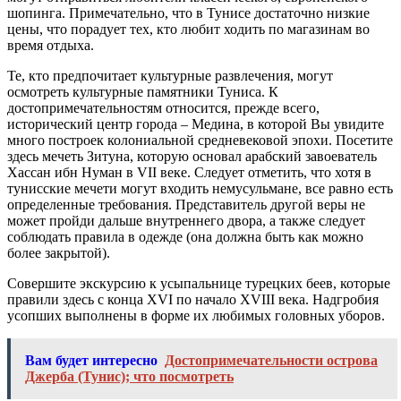
шопинга. Примечательно, что в Тунисе достаточно низкие
цены, что порадует тех, кто любит ходить по магазинам во
время отдыха.
Те, кто предпочитает культурные развлечения, могут
осмотреть культурные памятники Туниса. К
достопримечательностям относится, прежде всего,
исторический центр города – Медина, в которой Вы увидите
много построек колониальной средневековой эпохи. Посетите
здесь мечеть Зитуна, которую основал арабский завоеватель
Хассан ибн Нуман в VII веке. Следует отметить, что хотя в
тунисские мечети могут входить немусульмане, все равно есть
определенные требования. Представитель другой веры не
может пройди дальше внутреннего двора, а также следует
соблюдать правила в одежде (она должна быть как можно
более закрытой).
Совершите экскурсию к усыпальнице турецких беев, которые
правили здесь с конца XVI по начало XVIII века. Надгробия
усопших выполнены в форме их любимых головных уборов.
Вам будет интересно
Достопримечательности острова
Джерба (Тунис); что посмотреть