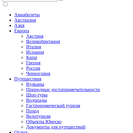
Авиабилеты
Австралия
Азия
Европа
Австрия
Великобритания
Италия
Испания
Кипр
Греция
Россия
Черногория
Путешествия
Вулканы
Природные достопримечательности
Шоп-туры
Водопады
Гастрономический туризм
Поход
Велотуризм
Объекты Юнеско
Документы для путешествий
Отдых