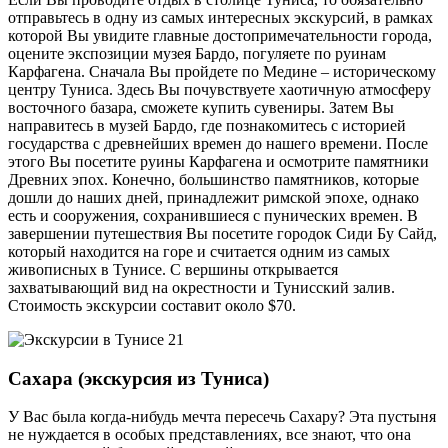
отправьтесь в одну из самых интересных экскурсий, в рамках
которой Вы увидите главные достопримечательности города,
оцените экспозиции музея Бардо, погуляете по руинам
Карфагена. Сначала Вы пройдете по Медине – историческому
центру Туниса. Здесь Вы почувствуете хаотичную атмосферу
восточного базара, сможете купить сувениры. Затем Вы
направитесь в музей Бардо, где познакомитесь с историей
государства с древнейших времен до нашего времени. После
этого Вы посетите руины Карфагена и осмотрите памятники
Древних эпох. Конечно, большинство памятников, которые
дошли до наших дней, принадлежит римской эпохе, однако
есть и сооружения, сохранившиеся с пунических времен. В
завершении путешествия Вы посетите городок Сиди Бу Сайд,
который находится на горе и считается одним из самых
живописных в Тунисе. С вершины открывается
захватывающий вид на окрестности и Тунисский залив.
Стоимость экскурсии составит около $70.
Сахара (экскурсия из Туниса)
У Вас была когда-нибудь мечта пересечь Сахару? Эта пустыня
не нуждается в особых представлениях, все знают, что она