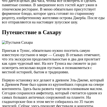
что дается целых два часа, чтобы все осмотреть и сделать
памятные снимки. В завершение всех гостей ждет ужин в
этническом ресторане. В меню обязательно присутствует
фирменное блюдо, которое здесь готовят по старинному
рецепту, изобретенному жителями острова Джерба. После еды
все отправляются на настоящее зулусское шоу.
Путешествие в Сахару
Приехав в Тунис, обязательно нужно посетить самую
известную пустыню в мире — Сахару. В отзывах отмечают,
что эта экскурсия продолжительностью в два дня пролетает
как один чудесный миг. На юге Туниса вы сможете за раз
осмотреть несколько видов пустынь и познакомиться с
местной историей, бытом и традициями.
Первую остановку все делают в древнем Эль-Джеме, который
в Древнем Риме был одним из крупнейших городов на севере
континента. Здесь была развита торговля оливковым маслом.
Сегодня сохранился амфитеатр, который считается одним из
самых больших античных сооружений на планете. На
гладиаторские бои в этом месте собиралось по 35 тысяч
зрителей. Сейчас здесь проходят фестивали и концерты,