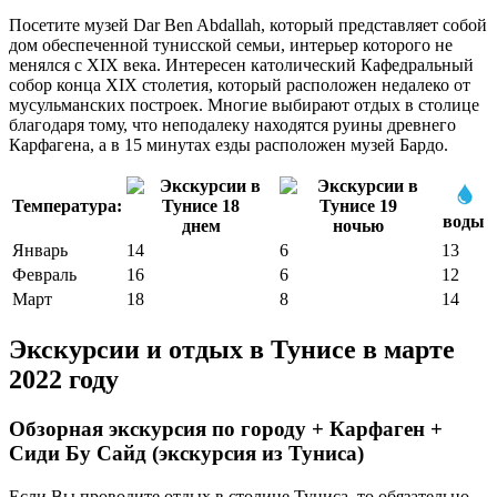
Посетите музей Dar Ben Abdallah, который представляет собой
дом обеспеченной тунисской семьи, интерьер которого не
менялся с XIX века. Интересен католический Кафедральный
собор конца XIX столетия, который расположен недалеко от
мусульманских построек. Многие выбирают отдых в столице
благодаря тому, что неподалеку находятся руины древнего
Карфагена, а в 15 минутах езды расположен музей Бардо.
Температура:
воды
днем
ночью
Январь
14
6
13
Февраль
16
6
12
Март
18
8
14
Экскурсии и отдых в Тунисе в марте
2022 году
Обзорная экскурсия по городу + Карфаген +
Сиди Бу Сайд (экскурсия из Туниса)
Если Вы проводите отдых в столице Туниса, то обязательно