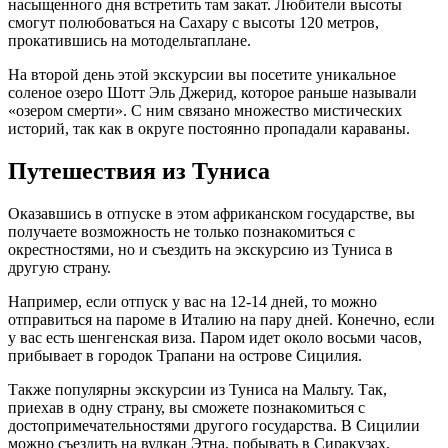
насыщенного дня встретить там закат. Любители высоты
смогут полюбоваться на Сахару с высоты 120 метров,
прокатившись на мотодельтаплане.
На второй день этой экскурсии вы посетите уникальное
соленое озеро Шотт Эль Джерид, которое раньше называли
«озером смерти». С ним связано множество мистических
историй, так как в округе постоянно пропадали караваны.
Путешествия из Туниса
Оказавшись в отпуске в этом африканском государстве, вы
получаете возможность не только познакомиться с
окрестностями, но и съездить на экскурсию из Туниса в
другую страну.
Например, если отпуск у вас на 12-14 дней, то можно
отправиться на пароме в Италию на пару дней. Конечно, если
у вас есть шенгенская виза. Паром идет около восьми часов,
прибывает в городок Трапани на острове Сицилия.
Также популярны экскурсии из Туниса на Мальту. Так,
приехав в одну страну, вы сможете познакомиться с
достопримечательностями другого государства. В Сицилии
можно съездить на вулкан Этна, побывать в Сиракузах,