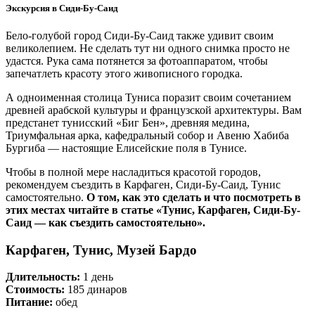
Экскурсия в Сиди-Бу-Саид
Бело-голубой город Сиди-Бу-Саид также удивит своим
великолепием. Не сделать тут ни одного снимка просто не
удастся. Рука сама потянется за фотоаппаратом, чтобы
запечатлеть красоту этого живописного городка.
А одноименная столица Туниса поразит своим сочетанием
древней арабской культуры и французской архитектуры. Вам
предстанет тунисский «Биг Бен», древняя медина,
Триумфальная арка, кафедральный собор и Авеню Хабиба
Бургиба — настоящие Елисейские поля в Тунисе.
Чтобы в полной мере насладиться красотой городов,
рекомендуем съездить в Карфаген, Сиди-Бу-Саид, Тунис
самостоятельно.
О том, как это сделать и что посмотреть в
этих местах читайте в статье «Тунис, Карфаген, Сиди-Бу-
Саид — как съездить самостоятельно».
Карфаген, Тунис, Музей Бардо
Длительность:
1 день
Стоимость:
185 динаров
Питание:
обед