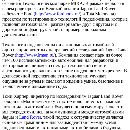
сегодня в Технологическом парке MIRA. В рамках первого в
своем роде проекта в Великобритании Jaguar Land Rover
работает с Ford (
http://www.fordbook.ru/
) и Tata Motors над
проектом по тестированию технологий подключения, которые
позволят автомобилям «разговаривать» друг с другом и с
дорожной инфраструктурой, например с дорожным
движением. огни.
Технологии подключенных и автономных автомобилей —
одно из приоритетных направлений исследований Jaguar Land
Rover (
http://www.lrman.ru/
). Компания создает парк из более
чем 100 исследовательских автомобилей для разработки и
тестирования широкого спектра технологий связи и
автономного управления в течение следующих четырех лет. В
долгосрочной перспективе эти технологии улучшат
ощущение за рулем и сделают вождение умнее, безопаснее и
экологичнее в ближайшие годы.
Тони Харпер, директор по исследованиям Jaguar Land Rover,
говорит: «Мы знаем, что у этих технологий есть огромный
потенциал в автомобилях будущего по всему миру. Пока что
мы сосредоточились на коммуникации между автомобилями
Jaguar и
Land Rover
, такой подход к сотрудничеству является
основным трамплином для взаимодействия между всеми
подключенными и автономными автомобилями в будущем.