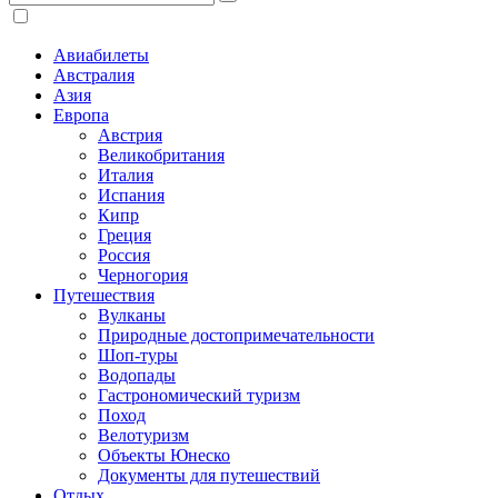
Авиабилеты
Австралия
Азия
Европа
Австрия
Великобритания
Италия
Испания
Кипр
Греция
Россия
Черногория
Путешествия
Вулканы
Природные достопримечательности
Шоп-туры
Водопады
Гастрономический туризм
Поход
Велотуризм
Объекты Юнеско
Документы для путешествий
Отдых