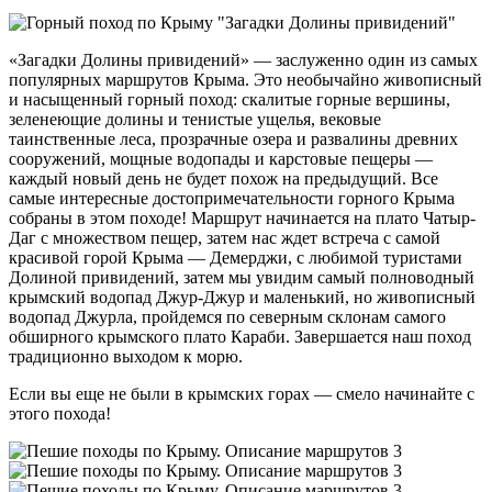
«Загадки Долины привидений» — заслуженно один из самых
популярных маршрутов Крыма. Это необычайно живописный
и насыщенный горный поход: скалитые горные вершины,
зеленеющие долины и тенистые ущелья, вековые
таинственные леса, прозрачные озера и развалины древних
сооружений, мощные водопады и карстовые пещеры —
каждый новый день не будет похож на предыдущий. Все
самые интересные достопримечательности горного Крыма
собраны в этом походе! Маршрут начинается на плато Чатыр-
Даг с множеством пещер, затем нас ждет встреча с самой
красивой горой Крыма — Демерджи, с любимой туристами
Долиной привидений, затем мы увидим самый полноводный
крымский водопад Джур-Джур и маленький, но живописный
водопад Джурла, пройдемся по северным склонам самого
обширного крымского плато Караби. Завершается наш поход
традиционно выходом к морю.
Если вы еще не были в крымских горах — смело начинайте с
этого похода!