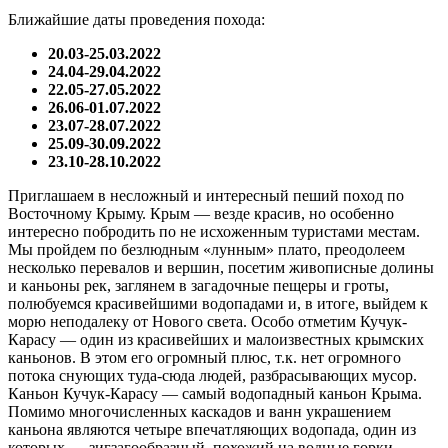
Ближайшие даты проведения похода:
20.03-25.03.2022
24.04-29.04.2022
22.05-27.05.2022
26.06-01.07.2022
23.07-28.07.2022
25.09-30.09.2022
23.10-28.10.2022
Приглашаем в несложный и интересный пеший поход по
Восточному Крыму. Крым — везде красив, но особенно
интересно побродить по не исхоженным туристами местам.
Мы пройдем по безлюдным «лунным» плато, преодолеем
несколько перевалов и вершин, посетим живописные долины
и каньоны рек, заглянем в загадочные пещеры и гроты,
полюбуемся красивейшими водопадами и, в итоге, выйдем к
морю неподалеку от Нового света. Особо отметим Кучук-
Карасу — один из красивейших и малоизвестных крымских
каньонов. В этом его огромный плюс, т.к. нет огромного
потока снующих туда-сюда людей, разбрасывающих мусор.
Каньон Кучук-Карасу — самый водопадный каньон Крыма.
Помимо многочисленных каскадов и ванн украшением
каньона являются четыре впечатляющих водопада, один из
которых — зигзагообразный, похожий на водные горки,