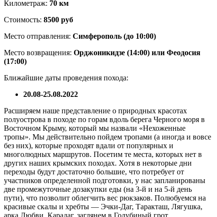
Километраж:
70 км
Стоимость:
8500 руб
Место отправления:
Симферополь (до 10:00)
Место возвращения:
Орджоникидзе (14:00) или Феодосия
(17:00)
Ближайшие даты проведения похода:
20.08-25.08.2022
Расширяем наше представление о природных красотах
полуострова в походе по горам вдоль берега Черного моря в
Восточном Крыму, который мы назвали «Нехоженные
тропы». Мы действительно пойдем тропами (а иногда и вовсе
без них), которые проходят вдали от популярных и
многолюдных маршрутов. Посетим те места, которых нет в
других наших крымских походах. Хотя в некоторые дни
переходы будут достаточно большие, что потребует от
участников определенной подготовки, у нас запланированы
две промежуточные дозакупки еды (на 3-й и на 5-й день
пути), что позволит облегчить вес рюкзаков. Полюбуемся на
красивые скалы и хребты — Эчки-Даг, Таракташ, Лягушка,
арка Любви, Карадаг, заглянем в Голубиный грот.