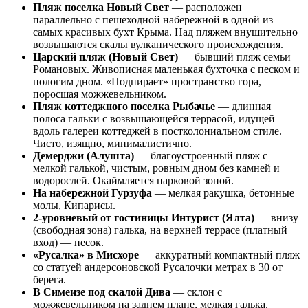
Пляж поселка Новый Свет
— расположен
параллельно с пешеходной набережной в одной из
самых красивых бухт Крыма. Над пляжем внушительно
возвышаются скалы вулканического происхождения.
Царский пляж (Новый Свет)
— бывший пляж семьи
Романовых. Живописная маленькая бухточка с песком и
пологим дном. «Подпирает» пространство гора,
поросшая можжевельником.
Пляж коттеджного поселка Рыбачье
— длинная
полоса гальки с возвышающейся террасой, идущей
вдоль галереи коттеджей в постколониальном стиле.
Чисто, изящно, минималистично.
Демерджи (Алушта)
— благоустроенный пляж с
мелкой галькой, чистым, ровным дном без камней и
водорослей. Окаймляется парковой зоной.
На набережной Гурзуфа
— мелкая ракушка, бетонные
молы, Кипарисы.
2-уровневый от гостиницы Интурист (Ялта)
— внизу
(свободная зона) галька, на верхней террасе (платный
вход) — песок.
«Русалка» в Мисхоре
— аккуратный компактный пляж
со статуей андерсоновской Русалочки метрах в 30 от
берега.
В Симеизе под скалой Дива
— склон с
можжевельником на заднем плане, мелкая галька.