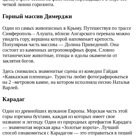
четкой линии горизонта.
Горный массив Димерджи
Один из самых живописных в Крыму. Путешествуя по трассе
Симферополь – Алушта, вблизи Ангарского перевала можно
увидеть гору, вершина которой напоминает крепость.
Популярная часть массива — Долина Приведений. Она
состоит из каменных антропоморфных форм. Словно
титанические животные, птицы и идолы окаменели от
заклятия богов.
Здесь снимались знаменитые сцены из комедии Гайдая
«Кавказская пленница». Туристы любят фотографироваться
на 2 –метровом камне, на котором исполняла песню Наталья
Варлей.
Карадаг
Один из древнейших вулканов Европы. Морская часть этой
горы изрезана бухтами, каждая из которых имеет свое
название и легенду. Один из природных артефактов Карадага
— знаменитая морская арка «Золотые ворота». Лучший
способ ознакомиться с Карадагом — это отправиться в пеший