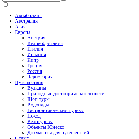
Авиабилеты
Австралия
Азия
Европа
Австрия
Великобритания
Италия
Испания
Кипр
Греция
Россия
Черногория
Путешествия
Вулканы
Природные достопримечательности
Шоп-туры
Водопады
Гастрономический туризм
Поход
Велотуризм
Объекты Юнеско
Документы для путешествий
Отдых