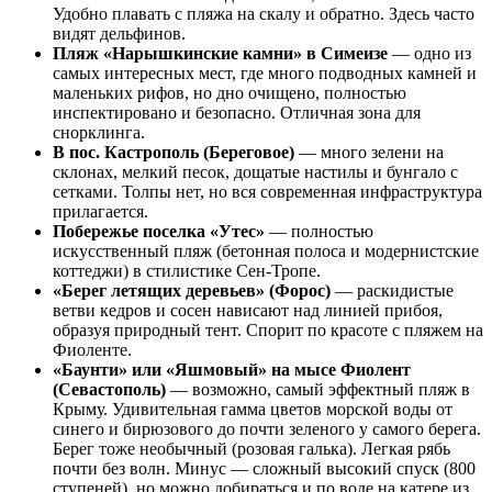
Удобно плавать с пляжа на скалу и обратно. Здесь часто
видят дельфинов.
Пляж «Нарышкинские камни» в Симеизе
— одно из
самых интересных мест, где много подводных камней и
маленьких рифов, но дно очищено, полностью
инспектировано и безопасно. Отличная зона для
снорклинга.
В пос. Кастрополь (Береговое)
— много зелени на
склонах, мелкий песок, дощатые настилы и бунгало с
сетками. Толпы нет, но вся современная инфраструктура
прилагается.
Побережье поселка «Утес»
— полностью
искусственный пляж (бетонная полоса и модернистские
коттеджи) в стилистике Сен-Тропе.
«Берег летящих деревьев» (Форос)
— раскидистые
ветви кедров и сосен нависают над линией прибоя,
образуя природный тент. Спорит по красоте с пляжем на
Фиоленте.
«Баунти» или «Яшмовый» на мысе Фиолент
(Севастополь)
— возможно, самый эффектный пляж в
Крыму. Удивительная гамма цветов морской воды от
синего и бирюзового до почти зеленого у самого берега.
Берег тоже необычный (розовая галька). Легкая рябь
почти без волн. Минус — сложный высокий спуск (800
ступеней), но можно добираться и по воде на катере из