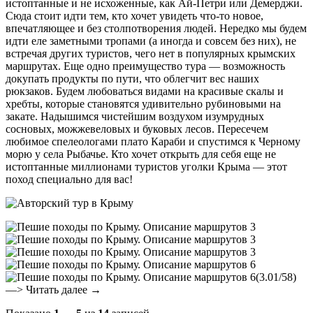
истоптанные и не исхоженные, как Ай-Петри или Демерджи.
Сюда стоит идти тем, кто хочет увидеть что-то новое,
впечатляющее и без столпотворения людей. Нередко мы будем
идти еле заметными тропами (а иногда и совсем без них), не
встречая других туристов, чего нет в популярных крымских
маршрутах. Еще одно преимущество тура — возможность
докупать продукты по пути, что облегчит вес наших
рюкзаков. Будем любоваться видами на красивые скалы и
хребты, которые становятся удивительно рубиновыми на
закате. Надышимся чистейшим воздухом изумрудных
сосновых, можжевеловых и буковых лесов. Пересечем
любимое спелеологами плато Караби и спустимся к Черному
морю у села Рыбачье. Кто хочет открыть для себя еще не
истоптанные миллионами туристов уголки Крыма — этот
поход специально для вас!
(3.01/58)
—> Читать далее →