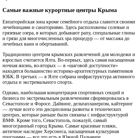
Самые важные курортные центры Крыма
Евпаторийская зона кроме семейного отдыха славится своими
лечебницами и санаториями. Здесь расположены солевые и
грязевые озера, в которых добывают рапу, специальные глины
и грязи для многочисленных spa процедур — от массажа до
лечебных ванн и обертываний.
Традиционно центром крымских развлечений для молодежи и
взрослых считается Ялта. Во-первых, здесь самая насыщенная
ночная жизнь, во-вторых — в «шаговой доступности»
находятся большинство историко-архитектурных памятников
ЮБК. В третьих — в Ялте собрана инфраструктура активного
отдыха и экстремального спорта.
Однако, наибольшая концентрация спортивных секций и
бизнеса по экстремальным развлечениям сформировалась в
Севастополе и Форосе. Дайвинг, дельтапланеризм, кайтеринг
— лучше всего эти дисциплины развиты в технических
центрах, которые раньше были связаны с инфраструктурой
ВМФ. Кроме того, Севастополь, пожалуй, самый
многогранный город Крыма. Самые красивые пляжи,
античное наследие Херсонеса, насыщенная культурная
программа — все это есть в Южной Пальмире.