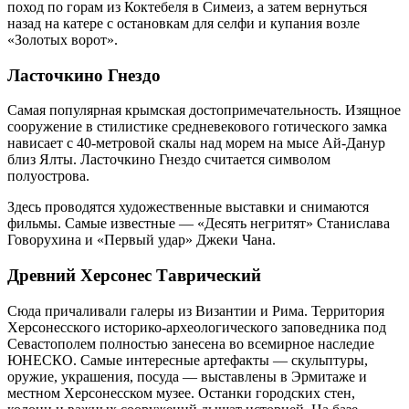
поход по горам из Коктебеля в Симеиз, а затем вернуться
назад на катере с остановкам для селфи и купания возле
«Золотых ворот».
Ласточкино Гнездо
Самая популярная крымская достопримечательность. Изящное
сооружение в стилистике средневекового готического замка
нависает с 40-метровой скалы над морем на мысе Ай-Данур
близ Ялты. Ласточкино Гнездо считается символом
полуострова.
Здесь проводятся художественные выставки и снимаются
фильмы. Самые известные — «Десять негритят» Станислава
Говорухина и «Первый удар» Джеки Чана.
Древний Херсонес Таврический
Сюда причаливали галеры из Византии и Рима. Территория
Херсонесского историко-археологического заповедника под
Севастополем полностью занесена во всемирное наследие
ЮНЕСКО. Самые интересные артефакты — скульптуры,
оружие, украшения, посуда — выставлены в Эрмитаже и
местном Херсонесском музее. Останки городских стен,