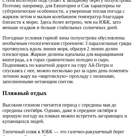
Степь вплотную подступает к западному берегу полуострова.
Поэтому, например, для Евпатории и Сак характерны не
субтропические особенности, а умеренная теплая погода с
жарким летом и малым колебанием температур благодаря
близости к морю. Здесь более ветрено, чем на ЮБК, зато
меньше осадков и больше стабильных солнечных дней.
Погодные условия горной зоны полуострова обусловлены
необычным геологическим строением: 3 параллельные гряды
протянулись вдоль линии моря, образуя 2 линии долин
плоскогорья. Жаркие долины идеальны для выращивания
винограда, а в горах сравнительно холодно и сыро.
Поднимаясь по канатной дороге на гору Ай-Петри и
спускаясь с нее, можно несколько раз за один день поменять
летнюю жару на «мартовскую» прохладу с низинами,
заполненными нетающим снегом.
Пляжный отдых
Высоким сезоном считается период с середины мая до
середины сентября. Однако, даже в середине октября в
хорошую погоду на пляжах можно встретить загорающих и
купающихся людей.
Типичный пляж в ЮБК — это галечно-ракушечный берег