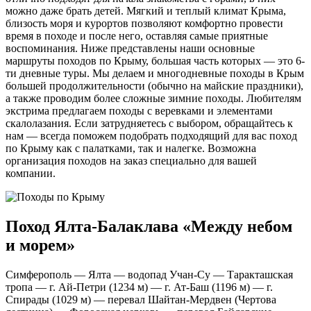
можно даже брать детей. Мягкий и теплый климат Крыма,
близость моря и курортов позволяют комфортно провести
время в походе и после него, оставляя самые приятные
воспоминания. Ниже представлены наши основные
маршруты походов по Крыму, большая часть которых — это 6-
ти дневные туры. Мы делаем и многодневные походы в Крым
большей продолжительности (обычно на майские праздники),
а также проводим более сложные зимние походы. Любителям
экстрима предлагаем походы с веревками и элементами
скалолазания. Если затрудняетесь с выбором, обращайтесь к
нам — всегда поможем подобрать подходящий для вас поход
по Крыму как с палатками, так и налегке. Возможна
организация походов на заказ специально для вашей
компании.
Поход Ялта-Балаклава «Между небом
и морем»
Симферополь — Ялта — водопад Учан-Су — Таракташская
тропа — г. Ай-Петри (1234 м) — г. Ат-Баш (1196 м) — г.
Спирады (1029 м) — перевал Шайтан-Мердвен (Чертова