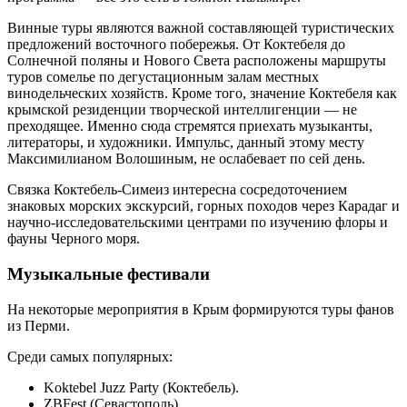
Винные туры являются важной составляющей туристических
предложений восточного побережья. От Коктебеля до
Солнечной поляны и Нового Света расположены маршруты
туров сомелье по дегустационным залам местных
винодельческих хозяйств. Кроме того, значение Коктебеля как
крымской резиденции творческой интеллигенции — не
преходящее. Именно сюда стремятся приехать музыканты,
литераторы, и художники. Импульс, данный этому месту
Максимилианом Волошиным, не ослабевает по сей день.
Связка Коктебель-Симеиз интересна сосредоточением
знаковых морских экскурсий, горных походов через Карадаг и
научно-исследовательскими центрами по изучению флоры и
фауны Черного моря.
Музыкальные фестивали
На некоторые мероприятия в Крым формируются туры фанов
из Перми.
Среди самых популярных:
Koktebel Juzz Party (Коктебель).
ZBFest (Севастополь).