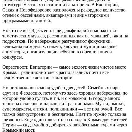
структуре местных гостиниц и санаториев. В Евпатории,
Саках и Новофедоровке расположены рекордное количество
отелей с бассейнами, аквапарками и аниматорскими
программами для детей.
Но это не все. Здесь есть еще дельфинарий и множество
тематических музеев, рассчитанных как на малышей, так и на
подростков. По набережным разгуливают фокусники,
великаны на ходулях, силачи, клоуны и муниципальные
аниматоры, организующие ребятню в соревнования и
конкурсы.
Окрестности Евпатории — самое экологически чистое место
Крыма. Традиционно здесь располагались почти все
ведомственные детские санатории.
Но не только юго-запад удобен для детей. Семейных пары
едут и в Феодосию, потому что здесь хорошая набережная, по
которой удобно гулять, в т.ч. и с коляской. В городе много
тенистых скверов и парков с аттракционами. Музеи, рынки,
супермаркеты, аптеки, поликлиники — все под рукой. Все
пляжи благоустроены и бесплатны. Платить нужно только за
шезлонги. Еще один плюс этого города в Крыму для жителей
Перми — сюда удобно добираться автобусными турами через
Крымский мост.