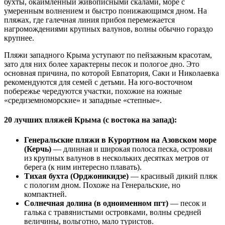
бухты, окаймленный живописными скалами, море с
умеренным волнением и быстро понижающимся дном. На
пляжах, где галечная линия прибоя перемежается
нагромождениями крупных валунов, волны обычно гораздо
крупнее.
Пляжи западного Крыма уступают по пейзажным красотам,
зато для них более характерны песок и пологое дно. Это
основная причина, по которой Евпатория, Саки и Николаевка
рекомендуются для семей с детьми. На юго-восточном
побережье чередуются участки, похожие на южные
«средиземноморские» и западные «степные».
20 лучших пляжей Крыма (с востока на запад):
Генеральские пляжи в Курортном на Азовском море
(Керчь)
— длинная и широкая полоса песка, островки
из крупных валунов в нескольких десятках метров от
берега (к ним интересно плавать).
Тихая бухта (Орджоникидзе)
— красивый дикий пляж
с пологим дном. Похоже на Генеральские, но
компактней.
Солнечная долина (в одноименном пгт)
— песок и
галька с травянистыми островками, волны средней
величины, вольготно, мало туристов.