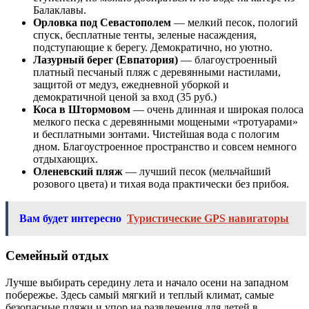
Балаклавы.
Орловка под Севастополем
— мелкий песок, пологий
спуск, бесплатные тенты, зеленые насаждения,
подступающие к берегу. Демократично, но уютно.
Лазурный берег (Евпатория)
— благоустроенный
платный песчаный пляж с деревянными настилами,
защитой от медуз, ежедневной уборкой и
демократичной ценой за вход (35 руб.)
Коса в Штормовом
— очень длинная и широкая полоса
мелкого песка с деревянными мощеными «тротуарами»
и бесплатными зонтами. Чистейшая вода с пологим
дном. Благоустроенное пространство и совсем немного
отдыхающих.
Оленевский пляж
— лучший песок (мельчайший
розового цвета) и тихая вода практически без прибоя.
Вам будет интересно
Туристические GPS навигаторы
Семейный отдых
Лучше выбирать середину лета и начало осени на западном
побережье. Здесь самый мягкий и теплый климат, самые
безопасные пляжи и упор на развлечения для детей в