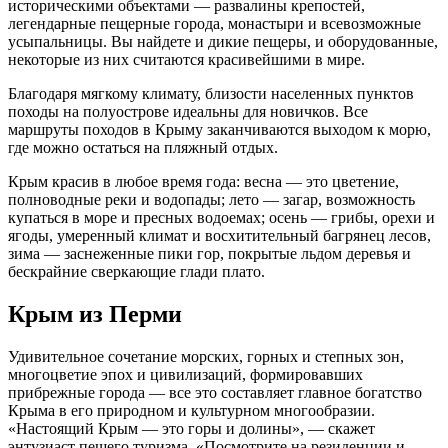
историческими объектами — развалины крепостей,
легендарные пещерные города, монастыри и всевозможные
усыпальницы. Вы найдете и дикие пещеры, и оборудованные,
некоторые из них считаются красивейшими в мире.
Благодаря мягкому климату, близости населенных пунктов
походы на полуострове идеальны для новичков. Все
маршруты походов в Крыму заканчиваются выходом к морю,
где можно остаться на пляжный отдых.
Крым красив в любое время года: весна — это цветение,
полноводные реки и водопады; лето — загар, возможность
купаться в море и пресных водоемах; осень — грибы, орехи и
ягоды, умеренный климат и восхитительный багрянец лесов,
зима — заснеженные пики гор, покрытые льдом деревья и
бескрайние сверкающие глади плато.
Крым из Перми
Удивительное сочетание морских, горных и степных зон,
многоцветие эпох и цивилизаций, формировавших
прибрежные города — все это составляет главное богатство
Крыма в его природном и культурном многообразии.
«Настоящий Крым — это горы и долины», — скажет
энтузиаст пешего туризма. «Посмотрите на резиденции и