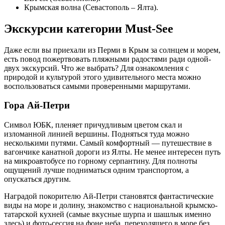
Крымская волна (Севастополь – Ялта).
Экскурсии категории Must-See
Даже если вы приехали из Перми в Крым за солнцем и морем,
есть повод пожертвовать пляжными радостями ради одной-
двух экскурсий. Что же выбрать? Для ознакомления с
природой и культурой этого удивительного места можно
воспользоваться самыми проверенными маршрутами.
Гора Ай-Петри
Символ ЮБК, пленяет причудливым цветом скал и
изломанной линией вершины. Подняться туда можно
несколькими путями. Самый комфортный — путешествие в
вагончике канатной дороги из Ялты. Не менее интересен путь
на микроавтобусе по горному серпантину. Для полноты
ощущений лучше подниматься одним транспортом, а
опускаться другим.
Наградой покорителю Ай-Петри становятся фантастические
виды на море и долину, знакомство с национальной крымско-
татарской кухней (самые вкусные шурпа и шашлык именно
здесь) и фото-сессия на фоне неба, переходящего в море без