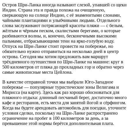
Остров Шри-Ланка иногда называют слезой, упавшей со щеки
Индии. Страна эта и правда похожа на очищенную,
сверкающую на солнце Индию, с её знаменитыми слонами,
чайными плантациями и улыбчивыми людьми. Отдельного
слова заслуживают потрясающей красоты пляжи — с белым,
жёлтым и чёрным песком, скалистыми берегами, о которые
разбиваются волны, и, конечно, бесконечными высокими
пальмами, отбрасывающими тени на ярко-голубую воду.
Отпуск на Шри-Ланке стоит провести на побережье, но
обязательно нужно отправиться на несколько дней в центр
острова. Сегодня мы хотим предложить вам маршрут
трёхдневного путешествия по Шри-Ланке на машине: круг в
500 километров от пляжа до прохладных гор и обратно через
самые живописные места Цейлона.
В качестве отправной точки мы выбрали Юго-Западное
побережье — популярные туристические зоны Велигама и
Мирисса (на карте). Здесь как раз хорошо обосноваться для
пляжного отдыха: длинный песчаный берег, достаточно много
кафе и ресторанов, есть места для занятий йогой и сёрфингом.
Когда вы будете арендовать автомобиль для поездки, уточните
условия сделки, поскольку на Шри-Ланке распространено
ограничение на пробег в 100 километров за день, а за
превышение этой нормы берётся дополнительная плата.