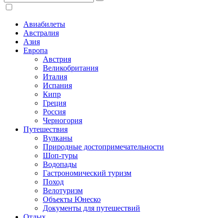
Авиабилеты
Австралия
Азия
Европа
Австрия
Великобритания
Италия
Испания
Кипр
Греция
Россия
Черногория
Путешествия
Вулканы
Природные достопримечательности
Шоп-туры
Водопады
Гастрономический туризм
Поход
Велотуризм
Объекты Юнеско
Документы для путешествий
Отдых