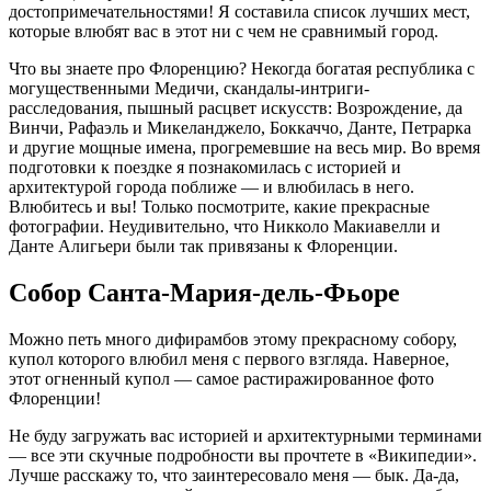
достопримечательностями! Я составила список лучших мест,
которые влюбят вас в этот ни с чем не сравнимый город.
Что вы знаете про Флоренцию? Некогда богатая республика с
могущественными Медичи, скандалы-интриги-
расследования, пышный расцвет искусств: Возрождение, да
Винчи, Рафаэль и Микеланджело, Боккаччо, Данте, Петрарка
и другие мощные имена, прогремевшие на весь мир. Во время
подготовки к поездке я познакомилась с историей и
архитектурой города поближе — и влюбилась в него.
Влюбитесь и вы! Только посмотрите, какие прекрасные
фотографии. Неудивительно, что Никколо Макиавелли и
Данте Алигьери были так привязаны к Флоренции.
Собор Санта-Мария-дель-Фьоре
Можно петь много дифирамбов этому прекрасному собору,
купол которого влюбил меня с первого взгляда. Наверное,
этот огненный купол — самое растиражированное фото
Флоренции!
Не буду загружать вас историей и архитектурными терминами
— все эти скучные подробности вы прочтете в «Википедии».
Лучше расскажу то, что заинтересовало меня — бык. Да-да,