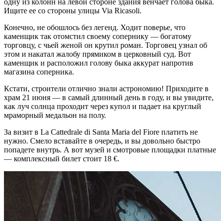
одну из колонн на левой стороне здания венчает голова быка.
Ищите ее со стороны улицы Via Ricasoli.
Конечно, не обошлось без легенд. Ходит поверье, что
каменщик так отомстил своему сопернику — богатому
торговцу, с чьей женой он крутил роман. Торговец узнал об
этом и накатал жалобу прямиком в церковный суд. Вот
каменщик и расположил голову быка аккурат напротив
магазина соперника.
Кстати, строители отлично знали астрономию! Приходите в
храм 21 июня — в самый длинный день в году, и вы увидите,
как луч солнца проходит через купол и падает на круглый
мраморный медальон на полу.
За визит в La Cattedrale di Santa Maria del Fiore платить не
нужно. Смело вставайте в очередь, и вы довольно быстро
попадете внутрь. А вот музей и смотровые площадки платные
— комплексный билет стоит 18 €.