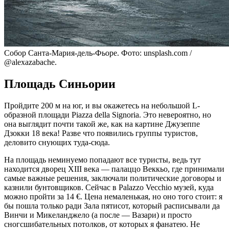
Собор Санта-Мария-дель-Фьоре. Фото: unsplash.com /
@alexazabache.
Площадь Синьории
Пройдите 200 м на юг, и вы окажетесь на небольшой L-
образной площади Piazza della Signoria. Это невероятно, но
она выглядит почти такой же, как на картине Джузеппе
Дзокки 18 века! Разве что появились группы туристов,
деловито снующих туда-сюда.
На площадь неминуемо попадают все туристы, ведь тут
находится дворец XIII века — палаццо Веккьо, где принимали
самые важные решения, заключали политические договоры и
казнили бунтовщиков. Сейчас в Palazzo Vecchio музей, куда
можно пройти за 14 €. Цена немаленькая, но оно того стоит: я
бы пошла только ради Зала пятисот, который расписывали да
Винчи и Микеланджело (а после — Вазари) и просто
сногсшибательных потолков, от которых я фанатею. Не