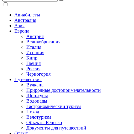
Авиабилеты
Австралия
Азия
Европа
Австрия
Великобритания
Италия
Испания
Кипр
Греция
Россия
Черногория
Путешествия
Вулканы
Природные достопримечательности
Шоп-туры
Водопады
Гастрономический туризм
Поход
Велотуризм
Объекты Юнеско
Документы для путешествий
Отдых