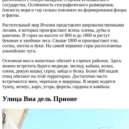
государства. Особенность географического размещения,
близость моря и гор сильно повлияло на формирования флоры
и фауны.
Растительный мир Италии представлен широколиственными
лесами, в которых произрастают ясени, клены, дубы и
каштаны. В горах на высоте от 800 м до 1800 м растут
буковые и хвойные леса. Свыше 1800 м произрастают ели,
сосны, пихты и буки. На самой вершине горы расположены
альпийские луга.
Основная масса животных обитает в горных районах. Здесь
можно встретить бурого медведя, лисицу, кабана, волка,
оленя, дикую кошку, серну, зайца и белку. Более 400 видов
птиц обитают на этой территории. Достаточно часто
встречаются змеи, черепахи и ящерицы. В морях водятся
тунец, анчоус, карп, угорь, форель, сардина и камбала.
Улица Виа дель Прионе