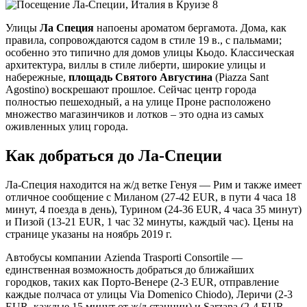
Улицы
Ла Специя
напоены ароматом бергамота. Дома, как
правила, сопровождаются садом в стиле 19 в., с пальмами;
особенно это типично для домов улицы Кьодо. Классическая
архитектура, виллы в стиле либерти, широкие улицы и
набережные,
площадь Святого Августина
(Piazza Sant
Agostino) воскрешают прошлое. Сейчас центр города
полностью пешеходный, а на улице Проне расположено
множество магазинчиков и лотков – это одна из самых
оживленных улиц города.
Как добраться до Ла-Специи
Ла-Специя находится на ж/д ветке Генуя — Рим и также имеет
отличное сообщение с Миланом (27-42 EUR, в пути 4 часа 18
минут, 4 поезда в день), Турином (24-36 EUR, 4 часа 35 минут)
и Пизой (13-21 EUR, 1 час 32 минуты, каждый час). Цены на
странице указаны на ноябрь 2019 г.
Автобусы компании Azienda Trasporti Consortile —
единственная возможность добраться до ближайших
городков, таких как Порто-Венере (2-3 EUR, отправление
каждые полчаса от улицы Via Domenico Chiodo), Леричи (2-3
EUR, каждые 15 минут от ж/д станции) и Sarzana (2-4 EUR,