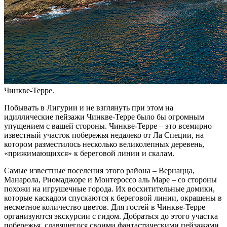
Чинкве-Терре.
Побывать в Лигурии и не взглянуть при этом на
идиллические пейзажи Чинкве-Терре было бы огромным
упущением с вашей стороны. Чинкве-Терре – это всемирно
известный участок побережья недалеко от Ла Специи, на
котором разместилось несколько великолепных деревень,
«прижимающихся» к береговой линии и скалам.
Самые известные поселения этого района – Вернацца,
Манарола, Риомаджоре и Монтероссо аль Маре – со стороны
похожи на игрушечные города. Их восхитительные домики,
которые каскадом спускаются к береговой линии, окрашены в
несметное количество цветов. Для гостей в Чинкве-Терре
организуются экскурсии с гидом. Добраться до этого участка
побережья, славящегося своими фантастическими пейзажами,