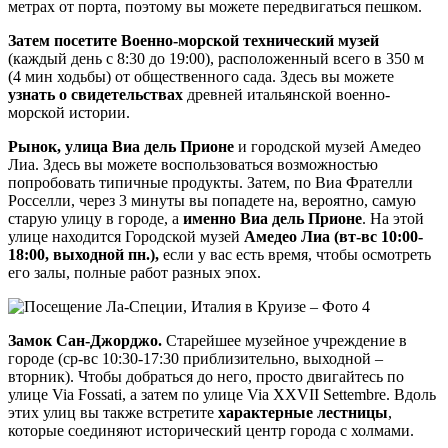
метрах от порта, поэтому вы можете передвигаться пешком.
Затем посетите Военно-морской технический музей
(каждый день с 8:30 до 19:00), расположенный всего в 350 м
(4 мин ходьбы) от общественного сада. Здесь вы можете
узнать о свидетельствах
древней итальянской военно-
морской истории.
Рынок, улица Виа дель Прионе
и городской музей Амедео
Лиа. Здесь вы можете воспользоваться возможностью
попробовать типичные продукты. Затем, по Виа Фрателли
Росселли, через 3 минуты вы попадете на, вероятно, самую
старую улицу в городе, а
именно Виа дель Прионе
. На этой
улице находится Городской музей
Амедео Лиа (вт-вс 10:00-
18:00, выходной пн.),
если у вас есть время, чтобы осмотреть
его залы, полные работ разных эпох.
Замок Сан-Джорджо.
Старейшее музейное учреждение в
городе (ср-вс 10:30-17:30 приблизительно, выходной –
вторник). Чтобы добраться до него, просто двигайтесь по
улице Via Fossati, а затем по улице Via XXVII Settembre. Вдоль
этих улиц вы также встретите
характерные лестницы
,
которые соединяют исторический центр города с холмами.