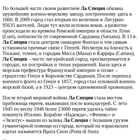
По большей части своим развитием
Ла Специя
обязана
оружейному военно-морскому заводу, построенному здесь в
1860. В 2009 город стал вторым по величине в Лигурии:
95635 жителей. Люди тут жили испокон веков, а развитие
происходило во времена Римской империи в области Луни
(Luni), поблизости от современной Сардзаны (Sarzana). В 13 в.
Ла Специя
стала центром синьории Фиески и тем самым
установила прочные связи с Генуей. Несмотря на близость к
Тоскане, точнее, к городам Масса (Massa) и Каррара (Carrara),
Ла Специя
– чисто лигурийский город. просматривается в
городах, их постройках и типах украшений. Была здесь и
морская префектура Французской империи и позже –
герцогство Генуи в Королевстве Сардиния. После переноса
военного флота из Генуи в 1857, город стал основной военно-
морской базой, а в 1923 – центром одноименной провинции.
После второй мировой войны
Ла Специя
стала местом
прибежища евреев, выживших после концлагерей. С лета
1945 по весну 1948 более 23000 евреев удалось тайно
покинуть Италию. Корабли «Надежда», «Феникс» и
«Экзотус» вышли из залива
Ла Специя
с большим грузом
гуманитарной помощи из города, который на израильских
картах называется Врата Сион (Porta di Sion).