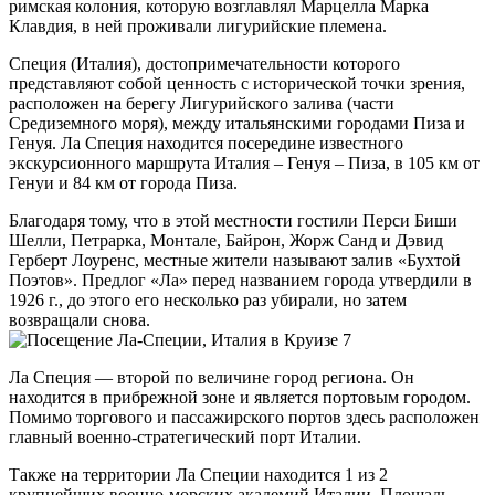
римская колония, которую возглавлял Марцелла Марка
Клавдия, в ней проживали лигурийские племена.
Специя (Италия), достопримечательности которого
представляют собой ценность с исторической точки зрения,
расположен на берегу Лигурийского залива (части
Средиземного моря), между итальянскими городами Пиза и
Генуя. Ла Специя находится посередине известного
экскурсионного маршрута Италия – Генуя – Пиза, в 105 км от
Генуи и 84 км от города Пиза.
Благодаря тому, что в этой местности гостили Перси Биши
Шелли, Петрарка, Монтале, Байрон, Жорж Санд и Дэвид
Герберт Лоуренс, местные жители называют залив «Бухтой
Поэтов». Предлог «Ла» перед названием города утвердили в
1926 г., до этого его несколько раз убирали, но затем
возвращали снова.
Ла Специя — второй по величине город региона. Он
находится в прибрежной зоне и является портовым городом.
Помимо торгового и пассажирского портов здесь расположен
главный военно-стратегический порт Италии.
Также на территории Ла Специи находится 1 из 2
крупнейших военно-морских академий Италии. Площадь