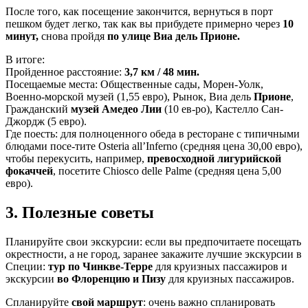
После того, как посещение закончится, вернуться в порт
пешком будет легко, так как вы прибудете примерно через
10
минут,
снова пройдя
по улице Виа дель Прионе.
В итоге:
Пройденное расстояние:
3,7 км / 48 мин.
Посещаемые места: Общественные сады, Морен-Уолк,
Военно-морской музей (1,55 евро), Рынок, Виа дель
Прионе
,
Гражданский
музей Амедео Лии
(10 ев-ро), Кастелло Сан-
Джордж (5 евро).
Где поесть: для полноценного обеда в ресторане с типичными
блюдами посе-тите Osteria all’Inferno (средняя цена 30,00 евро),
чтобы перекусить, например,
превосходной лигурийской
фокаччей
, посетите Chiosco delle Palme (средняя цена 5,00
евро).
3. Полезные советы
Планируйте свои экскурсии: если вы предпочитаете посещать
окрестности, а не город, заранее закажите лучшие экскурсии в
Специи:
тур по Чинкве-Терре
для круизных пассажиров и
экскурсии
во Флоренцию и Пизу
для круизных пассажиров.
Спланируйте
свой маршрут
: очень важно спланировать