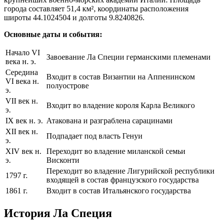
города составляет 51,4 км², координаты расположения
широты 44.1024504 и долготы 9.8240826.
Основные даты и события:
Начало VI
Завоевание Ла Специи германскими племенами
века н. э.
Середина
Входит в состав Византии на Аппенинском
VI века н.
полуострове
э.
VII век н.
Входит во владение короля Карла Великого
э.
IX век н. э.
Атакована и разграблена сарацинами
XII век н.
Подпадает под власть Генуи
э.
XIV век н.
Переходит во владение миланской семьи
э.
Висконти
Переходит во владение Лигурийской республики
1797 г.
входящей в состав французского государства
1861 г.
Входит в состав Итальянского государства
История Ла Специя