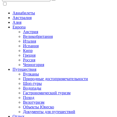
Авиабилеты
Австралия
Азия
Европа
Австрия
Великобритания
Италия
Испания
Кипр
Греция
Россия
Черногория
Путешествия
Вулканы
Природные достопримечательности
Шоп-туры
Водопады
Гастрономический туризм
Поход
Велотуризм
Объекты Юнеско
Документы для путешествий
Отдых