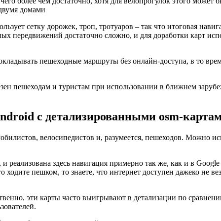
чего более чем достаточно, хотя для велопрогулок этого может б
двумя домами
зует сетку дорожек, троп, тротуаров – так что итоговая навига
ных передвижений достаточно сложно, и для доработки карт исп
окладывать пешеходные маршруты без онлайн-доступа, в то врем
езен пешеходам и туристам при использовании в ближнем зарубе
ndroid с детализированными osm-карта
обилистов, велосипедистов и, разумеется, пешеходов. Можно исп
и реализована здесь навигация примерно так же, как и в Googl
о ходите пешком, то знаете, что интернет доступен дажеко не ве
твенно, эти карты часто выигрывают в детализации по сравнени
зователей.