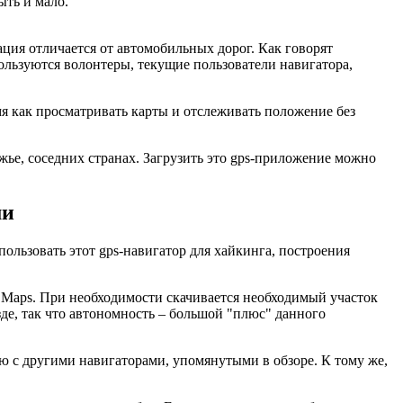
ыть и мало.
ция отличается от автомобильных дорог. Как говорят
ользуются волонтеры, текущие пользователи навигатора,
я как просматривать карты и отслеживать положение без
жье, соседних странах. Загрузить это gps-приложение можно
ми
ользовать этот gps-навигатор для хайкинга, построения
e Maps. При необходимости скачивается необходимый участок
зде, так что автономность – большой "плюс" данного
ю с другими навигаторами, упомянутыми в обзоре. К тому же,