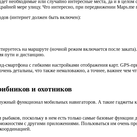
айдет необходимые или случайно интересные места, да и в цело
райней мере улицу. Что интересно, при передвижении Maps.me по
дов (интернет должен быть включен):
нтируетесь на маршруте (ночной режим включается после заката).
мя пути и дистанцию.
ид-смартфона с гибкими настройками отображения карт. GPS-п
чень детальны, что также немаловажно, а точнее, важнее чем что
грибников и охотников
жный функционал мобильных навигаторов. А такие гаджеты как 
 рыбаков, поскольку в нем есть только самые базовые функции 
зможностям с другими приложениями. Пользоваться им очень про
 координацией.