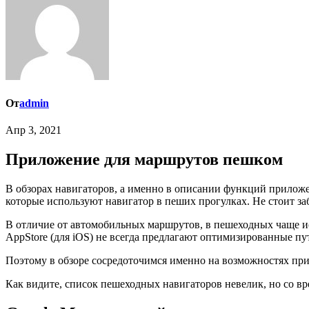
От
admin
Апр 3, 2021
Приложение для маршрутов пешком
В обзорах навигаторов, а именно в описании функций приложений, чаще всего акцент делается на возможностях для автомобилистов и для публичного транспорта. Однако немало людей,
которые используют навигатор в пеших прогулках. Не стоит за
В отличие от автомобильных маршрутов, в пешеходных чаще ис
AppStore (для iOS) не всегда предлагают оптимизированные пу
Поэтому в обзоре сосредоточимся именно на возможностях пр
Как видите, список пешеходных навигаторов невелик, но со вр