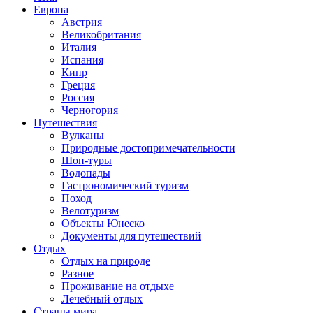
Европа
Австрия
Великобритания
Италия
Испания
Кипр
Греция
Россия
Черногория
Путешествия
Вулканы
Природные достопримечательности
Шоп-туры
Водопады
Гастрономический туризм
Поход
Велотуризм
Объекты Юнеско
Документы для путешествий
Отдых
Отдых на природе
Разное
Проживание на отдыхе
Лечебный отдых
Страны мира