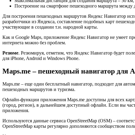
Максимальная дистанция для создания маршрута – 50 км, 
Построение на смартфоне пешеходного маршрута между 
Для построения пешеходных маршрутов Яндекс Навигатор исполь
разработчики из Яндекса, составление подобных карт пешеход
участвующие в создании т.н. народной карты.
Как и Google Maps, приложение Яндекс Навигатор не умеет пр
интернета можно без проблем.
Резюме
. Резюмируя, отметим, что Яндекс Навигатор будет пол
для iPhone, Android и Windows Phone.
Maps.me – пешеходный навигатор для A
Maps.me – еще один бесплатный навигатор, подходит для автом
пешеходных маршрутов и туризма.
Офлайн-функции приложения Maps.me доступны для всех карт, 
(город, регион), в дальнейшем доступный офлайн. Если вы част
приложения.
Используются данные сервиса OpenStreetMap (OSM) – соответс
OpenStreetMap карты регулярно дополняются сообществом поль