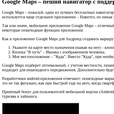
Google Maps – пеший навигатор с подд
Google Maps – пожалуй, один из лучших бесплатных навигатор
используется чаще отдельное приложение – Навител, но никак 
Так или иначе, мобильное приложение Google Maps – отличны
некоторые пешеходные функции приложения:
Как в приложении Google Maps для Андроид создавать маршру
Укажите на карте место назначения (нажав на нее) – кно
Кнопка "В путь" – Иконка с изображением человека.
Мое местоположение – "Куда". Вместо "Куда", при необхо
Google Maps подберет оптимальный, с учетом местности, пеший
подходит для пешеходного передвижения. Дополнительно будет
Разработчики android-приложения отмечают: пешеходные маршр
это не так фатально, как при быстрой езде на авто, когда смар
Приятный бонус для пользователей мобильной версии (Android/
туризма и хайкинга.