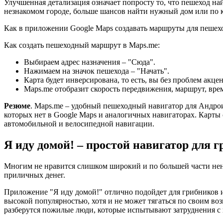
Улучшенная детализация означает попросту то, что пешеход н
незнакомом городе, больше шансов найти нужный дом или по к
Как в приложении Google Maps создавать маршруты для пешехо
Как создать пешеходный маршрут в Maps.me:
Выбираем адрес назначения – "Сюда".
Нажимаем на значок пешехода – "Начать".
Карта будет инверсирована, то есть, вы без проблем акце
Maps.me отобразит скорость передвижения, маршрут, вре
Резюме
. Maps.me – удобный пешеходный навигатор для Андро
которых нет в Google Maps и аналогичных навигаторах. Карты о
автомобильной и велосипедной навигации.
Я иду домой! – простой навигатор для 
Многим не нравится слишком широкий и по большей части нену
приличных денег.
Приложение "Я иду домой!" отлично подойдет для грибников и
высокой популярностью, хотя и не может тягаться по своим во
разберутся пожилые люди, которые испытывают затруднения с