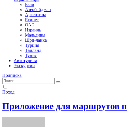
Бали
Азербайджан
Аргентина
Египет
ОАЭ
Израиль
Мальдивы
Шри-ланка
Турция
Таиланд
Тунис
Автотуризм
Экскурсии
Подписка
Поход
Приложение для маршрутов 