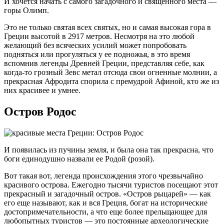
И хочется начать с самого загадочного и священного места —
горы Олимп.
Это не только святая всех святых, но и самая высокая гора в
Греции высотой в 2917 метров. Несмотря на это любой
желающий без всяческих усилий может попробовать
подняться или прогуляться у ее подножья, в это время
вспомнив легенды Древней Греции, представляя себе, как
когда-то грозный Зевс метал отсюда свои огненные молнии, а
прекрасная Афродита спорила с премудрой Афиной, кто же из
них красивее и умнее.
Остров Родос
И появилась из пучины земля, и была она так прекрасна, что
боги единодушно назвали ее Родой (розой).
Вот такая вот, легенда происхождения этого чрезвычайно
красивого острова. Ежегодно тысячи туристов посещают этот
прекрасный и загадочный остров. «Остров рыцарей» — как
его еще называют, как и вся Греция, богат на исторические
достопримечательности, а что еще более прельщающее для
любопытных туристов — это постоянные археологические