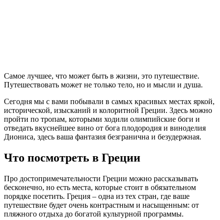
Парфенон
Древний храм, который возвели еще в V веке до н.э. в честь
богини Афины. Вы будете очарованы руинами, которые
остались на месте когда-то величественного сооружения.