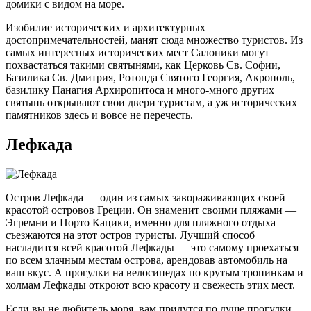
домики с видом на море.
Изобилие исторических и архитектурных
достопримечательностей, манят сюда множество туристов. Из
самых интересных исторических мест Салоники могут
похвастаться такими святынями, как Церковь Св. Софии,
Базилика Св. Дмитрия, Ротонда Святого Георгия, Акрополь,
базилику Панагия Архиропитоса и много-много других
святынь открывают свои двери туристам, а уж исторических
памятников здесь и вовсе не перечесть.
Лефкада
Остров Лефкада — один из самых завораживающих своей
красотой островов Греции. Он знаменит своими пляжами —
Эгремни и Порто Кацики, именно для пляжного отдыха
съезжаются на этот остров туристы. Лучший способ
насладится всей красотой Лефкады — это самому проехаться
по всем злачным местам острова, арендовав автомобиль на
ваш вкус. А прогулки на велосипедах по крутым тропинкам и
холмам Лефкады откроют всю красоту и свежесть этих мест.
Если вы не любитель моря, вам придутся по душе прогулки