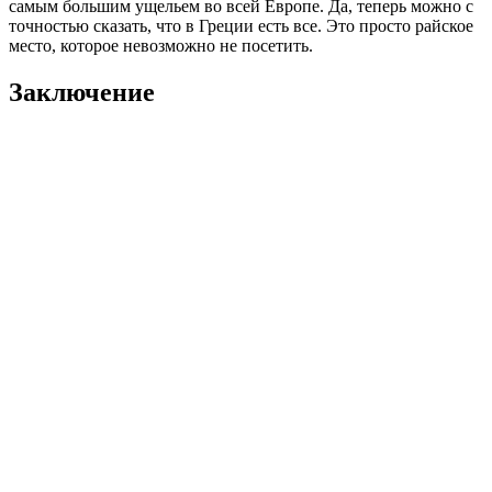
Дельфы
Древнегреческий город на склонах горы Парнас, окруженный
шикарной природой.
В древние времена Дельфы был популярен для паломничества
у тех, кто приходил сюда, чтобы отдать дань уважения
древнегреческому богу исцеления, музыки, света —
Аполлону.
Адрес: примерно в 180 километрах от столицы Афин.