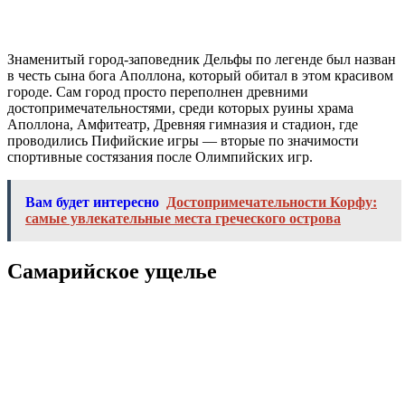
Остров Санторини
Романтический остров Санторини можно назвать одним из
самых красивых мест на земле.
Санторини славится своими традиционными кикладскими
домами, которые сверкают белизной под ярким греческим
солнышком и прекрасно сочетаются с синим цветом крыш и
моря.
На Санторини каждый найдет занятие по душе. Каждому
туристу стоит познакомиться со старинными церквями,
заглянуть в музеи, а любителям истории и археологии стоит
отправиться на раскопки, и узнать, как тут жили люди 4
тысячелетия назад, а дайверы найдут у побережья места для
погружения.