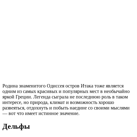
Восхождение на гору Олимп
Гора Олимп является одной из самых известных в мире, и,
если вы поклонник греческой мифологии, тогда это место не
должно быть упущено из вашего маршрута.
Гора Олимп известна в греческой мифологии как место, где
Зевс восседал на своем троне, а также место, где Гадес правил
подземным миром, так что по мере восхождения вы можете
представить себе легенды, связанные с этой горой.
Олимп — это не одна гора, а горная цепь с несколькими
вершинами, которые расположены друг от друга примерно по
700-800 метров.
Высота горы над уровнем моря: 2 917 метров.
Адрес: северо-восток периферии Фессалии, в 90 км от
Салоник.
Сайт: olympusfd.gr.