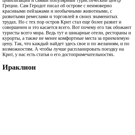
цивилизации и самый популярный туристический центр
Греции. Сам Геродот писал об острове с неимоверно
красивыми пейзажами и необычными животными, с
развитыми ремеслами и торговлей в своих знаменитых
трудах. Но с тех пор остров Крит стал еще более развит и
совершенен и это касается всего. Вот почему его так обожают
туристы всего мира. Ведь тут и шикарные отели, рестораны и
курорты, а также не менее комфортные места за приемлемую
цену. Так, что каждый найдет здесь свое и по желаниям, и по
возможностям. А чтобы лучше распланировать поездку на
Крит, у нас есть статья о его достопримечательностях.
Ираклион
Греческий город Ираклион (Гераклион) назван в честь
древнегреческого героя и полубога Геракла. Но не только
красивая легенда и множество исторических
достопримечательностей манят на этот мифический остров
огромное количество туристов, но и божественной красоты
пейзажи, легкая и спокойная атмосфера, приятный климат и
необычайно чистые пляжи.
А для особо любознательных на острове находится множество