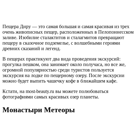
Путешествовать может не только тело, но и мысли и душа.
Сегодня мы с вами побывали в самых красивых местах яркой,
исторической, изысканий и колоритной Греции. Здесь можно
пройти по тропам, которыми ходили олимпийские боги и
отведать вкуснейшее вино от бога плодородия и виноделия
Диониса, здесь ваша фантазия безгранична и безудержная.
Что посмотреть в Греции
Про достопримечательности Греции можно рассказывать
бесконечно, но есть места, которые стоит в обязательном
порядке посетить. Греция – одна из тех стран, где ваше
путешествие будет очень контрастным и насыщенным: от
пляжного отдыха до богатой культурной программы.
Греческая земля пропитана древней мифологией, и если вы
любите историю, искусство и философию, то путешествие в
эту удивительную страну нельзя пропустить. Греция состоит
из островов, окруженных ярко-синими морями и покрытыми
белыми зданиями с синими крышами, живописной природой,
а также вы найдете разрушенные руины, сооружения и музеи.
Ниже представлена подборка 23 мест, какие