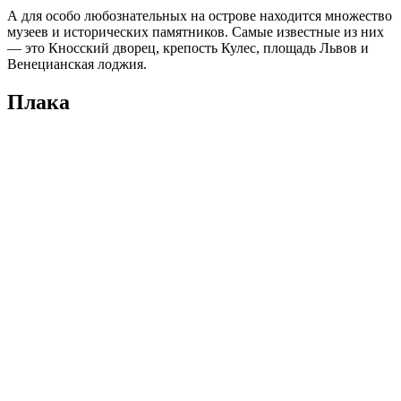
Пещера Диру — это самая большая и самая красивая из трех
очень живописных пещер, расположенных в Пелопоннесском
заливе. Изобилие сталактитов и сталагмитов превращают
пещеру в сказочное подземелье, с волшебными героями
древних сказаний и легенд.
В пещерах практикуют два вида проведения экскурсий:
прогулка пешком, она занимает около получаса, но все же,
огромной популярностью среди туристов пользуется
экскурсия на лодке по пещерному озеру. После экскурсии
можно будет выпить чашечку кофе в ближайшем кафе.
Кстати, на most-beauty.ru вы можете полюбоваться
фотографиями самых красивых озер планеты.
Монастыри Метеоры
Вы когда-нибудь видели монастырь в горах, да еще
свисающий над глубоким ущельем? Нет? Тогда вам стоит
побывать в колоритной Греции, где действительно есть все и
даже чудо-святыня комплекс монастырей Метеоры, которые
действуют и по сей день и расположены в горах буквально на