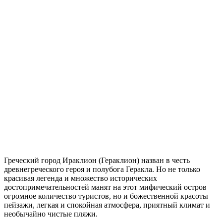
музеев и исторических памятников. Самые известные из них
— это Кносский дворец, крепость Кулес, площадь Львов и
Венецианская лоджия.
Плака
Легендарная Плака — старейший район Греции, поражает
своими изысканными античными улочками и многовековой
архитектурой. Это удивительно, но многие дома в Плаке
стоят на древних фундаментах, вот уже много столетий. Здесь
действительно можно прикоснуться к истории.
Уютные ресторанчики и кафе предоставляют огромный выбор
вкусной выпечки и ароматного кофе. А настоящим
достоянием Плаки считается самая старая улица Афин —
Адриана, ведь ее направление не менялось ни разу за всю
историю Греции.
Пещера Диру