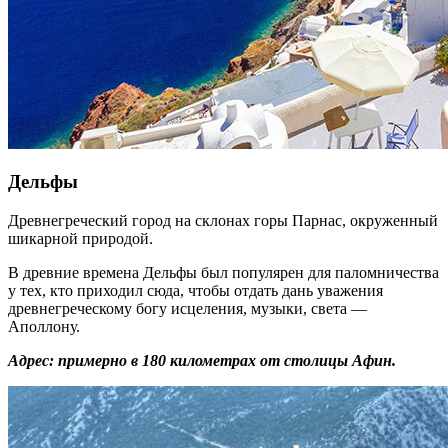
Театр в Эпидавре
Театр в Эпидавре — один из самых древних на планете. Это
сооружение было посвящено знаменитому богу медицины
Асклепию.
Театр датируется 4-м веком. Сидя на каменных ярусах вы
можете представлять себе, что смотрите представление в
старые годы.
Адрес: город Эпидавр, северо-восточная часть полуострова
Пелопоннес.