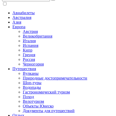
Авиабилеты
Австралия
Азия
Европа
Австрия
Великобритания
Италия
Испания
Кипр
Греция
Россия
Черногория
Путешествия
Вулканы
Природные достопримечательности
Шоп-туры
Водопады
Гастрономический туризм
Поход
Велотуризм
Объекты Юнеско
Документы для путешествий
Отдых