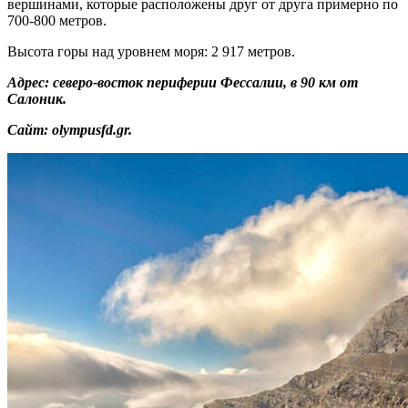
На потрясающем острове Крит протянулось Самарийское
ущелье, которое протянулось на 16 километров. Для
любителей природы и гор это обязательное для посещения
место, что посмотреть в Греции.
Туристический маршрут тянется по лесным тропам и
лестницам. Он берет свое начало на юго-западе острова, в
центре горного массива Лефка-Ори, и спускается почти к
самому берегу Ливийского моря.
Адрес: остров Крит.