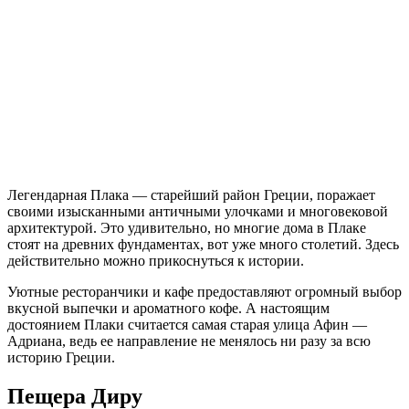
их острых пиках. Каждый год все больше людей желают
взглянуть на такую необычную и священную
достопримечательность.
Итака
Родина знаменитого Одиссея остров Итака тоже является
одним из самых красивых и популярных мест в необычайно
яркой Греции. Легенда сыграла не последнюю роль в таком
интересе, но природа, климат и возможность хорошо
развеяться, отдохнуть и побыть наедине со своими мыслями
— вот что имеет истинное значение.
Дельфы
Знаменитый город-заповедник Дельфы по легенде был назван
в честь сына бога Аполлона, который обитал в этом красивом
городе. Сам город просто переполнен древними
достопримечательностями, среди которых руины храма
Аполлона, Амфитеатр, Древняя гимназия и стадион, где