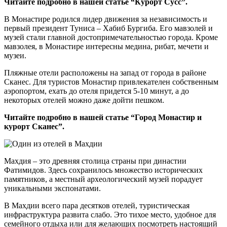
Читайте подробно в нашей статье “Курорт Сусс”.
В Монастире родился лидер движения за независимость и
первый президент Туниса – Хабиб Бургиба. Его мавзолей и
музей стали главной достопримечательностью города. Кроме
мавзолея, в Монастире интересны медина, рибат, мечети и
музеи.
Пляжные отели расположены на запад от города в районе
Сканес. Для туристов Монастир привлекателен собственным
аэропортом, ехать до отеля придется 5-10 минут, а до
некоторых отелей можно даже дойти пешком.
Читайте подробно в нашей статье “Город Монастир и
курорт Сканес”.
Махдия – это древняя столица страны при династии
Фатимидов. Здесь сохранилось множество исторических
памятников, а местный археологический музей порадует
уникальными экспонатами.
В Махдии всего пара десятков отелей, туристическая
инфраструктура развита слабо. Это тихое место, удобное для
семейного отдыха или для желающих посмотреть настоящий