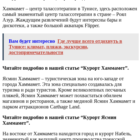
Хаммамет – центр талассотерапии в Тунисе, здесь расположен
самый знаменитый центр талассотерапии в стране – Роял
Азур. Жаждущим развлечений будут интересны бары и
дискотеки, а также большой аквапарк Flipper.
Вам будет интересно
Где лучше всего отдохнуть в
Тунисе: климат, пляжи, экскурсии,
достопримечательности
Читайте подробно в нашей статье “Курорт Хаммамет”.
Ясмин Хаммамет – туристическая зона на юго-западе от
города Хаммамет. Эта зона специально создавалась для
туризма и ради туристов. Кроме великолепных песчаных
пляжей, Ясмин Хаммамет может похвастаться обилием
магазинов и ресторанов, а также мединой Ясмин Хаммамет и
парком аттракционов Carthage Land.
Читайте подробно в нашей статье “Курорт Ясмин
Хаммамет”.
На востоке от Хаммамета находится город и курорт Набель,
знаменитый как ведущий центр производства тунисской