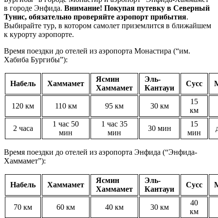
в городе Энфида.
Внимание! Покупая путевку в Северный
Тунис, обязательно проверяйте аэропорт прибытия
.
Выбирайте тур, в котором самолет приземлится в ближайшем
к курорту аэропорте.
Время поездки до отелей из аэропорта Монастира (“им.
Хабиба Бургибы”):
Ясмин
Эль-
Набель
Хаммамет
Сусс
Хаммамет
Кантауи
15
120 км
110 км
95 км
30 км
км
1 час 50
1 час 35
15
2 часа
30 мин
мин
мин
мин
Время поездки до отелей из аэропорта Энфида (“Энфида-
Хаммамет”):
Ясмин
Эль-
Набель
Хаммамет
Сусс
Хаммамет
Кантауи
40
70 км
60 км
40 км
30 км
км