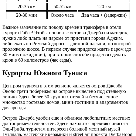
20-35 км
50-55 км
120 км
20-30 мин
Около часа
Два часа + (задержки)
Важное замечание по поводу времени трансфера в отели
курорта Габес! Чтобы попасть с острова Джерба на материк,
нужно либо плыть на пароме от пристани города Аджим,
либо ехать по Римской дороге – длинной насыпи, по которой
проложено шоссе. В первом случае придется ждать паром (до
30 минут ожидания), при втором способе придется сделать
крюк в 60 километров (час езды).
Курорты Южного Туниса
Центром туризма в этом регионе является остров Джерба.
Около трети побережья на острове выделено под отельную
линию. Здесь более 50 крупных отелей и бесчисленное
множество гостевых домов, мини-гостиниц и апартаментов
для аренды.
Остров Джерба удобен еще и обилием любопытных местных
достопримечательностей. Здесь находится древняя синагога
Эль-Гриба, туристам интересен большой местный музей
Гуэллала, мастерские керамики и street-art проекта DjerbaHood.