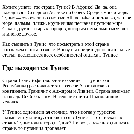
Хотите узнать, где страна Тунис? В Африке! Да, да, она
находится в Северной Африке на берегу Средиземного моря.
Тунис — это отели по системе All inclusive и не только, теплое
море, пальмы, пляжи, крупнейшая песчаная пустыня мира
Сахара, руины старых городов, которым несколько тысяч лет
и многое другое.
Как съездить в Тунис, что посмотреть в этой стране —
расскажем в этом разделе. Внизу вы найдете дополнительные
статьи, касающиеся всех особенностей отдыха в Тунисе.
Где находится Тунис
Страна Тунис (официальное название — Тунисская
Республика) располагается на севере Африканского
континента. Граничит с Алжиром и Ливией. Страна занимает
площадь 163 610 кв. км. Население почти 11 миллионов
человек.
У Туниса одноименная столица, что иногда у туристов
вызывает путаницу: отправиться в Тунис — это поехать в
страну Тунис или в город Тунис? Но, когда уже находишься в
стране, то путаница пропадает.