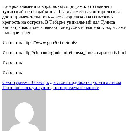
Табарка знаменита коралловыми рифами, это главный
тунисский центр дайвинга. Главная местная историческая
достопримечательность – это средневековая генуэзская
крепость на острове. В Табарке уникальный для Туниса
климат, зимой здесь бывают минусовые температуры, и даже
выпадает снег.
Источник
https://www.geo360.ru/tunis/
Источник
http://chinainfoguide.info/tunisia_tunis-map-resorts.html
Источник
Источник
Навигация
Секс-туризм: 10 мест, куда стоит подобрать тур этим летом
Порт эль кантауи тунис достопримечательности
по
записям