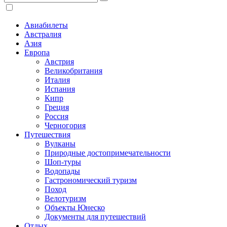
Авиабилеты
Австралия
Азия
Европа
Австрия
Великобритания
Италия
Испания
Кипр
Греция
Россия
Черногория
Путешествия
Вулканы
Природные достопримечательности
Шоп-туры
Водопады
Гастрономический туризм
Поход
Велотуризм
Объекты Юнеско
Документы для путешествий
Отдых