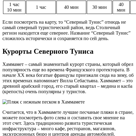
1 час
40
1 час
40 мин
30 мин
10 мин
мин
Если посмотреть на карту, то “Северный Тунис” отнюдь не
самый северный туристический район, ведь Столичный
регион находится еще севернее. Название “Северный Тунис”
сложилось исторически и сохраняется по сей день.
Курорты Северного Туниса
Хаммамет – самый знаменитый курорт страны, который обрел
популярность еще во времена Французского протектората. В
начале XX века богатые французы приезжали сюда на зиму, об
этих временах напоминает Вилла Себастьяна. Хаммамет – это
древний арабский город, его старый квартал – медина и касба
(крепость) очень популярны у туристов.
Считается, что в Хаммамете лучшие песчаные пляжи в стране,
можете посмотреть фото слева и составить свое мнение на
этот счет. Здесь традиционно развита туристическая
инфраструктура – много кафе, ресторанов, магазинов,
экскурсионных бюро и центров аренды автомобилей.