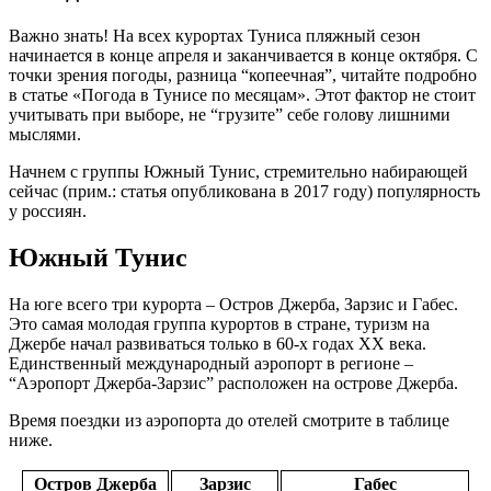
Важно знать! На всех курортах Туниса пляжный сезон
начинается в конце апреля и заканчивается в конце октября. С
точки зрения погоды, разница “копеечная”, читайте подробно
в статье «Погода в Тунисе по месяцам». Этот фактор не стоит
учитывать при выборе, не “грузите” себе голову лишними
мыслями.
Начнем с группы Южный Тунис, стремительно набирающей
сейчас (прим.: статья опубликована в 2017 году) популярность
у россиян.
Южный Тунис
На юге всего три курорта – Остров Джерба, Зарзис и Габес.
Это самая молодая группа курортов в стране, туризм на
Джербе начал развиваться только в 60-х годах XX века.
Единственный международный аэропорт в регионе –
“Аэропорт Джерба-Зарзис” расположен на острове Джерба.
Время поездки из аэропорта до отелей смотрите в таблице
ниже.
Остров Джерба
Зарзис
Габес