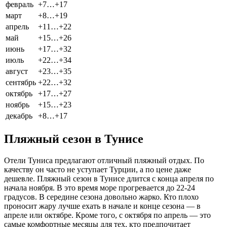
февраль
+7…+17
март
+8…+19
апрель
+11…+22
май
+15…+26
июнь
+17…+32
июль
+22…+34
август
+23…+35
сентябрь
+22…+32
октябрь
+17…+27
ноябрь
+15…+23
декабрь
+8…+17
Пляжный сезон в Тунисе
Отели Туниса предлагают отличный пляжный отдых. По
качеству он часто не уступает Турции, а по цене даже
дешевле. Пляжный сезон в Тунисе длится с конца апреля по
начала ноября. В это время море прогревается до 22-24
градусов. В середине сезона довольно жарко. Кто плохо
проносит жару лучше ехать в начале и конце сезона — в
апреле или октябре. Кроме того, с октября по апрель — это
самые комфортные месяцы для тех, кто предпочитает