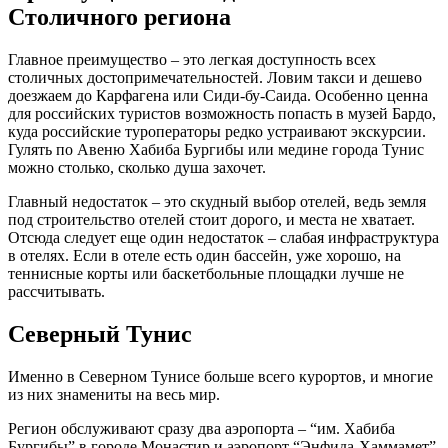
Столичного региона
Главное преимущество – это легкая доступность всех
столичных достопримечательностей. Ловим такси и дешево
доезжаем до Карфагена или Сиди-бу-Саида. Особенно ценна
для российских туристов возможность попасть в музей Бардо,
куда российские туроператоры редко устраивают экскурсии.
Гулять по Авеню Хабиба Бургибы или медине города Тунис
можно столько, сколько душа захочет.
Главный недостаток – это скудный выбор отелей, ведь земля
под строительство отелей стоит дорого, и места не хватает.
Отсюда следует еще один недостаток – слабая инфраструктура
в отелях. Если в отеле есть один бассейн, уже хорошо, на
теннисные корты или баскетбольные площадки лучше не
рассчитывать.
Северный Тунис
Именно в Северном Тунисе больше всего курортов, и многие
из них знамениты на весь мир.
Регион обслуживают сразу два аэропорта – “им. Хабиба
Бургибы” в городе Монастир и аэропорт “Энфида-Хаммамет”