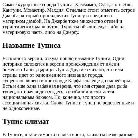
Самые курортные города Туниса: Хаммамет, Сусс, Порт Эль-
Кантуин, Монастир, Махдия. Отдельно стоит отметить остров
Джерба, который принадлежит Тунису и соединен с
материком дамбой. На Джербе тоже множество отелей и
туристических маршрутов. Туристы обычно едут либо на
материковую часть, либо на Джербу.
Название Туниса
Есть много версий, откуда пошло название Туниса. Одни
историки склонятся к версии происхождения от имени
божества Танит, царицы Луны. Другие считают, что имя
страны идет от одноименного названия города,
существовавшего в пригороде Карфагена еще до нашей эры.
Есть и еще одна забавная версия, что имя стране дала рыба
тунец, которая водится здесь в изобилии и считается
национальным блюдом. Но, конечно, это просто
ассоциативная связка. Слова Тунис и тунец не родственные и
не однокоренные.
Тунис климат
В Тунисе, в зависимости от местности, климаты везде разные.