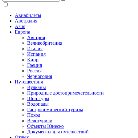
Авиабилеты
Австралия
Азия
Европа
Австрия
Великобритания
Италия
Испания
Кипр
Греция
Россия
Черногория
Путешествия
Вулканы
Природные достопримечательности
Шоп-туры
Водопады
Гастрономический туризм
Поход
Велотуризм
Объекты Юнеско
Документы для путешествий
Отдых