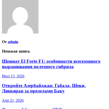
записям
От
admin
Похожая запись
Шпинат El Forte F1: особенности всесезонного
выращивания полезного гибрида
Июл 15, 2026
Откройте Азербайджан: Габала, Шеки,
Лянкяран за пределами Баку
Апр 21, 2026