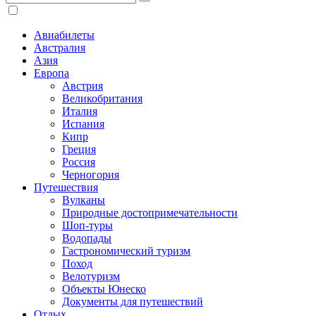
Авиабилеты
Австралия
Азия
Европа
Австрия
Великобритания
Италия
Испания
Кипр
Греция
Россия
Черногория
Путешествия
Вулканы
Природные достопримечательности
Шоп-туры
Водопады
Гастрономический туризм
Поход
Велотуризм
Объекты Юнеско
Документы для путешествий
Отдых