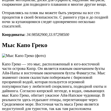
снаряжение для подводного плавания и многие другие вещи.
Отправляясь на пляж вы можете быть уверены на все сто
процентов в своей безопасности. С раннего утра и до поздней
ночи за купающимися следят одновременно несколько
спасателей.
Координаты
:
34.98582900,33.97298500
Мыс Капо Греко
Капо Греко — это мыс, расположенный в юго-восточной
части острова Кипр. Он является южным окончанием бухты
Айя-Напы и восточным окончанием бухты Фамагусты. Мыс
знаменит своим скалистым побережьем с бирюзовой
прозрачной водой, которая пользуется огромной
популярностью у любителей снорклинга, подводной охоты и
дайвинга. Согласно кипрской легенде, в водах, омывающих
мыс Капо Греко, обитает ужасное Айя-Напское чудовище. В
реальности здесь отдыхают птицы, перелетающие через
Средиземное море. Восточная часть мыса Греко является
недоступной для туристов, так как там расположена