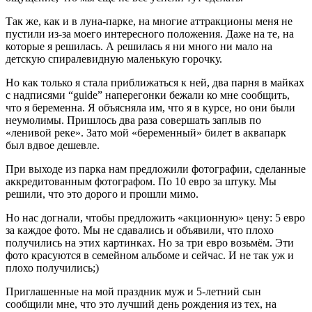
Так же, как и в луна-парке, на многие аттракционы меня не
пустили из-за моего интересного положения. Даже на те, на
которые я решилась. А решилась я ни много ни мало на
детскую спиралевидную маленькую горочку.
Но как только я стала приближаться к ней, два парня в майках
с надписями “guide” наперегонки бежали ко мне сообщить,
что я беременна. Я объясняла им, что я в курсе, но они были
неумолимы. Пришлось два раза совершать заплыв по
«ленивой реке». Зато мой «беременный» билет в аквапарк
был вдвое дешевле.
При выходе из парка нам предложили фотографии, сделанные
аккредитованным фотографом. По 10 евро за штуку. Мы
решили, что это дорого и прошли мимо.
Но нас догнали, чтобы предложить «акционную» цену: 5 евро
за каждое фото. Мы не сдавались и объявили, что плохо
получились на этих картинках. Но за три евро возьмём. Эти
фото красуются в семейном альбоме и сейчас. И не так уж и
плохо получились;)
Приглашенные на мой праздник муж и 5-летний сын
сообщили мне, что это лучший день рождения из тех, на