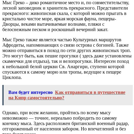
Мыс Греко – дико романтичное место и, по совместительству,
лесной заповедник и хранитель прекрасного. Представители
прекрасного: живописная скала, с которой можно прыгать в
кристально чистое море, яркая морская фауна, пещеры-
Дворцы, веками вытачиваемые волнами, пляжи с
белоснежным песком и роскошный вечерний закат.
Мыс Греко также является частью Культурных маршрутов
Афродиты, напоминающих о связи острова с богиней. Также
можно отправиться в поход по сети других живописных троп.
Это могут быть, как пешие прогулки ( здесь даже установлены
скамеечки для отдыха), так и велопрогулки. Интересен поход
к небольшой белой церкви Св. Анаргири, ступени которой
спускаются к самому морю или тропы, ведущие к пещере
Циклопа.
Вам будет интересно
Как отправиться в путешествие
на Кипр самостоятельно?
Однако, при всем желании, пройтись по всему мысу
невозможно — точнее, нереально побродить по самому
кончику мыса. Здесь расположен британский военный радар,
отгороженный от населения забором. Но впечатлений и без