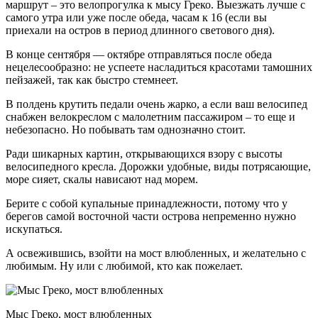
маршрут – это велопрогулка к мысу Греко. Выезжать лучше с
самого утра или уже после обеда, часам к 16 (если вы
приехали на остров в период длинного светового дня).
В конце сентября — октябре отправляться после обеда
нецелесообразно: не успеете насладиться красотами тамошних
пейзажей, так как быстро стемнеет.
В полдень крутить педали очень жарко, а если ваш велосипед
снабжен велокреслом с малолетним пассажиром – то еще и
небезопасно. Но побывать там однозначно стоит.
Ради шикарных картин, открывающихся взору с высоты
велосипедного кресла. Дорожки удобные, виды потрясающие,
море сияет, скалы нависают над морем.
Берите с собой купальные принадлежности, потому что у
берегов самой восточной части острова непременно нужно
искупаться.
А освежившись, взойти на мост влюбленных, и желательно с
любимым. Ну или с любимой, кто как пожелает.
Мыс Греко, мост влюбленных