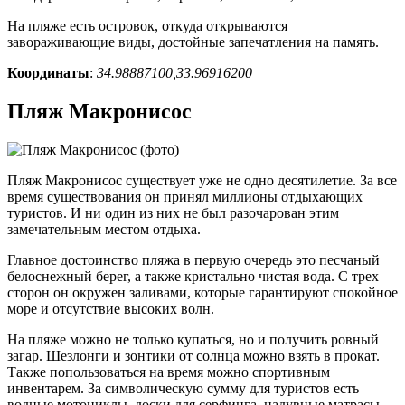
На пляже есть островок, откуда открываются
завораживающие виды, достойные запечатления на память.
Координаты
:
34.98887100,33.96916200
Пляж Макронисос
Пляж Макронисос существует уже не одно десятилетие. За все
время существования он принял миллионы отдыхающих
туристов. И ни один из них не был разочарован этим
замечательным местом отдыха.
Главное достоинство пляжа в первую очередь это песчаный
белоснежный берег, а также кристально чистая вода. С трех
сторон он окружен заливами, которые гарантируют спокойное
море и отсутствие высоких волн.
На пляже можно не только купаться, но и получить ровный
загар. Шезлонги и зонтики от солнца можно взять в прокат.
Также попользоваться на время можно спортивным
инвентарем. За символическую сумму для туристов есть
водные мотоциклы, доски для серфинга, надувные матрасы,