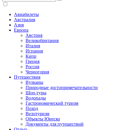
Авиабилеты
Австралия
Азия
Европа
Австрия
Великобритания
Италия
Испания
Кипр
Греция
Россия
Черногория
Путешествия
Вулканы
Природные достопримечательности
Шоп-туры
Водопады
Гастрономический туризм
Поход
Велотуризм
Объекты Юнеско
Документы для путешествий
Отдых