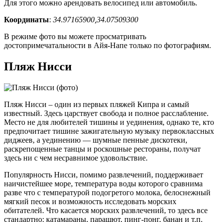
Для этого можно арендовать велосипед или автомобиль.
Координаты
:
34.97165900,34.07509300
В режиме фото вы можете просматривать
достопримечатальности в Айя-Напе только по фотографиям.
Пляж Нисси
Пляж Нисси – один из первых пляжей Кипра и самый
известный. Здесь царствует свобода и полное расслабление.
Место не для любителей тишины и уединения, однако те, кто
предпочитает тишине зажигательную музыку первоклассных
диджеев, а уединению — шумные пенные дискотеки,
раскрепощенные танцы и роскошные рестораны, получат
здесь ни с чем несравнимое удовольствие.
Популярность Нисси, помимо развлечений, поддерживает
наичистейшее море, температура воды которого сравнима
разве что с температурой подогретого молока, белоснежный
мягкий песок и возможность исследовать морских
обитателей. Что касается морских развлечений, то здесь все
стандартно: катамараны, парашют, пинг-понг, банан и т.п.