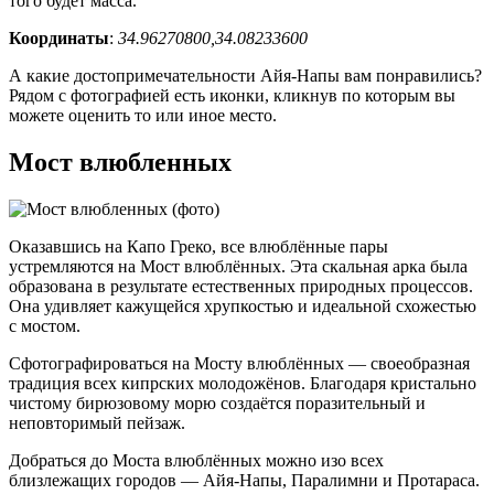
того будет масса.
Координаты
:
34.96270800,34.08233600
А какие достопримечательности Айя-Напы вам понравились?
Рядом с фотографией есть иконки, кликнув по которым вы
можете оценить то или иное место.
Мост влюбленных
Оказавшись на Капо Греко, все влюблённые пары
устремляются на Мост влюблённых. Эта скальная арка была
образована в результате естественных природных процессов.
Она удивляет кажущейся хрупкостью и идеальной схожестью
с мостом.
Сфотографироваться на Мосту влюблённых — своеобразная
традиция всех кипрских молодожёнов. Благодаря кристально
чистому бирюзовому морю создаётся поразительный и
неповторимый пейзаж.
Добраться до Моста влюблённых можно изо всех
близлежащих городов — Айя-Напы, Паралимни и Протараса.