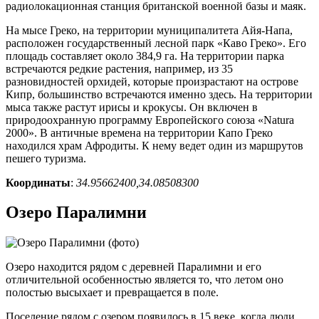
радиолокационная станция британской военной базы и маяк.
На мысе Греко, на территории муниципалитета Айя-Напа,
расположен государственный лесной парк «Каво Греко». Его
площадь составляет около 384,9 га. На территории парка
встречаются редкие растения, например, из 35
разновидностей орхидей, которые произрастают на острове
Кипр, большинство встречаются именно здесь. На территории
мыса также растут ирисы и крокусы. Он включен в
природоохранную программу Европейского союза «Natura
2000». В античные времена на территории Капо Греко
находился храм Афродиты. К нему ведет один из маршрутов
пешего туризма.
Координаты
:
34.95662400,34.08508300
Озеро Паралимни
Озеро находится рядом с деревней Паралимни и его
отличительной особенностью является то, что летом оно
полостью высыхает и превращается в поле.
Поселение рядом с озером появилось в 15 веке, когда люди