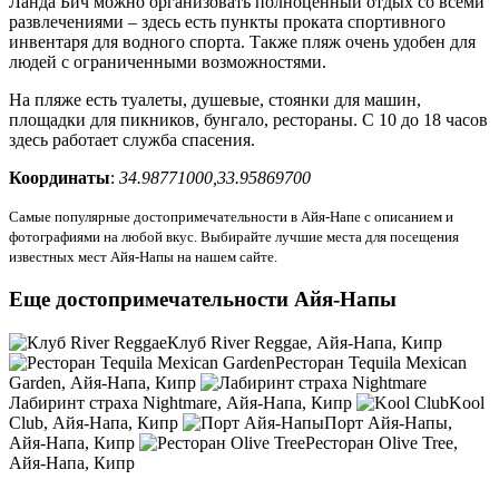
Ланда Бич можно организовать полноценный отдых со всеми
развлечениями – здесь есть пункты проката спортивного
инвентаря для водного спорта. Также пляж очень удобен для
людей с ограниченными возможностями.
На пляже есть туалеты, душевые, стоянки для машин,
площадки для пикников, бунгало, рестораны. С 10 до 18 часов
здесь работает служба спасения.
Координаты
:
34.98771000,33.95869700
Самые популярные достопримечательности в Айя-Напе с описанием и
фотографиями на любой вкус. Выбирайте лучшие места для посещения
известных мест Айя-Напы на нашем сайте.
Еще достопримечательности Айя-Напы
Клуб River Reggae, Айя-Напа, Кипр
Ресторан Tequila Mexican
Garden, Айя-Напа, Кипр
Лабиринт страха Nightmare, Айя-Напа, Кипр
Kool
Club, Айя-Напа, Кипр
Порт Айя-Напы,
Айя-Напа, Кипр
Ресторан Olive Tree,
Айя-Напа, Кипр