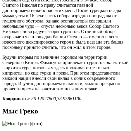
Святого Николая по праву считается главной
достопримечательностью этих мест. После турецкой осады
Фамагусты в 16 веке часть собора изрядно пострадала от
пушечного обстрела, однако реставраторы совершили
небольшое чудо — спустя несколько веков Собор Святого
Николая снова радует взоры туристов. Отличный обзор
открывается с площадки башни Отелло — именно в честь
известного шекспировского героя и была названа эта башня,
поскольку принято считать, что он жил в этом городе.
Будучи вторым по величине городом на территории
Северного Кипра, Фамагуста привлекает туристов эклектикой
в архитектуре, поскольку здесь проживают не только
киприоты, но еще турки и греки. При этом представители
каждой нации внесли свой вклад в облик современного
города. Изучив достопримечательности, можно прекрасно
провести время на золотистом песчаном пляже.
Координаты
:
35.12027800,33.93861100
Мыс Греко