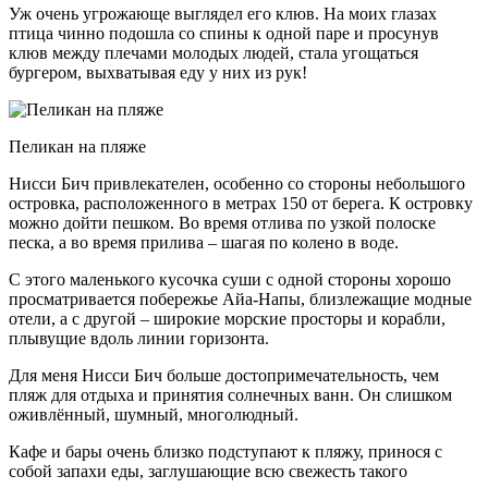
Уж очень угрожающе выглядел его клюв. На моих глазах
птица чинно подошла со спины к одной паре и просунув
клюв между плечами молодых людей, стала угощаться
бургером, выхватывая еду у них из рук!
Пеликан на пляже
Нисси Бич привлекателен, особенно со стороны небольшого
островка, расположенного в метрах 150 от берега. К островку
можно дойти пешком. Во время отлива по узкой полоске
песка, а во время прилива – шагая по колено в воде.
С этого маленького кусочка суши с одной стороны хорошо
просматривается побережье Айа-Напы, близлежащие модные
отели, а с другой – широкие морские просторы и корабли,
плывущие вдоль линии горизонта.
Для меня Нисси Бич больше достопримечательность, чем
пляж для отдыха и принятия солнечных ванн. Он слишком
оживлённый, шумный, многолюдный.
Кафе и бары очень близко подступают к пляжу, принося с
собой запахи еды, заглушающие всю свежесть такого