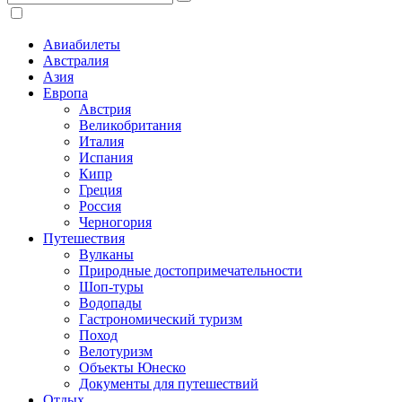
Авиабилеты
Австралия
Азия
Европа
Австрия
Великобритания
Италия
Испания
Кипр
Греция
Россия
Черногория
Путешествия
Вулканы
Природные достопримечательности
Шоп-туры
Водопады
Гастрономический туризм
Поход
Велотуризм
Объекты Юнеско
Документы для путешествий
Отдых