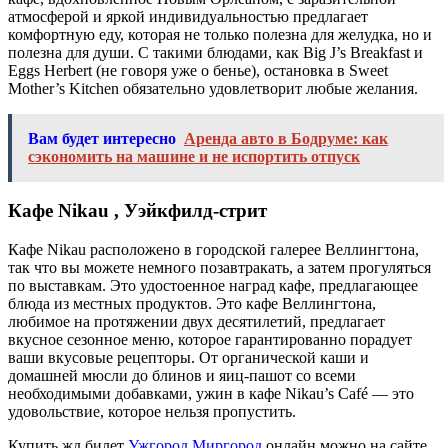
атмосферой и яркой индивидуальностью предлагает
комфортную еду, которая не только полезна для желудка, но и
полезна для души. С такими блюдами, как Big J’s Breakfast и
Eggs Herbert (не говоря уже о бенье), остановка в Sweet
Mother’s Kitchen обязательно удовлетворит любые желания.
Вам будет интересно
Аренда авто в Бодруме: как
сэкономить на машине и не испортить отпуск
Кафе Nikau , Уэйкфилд-стрит
Кафе Nikau расположено в городской галерее Веллингтона,
так что вы можете немного позавтракать, а затем прогуляться
по выставкам. Это удостоенное наград кафе, предлагающее
блюда из местных продуктов. Это кафе Веллингтона,
любимое на протяжении двух десятилетий, предлагает
вкусное сезонное меню, которое гарантированно порадует
ваши вкусовые рецепторы. От органической каши и
домашней мюсли до блинов и яиц-пашот со всеми
необходимыми добавками, ужин в кафе Nikau’s Café — это
удовольствие, которое нельзя пропустить.
Купить жд билет
Ужгород Миргород
онлайн можно на сайте