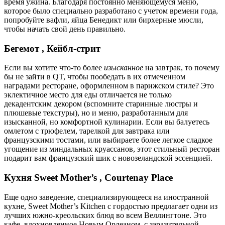
время ужина. Благодаря постоянно меняющемуся меню,
которое было специально разработано с учетом времени года,
попробуйте вафли, яйца Бенедикт или бирхерные мюсли,
чтобы начать свой день правильно.
Бегемот , Кейбл-стрит
Если вы хотите что-то более
изысканное
на завтрак, то почему
бы не зайти в QT, чтобы пообедать в их отмеченном
наградами ресторане, оформленном в парижском стиле? Это
эклектичное место для еды отличается не только
декадентским декором (вспомните старинные люстры и
плюшевые текстуры), но и меню, разработанным для
изысканной, но комфортной кулинарии. Если вы балуетесь
омлетом с трюфелем, тарелкой для завтрака или
французскими тостами, или выбираете более легкое сладкое
угощение из миндальных круассанов, этот стильный ресторан
подарит вам французский шик с новозеландской эссенцией.
Кухня Sweet Mother’s , Courtenay Place
Еще одно заведение, специализирующееся на иностранной
кухне, Sweet Mother’s Kitchen с гордостью предлагает одни из
лучших южно-креольских блюд во всем Веллингтоне. Это
кафе, вдохновленное Новым Орлеаном, с заразительной