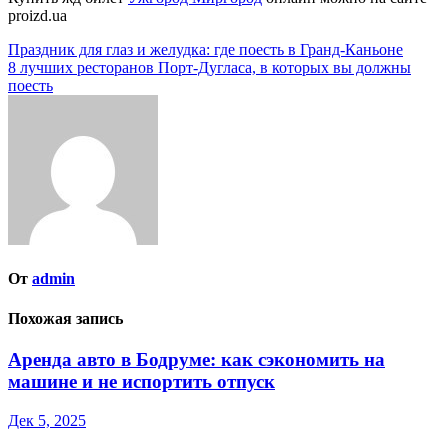
proizd.ua
Навигация
Праздник для глаз и желудка: где поесть в Гранд-Каньоне
8 лучших ресторанов Порт-Дугласа, в которых вы должны
по
поесть
записям
От
admin
Похожая запись
Аренда авто в Бодруме: как сэкономить на
машине и не испортить отпуск
Дек 5, 2025