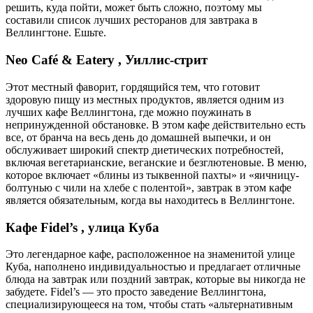
решить, куда пойти, может быть сложно, поэтому мы
составили список лучших ресторанов для завтрака в
Веллингтоне. Ешьте.
Neo Café & Eatery , Уиллис-стрит
Этот местный фаворит, гордящийся тем, что готовит
здоровую пищу из местных продуктов, является одним из
лучших кафе Веллингтона, где можно поужинать в
непринужденной обстановке. В этом кафе действительно есть
все, от бранча на весь день до домашней выпечки, и он
обслуживает широкий спектр диетических потребностей,
включая вегетарианские, веганские и безглютеновые. В меню,
которое включает «блины из тыквенной пахты» и «яичницу-
болтунью с чили на хлебе с полентой», завтрак в этом кафе
является обязательным, когда вы находитесь в Веллингтоне.
Кафе Fidel’s , улица Куба
Это легендарное кафе, расположенное на знаменитой улице
Куба, наполнено индивидуальностью и предлагает отличные
блюда на завтрак или поздний завтрак, которые вы никогда не
забудете. Fidel’s — это просто заведение Веллингтона,
специализирующееся на том, чтобы стать «альтернативным