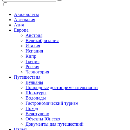
Авиабилеты
Австралия
Азия
Европа
Австрия
Великобритания
Италия
Испания
Кипр
Греция
Россия
Черногория
Путешествия
Вулканы
Природные достопримечательности
Шоп-туры
Водопады
Гастрономический туризм
Поход
Велотуризм
Объекты Юнеско
Документы для путешествий
Отдых