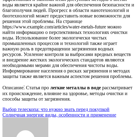
воды является крайне важной для обеспечения безопасности и
благополучия людей. Прогресс в области нанотехнологий и
биотехнологий может предоставить новые возможности для
решения этой проблемы. На странице
https://www.example.com/articles/water-metals-future можно
найти информацию о перспективных технологиях очистки
воды. Использование более экологически чистых
промышленных процессов и технологий также играет
важную роль в предотвращении загрязнения водных
ресурсов. Усиление контроля за выбросами вредных веществ
и внедрение жестких экологических стандартов являются
необходимыми мерами для обеспечения чистоты воды.
Информирование населения о рисках загрязнения и методах
защиты также является важным аспектом решения проблемы.
Описание⁚ Статья про
легкие металлы в воде
рассматривает
их происхождение, влияние на здоровье, методы очистки и
способы защиты от загрязнения.
Навигация
Выбор телескопа: что нужно знать перед покупкой
Солнечная энергия: виды, особенности и применение
по
записям