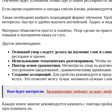
Обучение будет успешным только при условии регулярности зан
Если время ограничено и поездка совсем близко, рекомендуетс
Также необходимо выбрать подходящий формат обучения. Удо
интересно, быстро и удобно выучить английский. Аудио- и в
Материал объясняется просто и понятно. Упор сделан на прак
навыков и восприятия языка на слух.
Другие рекомендации:
Основной упор следует делать на изучение слов и слов
ресторане и прочее.
Использование тематических разговорников.
Чтобы не 
Повтор основ грамматики.
Несмотря на упор на разгово
построением предложений, грамматическими временами.
Создание ассоциаций.
Для удобства рекомендуется предс
вслух. Это позволит мозгу лучше запомнить нужные слов
Вам будет интересно
Загранпаспорт ребенку за пару дней
Каждое новое занятие рекомендуется начинать с повтора прой
прослушивать их.