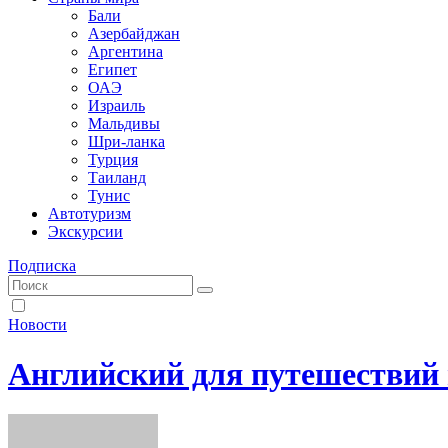
Бали
Азербайджан
Аргентина
Египет
ОАЭ
Израиль
Мальдивы
Шри-ланка
Турция
Таиланд
Тунис
Автотуризм
Экскурсии
Подписка
Новости
Английский для путешествий 