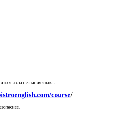
ться из-за незнания языка.
istroenglish.com/course
/
езопаснее.