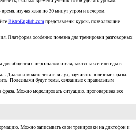
делить, сколько времени ученик готов уделять урокам.
 время, изучая язык по 30 минут утром и вечером.
айте
BistroEnglish.com
представлены курсы, позволяющие
.
ния. Платформа особенно полезна для тренировки разговорных
 для общения с персоналом отеля, заказа такси или еды в
ал. Диалоги можно читать вслух, заучивать полезные фразы.
чить. Полезными будут темы, связанные с правильным
ая фраза. Можно моделировать ситуацию, проговаривая все
нформацию. Можно записывать свои тренировки на диктофон и