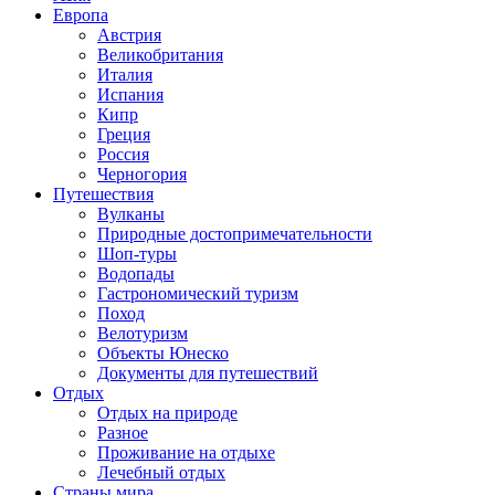
Европа
Австрия
Великобритания
Италия
Испания
Кипр
Греция
Россия
Черногория
Путешествия
Вулканы
Природные достопримечательности
Шоп-туры
Водопады
Гастрономический туризм
Поход
Велотуризм
Объекты Юнеско
Документы для путешествий
Отдых
Отдых на природе
Разное
Проживание на отдыхе
Лечебный отдых
Страны мира