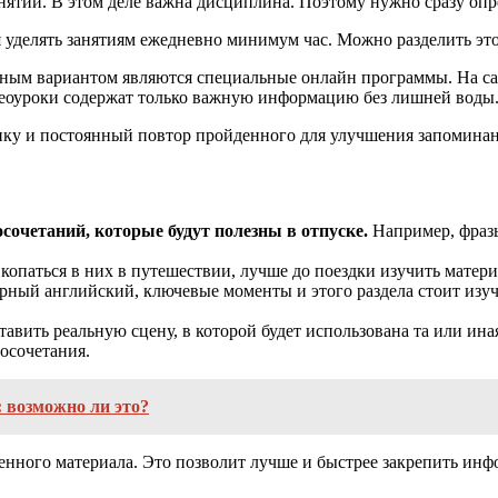
ятий. В этом деле важна дисциплина. Поэтому нужно сразу опре
я уделять занятиям ежедневно минимум час. Можно разделить это
бным вариантом являются специальные онлайн программы. На с
идеоуроки содержат только важную информацию без лишней воды
тику и постоянный повтор пройденного для улучшения запомина
осочетаний, которые будут полезны в отпуске.
Например, фразы
копаться в них в путешествии, лучше до поездки изучить матери
рный английский, ключевые моменты и этого раздела стоит изу
тавить реальную сцену, в которой будет использована та или ин
осочетания.
: возможно ли это?
денного материала. Это позволит лучше и быстрее закрепить и