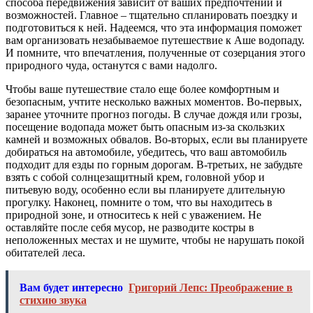
способа передвижения зависит от ваших предпочтений и
возможностей. Главное – тщательно спланировать поездку и
подготовиться к ней. Надеемся, что эта информация поможет
вам организовать незабываемое путешествие к Аше водопаду.
И помните, что впечатления, полученные от созерцания этого
природного чуда, останутся с вами надолго.
Чтобы ваше путешествие стало еще более комфортным и
безопасным, учтите несколько важных моментов. Во-первых,
заранее уточните прогноз погоды. В случае дождя или грозы,
посещение водопада может быть опасным из-за скользких
камней и возможных обвалов. Во-вторых, если вы планируете
добираться на автомобиле, убедитесь, что ваш автомобиль
подходит для езды по горным дорогам. В-третьих, не забудьте
взять с собой солнцезащитный крем, головной убор и
питьевую воду, особенно если вы планируете длительную
прогулку. Наконец, помните о том, что вы находитесь в
природной зоне, и относитесь к ней с уважением. Не
оставляйте после себя мусор, не разводите костры в
неположенных местах и не шумите, чтобы не нарушать покой
обитателей леса.
Вам будет интересно
Григорий Лепс: Преображение в
стихию звука