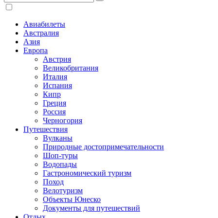
Авиабилеты
Австралия
Азия
Европа
Австрия
Великобритания
Италия
Испания
Кипр
Греция
Россия
Черногория
Путешествия
Вулканы
Природные достопримечательности
Шоп-туры
Водопады
Гастрономический туризм
Поход
Велотуризм
Объекты Юнеско
Документы для путешествий
Отдых