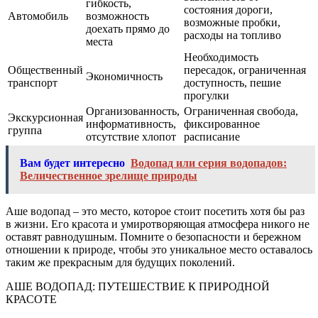
гибкость,
состояния дороги,
Автомобиль
возможность
возможные пробки,
доехать прямо до
расходы на топливо
места
Необходимость
Общественный
пересадок, ограниченная
Экономичность
транспорт
доступность, пешие
прогулки
Организованность,
Ограниченная свобода,
Экскурсионная
информативность,
фиксированное
группа
отсутствие хлопот
расписание
Вам будет интересно
Водопад или серия водопадов:
Величественное зрелище природы
Аше водопад – это место, которое стоит посетить хотя бы раз
в жизни. Его красота и умиротворяющая атмосфера никого не
оставят равнодушным. Помните о безопасности и бережном
отношении к природе, чтобы это уникальное место оставалось
таким же прекрасным для будущих поколений.
АШЕ ВОДОПАД: ПУТЕШЕСТВИЕ К ПРИРОДНОЙ
КРАСОТЕ