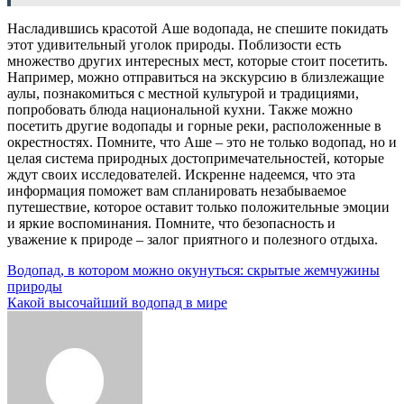
Насладившись красотой Аше водопада, не спешите покидать
этот удивительный уголок природы. Поблизости есть
множество других интересных мест, которые стоит посетить.
Например, можно отправиться на экскурсию в близлежащие
аулы, познакомиться с местной культурой и традициями,
попробовать блюда национальной кухни. Также можно
посетить другие водопады и горные реки, расположенные в
окрестностях. Помните, что Аше – это не только водопад, но и
целая система природных достопримечательностей, которые
ждут своих исследователей. Искренне надеемся, что эта
информация поможет вам спланировать незабываемое
путешествие, которое оставит только положительные эмоции
и яркие воспоминания. Помните, что безопасность и
уважение к природе – залог приятного и полезного отдыха.
Навигация
Водопад, в котором можно окунуться: скрытые жемчужины
природы
по
Какой высочайший водопад в мире
записям