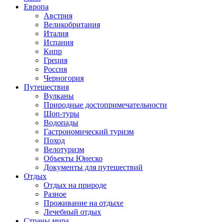
Европа
Австрия
Великобритания
Италия
Испания
Кипр
Греция
Россия
Черногория
Путешествия
Вулканы
Природные достопримечательности
Шоп-туры
Водопады
Гастрономический туризм
Поход
Велотуризм
Объекты Юнеско
Документы для путешествий
Отдых
Отдых на природе
Разное
Проживание на отдыхе
Лечебный отдых
Страны мира