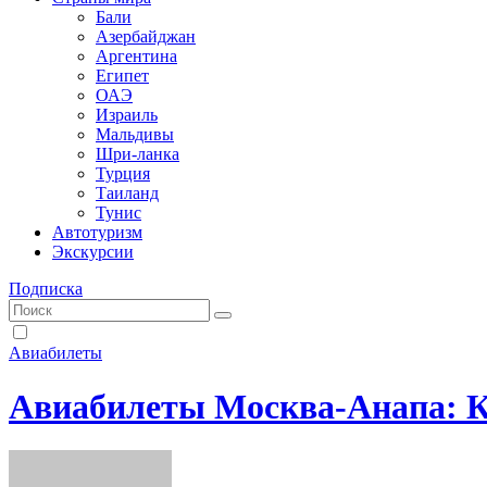
Бали
Азербайджан
Аргентина
Египет
ОАЭ
Израиль
Мальдивы
Шри-ланка
Турция
Таиланд
Тунис
Автотуризм
Экскурсии
Подписка
Авиабилеты
Авиабилеты Москва-Анапа: К