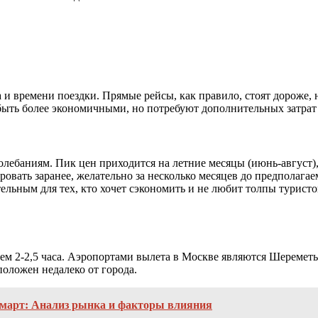
 времени поездки. Прямые рейсы, как правило, стоят дороже, н
быть более экономичными, но потребуют дополнительных затрат 
ебаниям. Пик цен приходится на летние месяцы (июнь-август), 
овать заранее, желательно за несколько месяцев до предполагае
ельным для тех, кто хочет сэкономить и не любит толпы турист
нем 2-2,5 часа. Аэропортами вылета в Москве являются Шереме
оложен недалеко от города.
март: Анализ рынка и факторы влияния