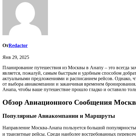
От
Redactor
Янв 29, 2025
Планирование путешествия из Москвы в Анапу – это всегда захватывающее приключение, особенно если речь идет о долгожданном отпуске на берегу Черного моря. Выбор авиаперелета
является, пожалуй, самым быстрым и удобным способом добратьс
актуальными предложениями и расписанием рейсов. Однако, ч
от выбора авиакомпании и заканчивая временем бронирования.
Анапа, чтобы ваше путешествие прошло гладко и оставило тол
Обзор Авиационного Сообщения Москв
Популярные Авиакомпании и Маршруты
Направление Москва-Анапа пользуется большой популярностью
и транзитные рейсы. Среди наиболее востребованных перевоз