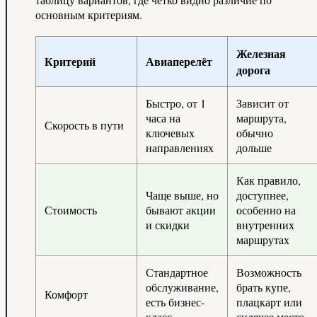
основным критериям.
Железная
Критерий
Авиаперелёт
дорога
Быстро, от 1
Зависит от
часа на
маршрута,
Скорость в пути
ключевых
обычно
направлениях
дольше
Как правило,
Чаще выше, но
доступнее,
Стоимость
бывают акции
особенно на
и скидки
внутренних
маршрутах
Стандартное
Возможность
обслуживание,
брать купе,
Комфорт
есть бизнес-
плацкарт или
класс
сидячее место