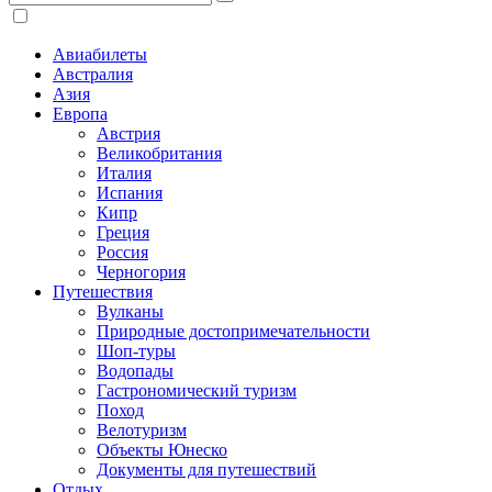
Авиабилеты
Австралия
Азия
Европа
Австрия
Великобритания
Италия
Испания
Кипр
Греция
Россия
Черногория
Путешествия
Вулканы
Природные достопримечательности
Шоп-туры
Водопады
Гастрономический туризм
Поход
Велотуризм
Объекты Юнеско
Документы для путешествий
Отдых