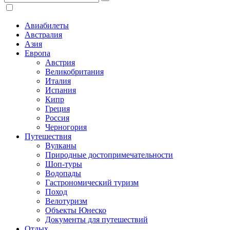
Авиабилеты
Австралия
Азия
Европа
Австрия
Великобритания
Италия
Испания
Кипр
Греция
Россия
Черногория
Путешествия
Вулканы
Природные достопримечательности
Шоп-туры
Водопады
Гастрономический туризм
Поход
Велотуризм
Объекты Юнеско
Документы для путешествий
Отдых