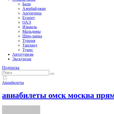
Бали
Азербайджан
Аргентина
Египет
ОАЭ
Израиль
Мальдивы
Шри-ланка
Турция
Таиланд
Тунис
Автотуризм
Экскурсии
Подписка
Авиабилеты
авиабилеты омск москва прям