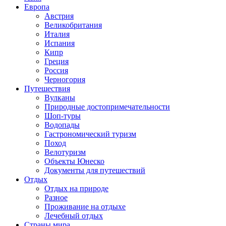
Европа
Австрия
Великобритания
Италия
Испания
Кипр
Греция
Россия
Черногория
Путешествия
Вулканы
Природные достопримечательности
Шоп-туры
Водопады
Гастрономический туризм
Поход
Велотуризм
Объекты Юнеско
Документы для путешествий
Отдых
Отдых на природе
Разное
Проживание на отдыхе
Лечебный отдых
Страны мира