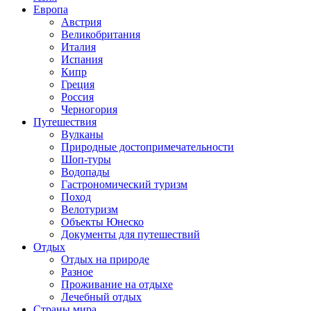
Европа
Австрия
Великобритания
Италия
Испания
Кипр
Греция
Россия
Черногория
Путешествия
Вулканы
Природные достопримечательности
Шоп-туры
Водопады
Гастрономический туризм
Поход
Велотуризм
Объекты Юнеско
Документы для путешествий
Отдых
Отдых на природе
Разное
Проживание на отдыхе
Лечебный отдых
Страны мира