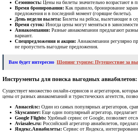
Сезонность:
Цены на билеты значительно возрастают в пи
Время бронирования:
Как правило, бронирование заране
предложения и в последний момент (горящие билеты).
День недели вылета:
Билеты на рейсы, вылетающие в сер
Время суток:
Иногда цены могут меняться в зависимости
Авиакомпания:
Разные авиакомпании предлагают разные
вариант.
Спецпредложения и акции:
Авиакомпании регулярно про
не пропустить выгодные предложения.
Вам будет интересно
Шопинг туризм: Путешествие за в
Инструменты для поиска выгодных авиабилетов:
Существует множество онлайн-сервисов и агрегаторов, котор
цены от разных авиакомпаний и туристических агентств, позв
Авиасейлс:
Один из самых популярных агрегаторов, срав
Skyscanner:
Еще один популярный агрегатор, предлагает
Google Flights:
Удобный сервис от Google, позволяет отс
Aviasales.ru:
Российский агрегатор авиабилетов, предла
Яндекс.Авиабилеты:
Сервис от Яндекса, интегрированны