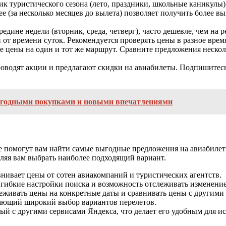
к туристического сезона (лето, праздники, школьные каникулы). 
е (за несколько месяцев до вылета) позволяет получить более 
едине недели (вторник, среда, четверг), часто дешевле, чем на
 от времени суток. Рекомендуется проверять цены в разное врем
 цены на один и тот же маршрут. Сравните предложения неско
водят акции и предлагают скидки на авиабилеты. Подпишитесь 
ыгодными покупками и новыми впечатлениями
ые помогут вам найти самые выгодные предложения на авиабиле
оляя вам выбрать наиболее подходящий вариант.
нивает цены от сотен авиакомпаний и туристических агентств.
 гибкие настройки поиска и возможность отслеживать изменение
леживать цены на конкретные даты и сравнивать цены с другими
гающий широкий выбор вариантов перелетов.
й с другими сервисами Яндекса, что делает его удобным для и