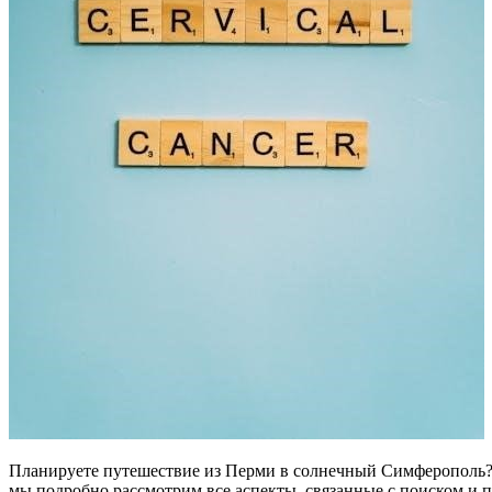
Планируете путешествие из Перми в солнечный Симферополь? Поиск авиабилетов может стать непростой задачей, особенно когда речь идет о прямых рейсах и выгодных ценах. В этой статье
мы подробно рассмотрим все аспекты, связанные с поиском и