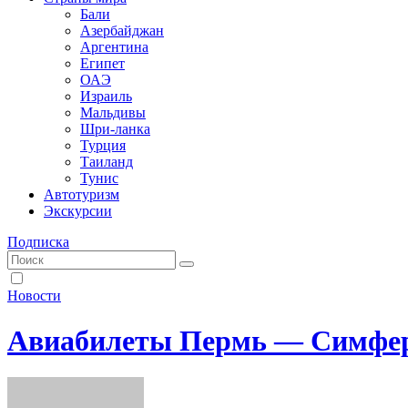
Бали
Азербайджан
Аргентина
Египет
ОАЭ
Израиль
Мальдивы
Шри-ланка
Турция
Таиланд
Тунис
Автотуризм
Экскурсии
Подписка
Новости
Авиабилеты Пермь — Симферо