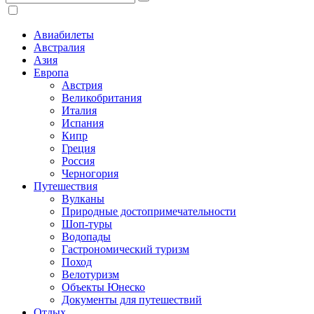
Авиабилеты
Австралия
Азия
Европа
Австрия
Великобритания
Италия
Испания
Кипр
Греция
Россия
Черногория
Путешествия
Вулканы
Природные достопримечательности
Шоп-туры
Водопады
Гастрономический туризм
Поход
Велотуризм
Объекты Юнеско
Документы для путешествий
Отдых