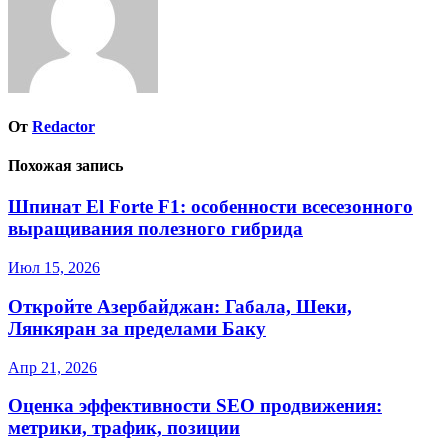
От
Redactor
Похожая запись
Шпинат El Forte F1: особенности всесезонного
выращивания полезного гибрида
Июл 15, 2026
Откройте Азербайджан: Габала, Шеки,
Лянкяран за пределами Баку
Апр 21, 2026
Оценка эффективности SEO продвижения:
метрики, трафик, позиции