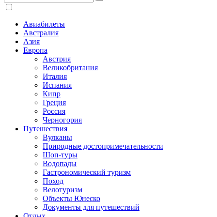
Авиабилеты
Австралия
Азия
Европа
Австрия
Великобритания
Италия
Испания
Кипр
Греция
Россия
Черногория
Путешествия
Вулканы
Природные достопримечательности
Шоп-туры
Водопады
Гастрономический туризм
Поход
Велотуризм
Объекты Юнеско
Документы для путешествий
Отдых