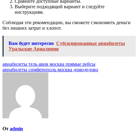
Сравните доступные варианты.
Выберите подходящий вариант и следуйте
инструкциям.
Соблюдая эти рекомендации, вы сможете сэкономить деньги
без лишних затрат и хлопот.
Вам будет интересно
Субсидированные авиабилеты
Уральские Авиалинии
Навигация
авиабилеты тель авив москва прямые рейсы
авиабилеты симферополь москва домодедово
по
записям
От
admin