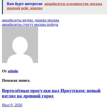
Вам будет интересно
авиабилеты владивосток москва
прямой рейс дешево
Навигация
авиабилеты яндекс дешево москва
авиабилеты сургут москва победа
по
записям
От
admin
Похожая запись
Вертолётные прогулки над Иркутском: новый
взгляд на древний город
Июл 9, 2026