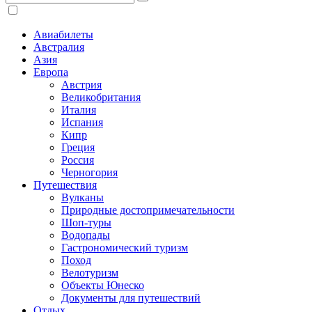
Авиабилеты
Австралия
Азия
Европа
Австрия
Великобритания
Италия
Испания
Кипр
Греция
Россия
Черногория
Путешествия
Вулканы
Природные достопримечательности
Шоп-туры
Водопады
Гастрономический туризм
Поход
Велотуризм
Объекты Юнеско
Документы для путешествий
Отдых