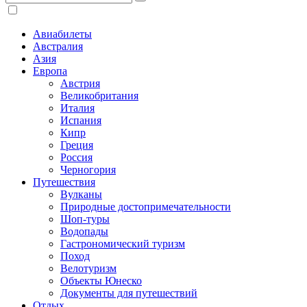
Авиабилеты
Австралия
Азия
Европа
Австрия
Великобритания
Италия
Испания
Кипр
Греция
Россия
Черногория
Путешествия
Вулканы
Природные достопримечательности
Шоп-туры
Водопады
Гастрономический туризм
Поход
Велотуризм
Объекты Юнеско
Документы для путешествий
Отдых