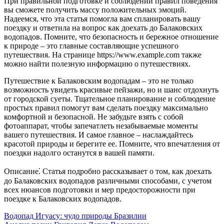
При правильной подготовке и соблюдении правил поведения
вы сможете получить массу положительных эмоций.
Надеемся, что эта статья помогла вам спланировать вашу
поездку и ответила на вопрос как доехать до Балаковских
водопадов. Помните, что безопасность и бережное отношение
к природе – это главные составляющие успешного
путешествия. На странице https://www.example.com также
можно найти полезную информацию о путешествиях.
Путешествие к Балаковским водопадам – это не только
возможность увидеть красивые пейзажи, но и шанс отдохнуть
от городской суеты. Тщательное планирование и соблюдение
простых правил помогут вам сделать поездку максимально
комфортной и безопасной. Не забудьте взять с собой
фотоаппарат, чтобы запечатлеть незабываемые моменты
вашего путешествия. И самое главное – наслаждайтесь
красотой природы и берегите ее. Помните, что впечатления от
поездки надолго останутся в вашей памяти.
Описание⁚ Статья подробно рассказывает о том, как доехать
до Балаковских водопадов различными способами, с учетом
всех нюансов подготовки и мер предосторожности при
поездке к Балаковских водопадов.
Навигация
Водопад Игуасу: чудо природы Бразилии