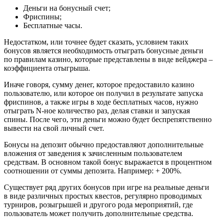
Деньги на бонусный счет;
Фриспины;
Бесплатные часы.
Недостатком, или точнее будет сказать, условием таких
бонусов является необходимость отыграть бонусные деньги
по правилам казино, которые представлены в виде вейджера –
коэффициента отыгрыша.
Иначе говоря, сумму денег, которое предоставило казино
пользователю, или которое он получил в результате запуска
фриспинов, а также игры в ходе бесплатных часов, нужно
отыграть N-ное количество раз, делая ставки и запуская
спины. После чего, эти деньги можно будет беспрепятственно
вывести на свой личный счет.
Бонусы на депозит обычно предоставляют дополнительные
вложения от заведения к зачисленным пользователем
средствам. В основном такой бонус выражается в процентном
соотношении от суммы депозита. Например: + 200%.
Существует ряд других бонусов при игре на реальные деньги
в виде различных простых квестов, регулярно проводимых
турниров, розыгрышей и другого рода мероприятий, где
пользователь может получить дополнительные средства.