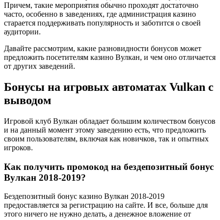
Причем, такие мероприятия обычно проходят достаточно
часто, особенно в заведениях, где администрация казино
старается поддерживать популярность и заботится о своей
аудитории.
Давайте рассмотрим, какие разновидности бонусов может
предложить посетителям казино Вулкан, и чем оно отличается
от других заведений.
Бонусы на игровых автоматах Vulkan с
выводом
Игровой клуб Вулкан обладает большим количеством бонусов
и на данный момент этому заведению есть, что предложить
своим пользователям, включая как новичков, так и опытных
игроков.
Как получить промокод на бездепозитный бонус
Вулкан 2018-2019?
Бездепозитный бонус казино Вулкан 2018-2019
предоставляется за регистрацию на сайте. И все, больше для
этого ничего не нужно делать, а денежное вложение от