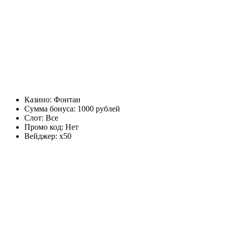
Казино: Фонтан
Сумма бонуса: 1000 рублей
Слот: Все
Промо код: Нет
Вейджер: х50