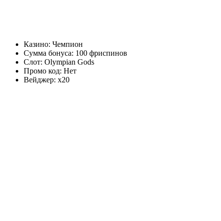
Казино: Чемпион
Сумма бонуса: 100 фриспинов
Слот: Olympian Gods
Промо код: Нет
Вейджер: х20