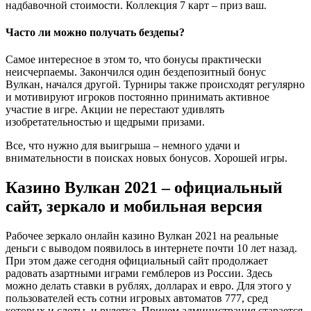
надбавочной стоимости. Коллекция 7 карт – приз ваш.
Часто ли можно получать бездепы?
Самое интересное в этом то, что бонусы практически
неисчерпаемы. Закончился один бездепозитный бонус
Вулкан, начался другой. Турниры также происходят регулярно
и мотивируют игроков постоянно принимать активное
участие в игре. Акции не перестают удивлять
изобретательностью и щедрыми призами.
Все, что нужно для выигрыша – немного удачи и
внимательности в поисках новых бонусов. Хорошей игры.
Казино Вулкан 2021 – официальный
сайт, зеркало и мобильная версия
Рабочее зеркало онлайн казино Вулкан 2021 на реальные
деньги с выводом появилось в интернете почти 10 лет назад.
При этом даже сегодня официальный сайт продолжает
радовать азартными играми гемблеров из России. Здесь
можно делать ставки в рублях, долларах и евро. Для этого у
пользователей есть сотни игровых автоматов 777, сред
которых и слоты, и рулетка. Причем администрация старается