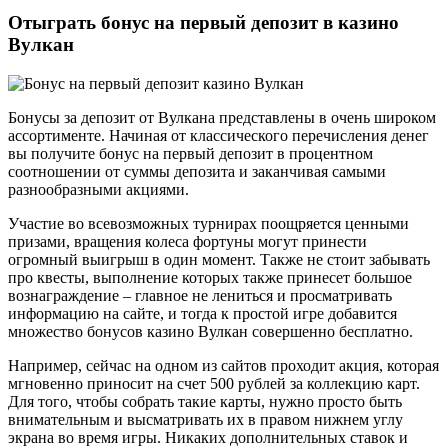
Отыграть бонус на первый депозит в казино
Вулкан
Бонусы за депозит от Вулкана представлены в очень широком
ассортименте. Начиная от классического перечисления денег
вы получите бонус на первый депозит в процентном
соотношении от суммы депозита и заканчивая самыми
разнообразными акциями.
Участие во всевозможных турнирах поощряется ценными
призами, вращения колеса фортуны могут принести
огромный выигрыш в один момент. Также не стоит забывать
про квесты, выполнение которых также принесет большое
вознаграждение – главное не лениться и просматривать
информацию на сайте, и тогда к простой игре добавится
множество бонусов казино Вулкан совершенно бесплатно.
Например, сейчас на одном из сайтов проходит акция, которая
мгновенно приносит на счет 500 рублей за коллекцию карт.
Для того, чтобы собрать такие карты, нужно просто быть
внимательным и высматривать их в правом нижнем углу
экрана во время игры. Никаких дополнительных ставок и