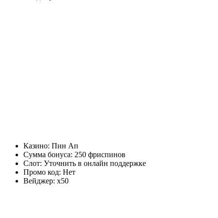
Казино: Пин Ап
Сумма бонуса: 250 фриспинов
Слот: Уточнить в онлайн поддержке
Промо код: Нет
Вейджер: х50