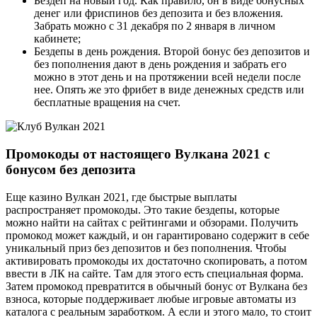
Бездеп на новый год. Как правило, он в виде бонусных
денег или фриспинов без депозита и без вложения.
Забрать можно с 31 декабря по 2 января в личном
кабинете;
Бездепы в день рождения. Второй бонус без депозитов и
без пополнения дают в день рождения и забрать его
можно в этот день и на протяжении всей недели после
нее. Опять же это фрибет в виде денежных средств или
бесплатные вращения на счет.
Промокоды от настоящего Вулкана 2021 с
бонусом без депозита
Еще казино Вулкан 2021, где быстрые выплаты
распространяет промокоды. Это такие бездепы, которые
можно найти на сайтах с рейтингами и обзорами. Получить
промокод может каждый, и он гарантировано содержит в себе
уникальный приз без депозитов и без пополнения. Чтобы
активировать промокоды их достаточно скопировать, а потом
ввести в ЛК на сайте. Там для этого есть специальная форма.
Затем промокод превратится в обычный бонус от Вулкана без
взноса, которые поддерживает любые игровые автоматы из
каталога с реальным заработком. А если и этого мало, то стоит