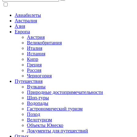
Авиабилеты
Австралия
Азия
Европа
Австрия
Великобритания
Италия
Испания
Кипр
Греция
Россия
Черногория
Путешествия
Вулканы
Природные достопримечательности
Шоп-туры
Водопады
Гастрономический туризм
Поход
Велотуризм
Объекты Юнеско
Документы для путешествий
Отдых