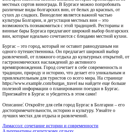
местных сортов винограда. В Бургасе можно попробовать
различные виды болгарских вин, от белых до красных, от
сухих до сладких. Виноделие является важной частью
культуры Болгарии, и дегустация местных вин – это
возможность познакомиться с этой традицией. Рестораны и
винные бары Бургаса предлагают широкий выбор болгарских
вин, которые идеально сочетаются с блюдами местной кухни.
Бургас – это город, который не оставит равнодушным ни
одного путешественника. Он предлагает широкий выбор
развлечений, от пляжного отдыха до культурных открытий, от
гастрономических наслаждений до активного
времяпровождения. Город сочетает в себе современность и
традиции, природу и историю, что делает его уникальным и
привлекательным для туристов со всего мира. На странице
https://www.example.com/burgas_travel вы найдете еще больше
полезной информации о планировании поездки в Бургас.
Приезжайте в Бургас и убедитесь в этом сами!
Описание⁚ Откройте для себя город Бургас в Болгарии – его
достопримечательности, историю и культуру. Узнайте о
лучших местах для отдыха и развлечений.
Навигация
Лимассол: сочетание истории и современности
Альтернативы египетскому отдыху