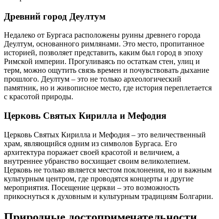
Древний город Деултум
Недалеко от Бургаса расположены руины древнего города
Деултум, основанного римлянами. Это место, пропитанное
историей, позволяет представить, каким был город в эпоху
Римской империи. Прогуливаясь по остаткам стен, улиц и
терм, можно ощутить связь времен и почувствовать дыхание
прошлого. Деултум – это не только археологический
памятник, но и живописное место, где история переплетается
с красотой природы.
Церковь Святых Кирилла и Мефодия
Церковь Святых Кирилла и Мефодия – это величественный
храм, являющийся одним из символов Бургаса. Его
архитектура поражает своей красотой и величием, а
внутреннее убранство восхищает своим великолепием.
Церковь не только является местом поклонения, но и важным
культурным центром, где проводятся концерты и другие
мероприятия. Посещение церкви – это возможность
прикоснуться к духовным и культурным традициям Болгарии.
Природные достопримечательности