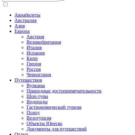
Авиабилеты
Австралия
Азия
Европа
Австрия
Великобритания
Италия
Испания
Кипр
Греция
Россия
Черногория
Путешествия
Вулканы
Природные достопримечательности
Шоп-туры
Водопады
Гастрономический туризм
Поход
Велотуризм
Объекты Юнеско
Документы для путешествий
Отдых