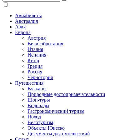
Авиабилеты
Австралия
Азия
Европа
Австрия
Великобритания
Италия
Испания
Кипр
Греция
Россия
Черногория
Путешествия
Вулканы
Природные достопримечательности
Шоп-туры
Водопады
Гастрономический туризм
Поход
Велотуризм
Объекты Юнеско
Документы для путешествий
Отдых