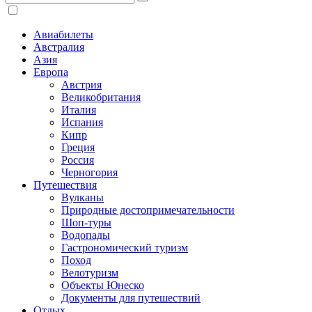
Авиабилеты
Австралия
Азия
Европа
Австрия
Великобритания
Италия
Испания
Кипр
Греция
Россия
Черногория
Путешествия
Вулканы
Природные достопримечательности
Шоп-туры
Водопады
Гастрономический туризм
Поход
Велотуризм
Объекты Юнеско
Документы для путешествий
Отдых