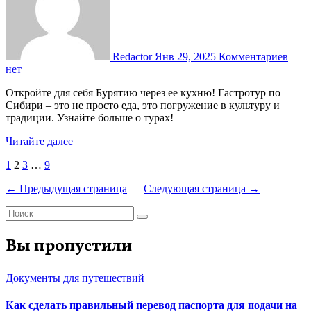
Redactor
Янв 29, 2025
Комментариев
нет
Откройте для себя Бурятию через ее кухню! Гастротур по
Сибири – это не просто еда, это погружение в культуру и
традиции. Узнайте больше о турах!
Читайте далее
Пагинация
1
2
3
…
9
записей
← Предыдущая страница
—
Следующая страница →
Вы пропустили
Документы для путешествий
Как сделать правильный перевод паспорта для подачи на