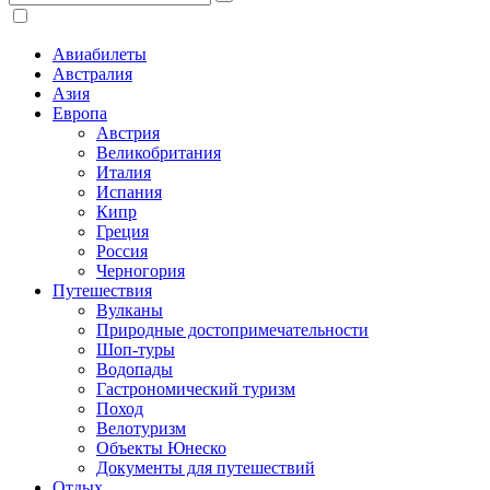
Авиабилеты
Австралия
Азия
Европа
Австрия
Великобритания
Италия
Испания
Кипр
Греция
Россия
Черногория
Путешествия
Вулканы
Природные достопримечательности
Шоп-туры
Водопады
Гастрономический туризм
Поход
Велотуризм
Объекты Юнеско
Документы для путешествий
Отдых