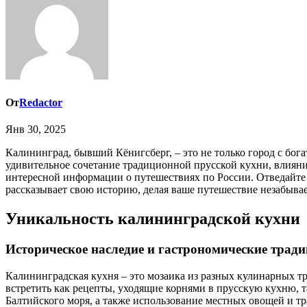
От
Redactor
Янв 30, 2025
Калининград, бывший Кёнигсберг, – это не только город с богатой историей и уникальной архитектурой, но и настоящий рай для гурманов. Гастрономический туризм здесь предлагает
удивительное сочетание традиционной прусской кухни, влияни
интересной информации о путешествиях по России. Отведайте
рассказывает свою историю, делая ваше путешествие незабыва
Уникальность калининградской кухни
Историческое наследие и гастрономические трад
Калининградская кухня – это мозаика из разных кулинарных тр
встретить как рецепты, уходящие корнями в прусскую кухню, 
Балтийского моря, а также использование местных овощей и тр