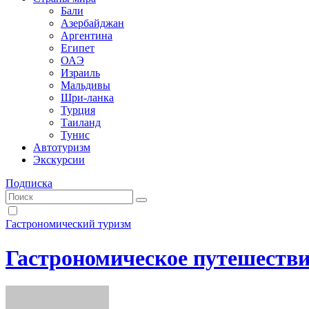
Бали
Азербайджан
Аргентина
Египет
ОАЭ
Израиль
Мальдивы
Шри-ланка
Турция
Таиланд
Тунис
Автотуризм
Экскурсии
Подписка
Гастрономический туризм
Гастрономическое путешестви