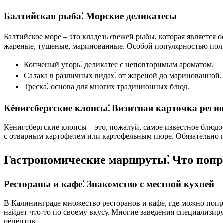
Балтийская рыба⁚ Морские деликатесы
Балтийское море – это кладезь свежей рыбы, которая является 
жареные, тушеные, маринованные. Особой популярностью поль
Копченый угорь⁚ деликатес с неповторимым ароматом.
Салака в различных видах⁚ от жареной до маринованной.
Треска⁚ основа для многих традиционных блюд.
Кёнигсбергские клопсы⁚ Визитная карточка реги
Кёнигсбергские клопсы – это, пожалуй, самое известное блюд
с отварным картофелем или картофельным пюре. Обязательно п
Гастрономические маршруты⁚ Что попр
Рестораны и кафе⁚ Знакомство с местной кухней
В Калининграде множество ресторанов и кафе, где можно поп
найдет что-то по своему вкусу. Многие заведения специализи
рецептов.