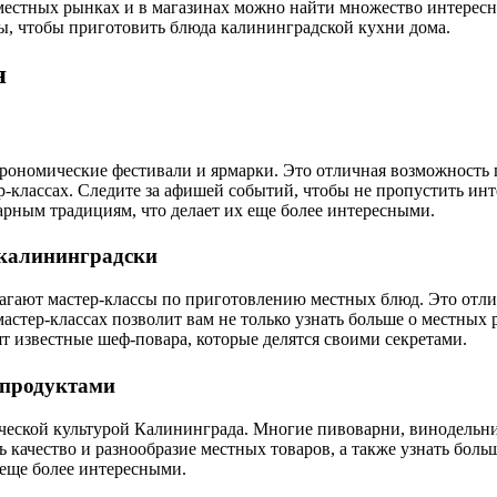
местных рынках и в магазинах можно найти множество интересн
вы, чтобы приготовить блюда калининградской кухни дома.
я
трономические фестивали и ярмарки. Это отличная возможность 
р-классах. Следите за афишей событий, чтобы не пропустить ин
ным традициям, что делает их еще более интересными.
-калининградски
гают мастер-классы по приготовлению местных блюд. Это отлич
стер-классах позволит вам не только узнать больше о местных 
ят известные шеф-повара, которые делятся своими секретами.
 продуктами
ической культурой Калининграда. Многие пивоварни, винодельни
качество и разнообразие местных товаров, а также узнать боль
 еще более интересными.