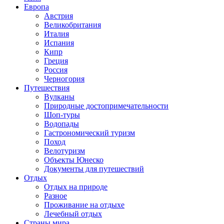
Европа
Австрия
Великобритания
Италия
Испания
Кипр
Греция
Россия
Черногория
Путешествия
Вулканы
Природные достопримечательности
Шоп-туры
Водопады
Гастрономический туризм
Поход
Велотуризм
Объекты Юнеско
Документы для путешествий
Отдых
Отдых на природе
Разное
Проживание на отдыхе
Лечебный отдых
Страны мира