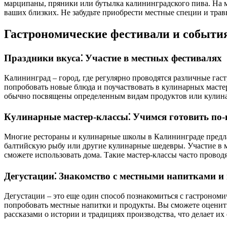
марципаны, пряники или бутылка калининградского пива. На 
ваших близких. Не забудьте приобрести местные специи и тра
Гастрономические фестивали и событи
Праздники вкуса⁚ Участие в местных фестивалях
Калининград – город, где регулярно проводятся различные гас
попробовать новые блюда и поучаствовать в кулинарных масте
обычно посвящены определенным видам продуктов или кулинар
Кулинарные мастер-классы⁚ Учимся готовить по
Многие рестораны и кулинарные школы в Калининграде предла
балтийскую рыбу или другие кулинарные шедевры. Участие в ма
сможете использовать дома. Такие мастер-классы часто провод
Дегустации⁚ Знакомство с местными напитками и
Дегустации – это еще один способ познакомиться с гастроном
попробовать местные напитки и продукты. Вы сможете оценить 
рассказами о истории и традициях производства, что делает их