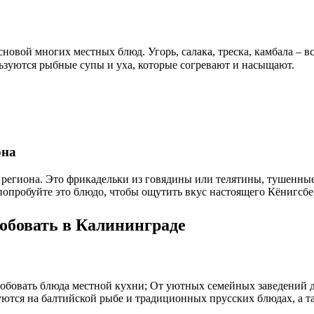
основой многих местных блюд. Угорь, салака, треска, камбала – 
зуются рыбные супы и уха, которые согревают и насыщают.
она
о региона. Это фрикадельки из говядины или телятины, тушенны
опробуйте это блюдо, чтобы ощутить вкус настоящего Кёнигсбе
обовать в Калининграде
робовать блюда местной кухни; От уютных семейных заведений 
руются на балтийской рыбе и традиционных прусских блюдах, а 