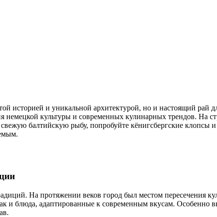
я немецкой культуры и современных кулинарных трендов. На стр
 свежую балтийскую рыбу, попробуйте кёнигсбергские клопсы и 
емым.
иции
адиций. На протяжении веков город был местом пересечения куль
так и блюда, адаптированные к современным вкусам. Особенно в
ав.