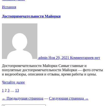
Испания
Достопримечательности Майорки
admin
Ноя 29, 2021
Комментариев нет
Достопримечательности Майорки Самые главные и
популятные достопримечательности Майорки — фото отчеты
и видеообзоры, описания и отзывы, время работы и цены.
Читайте далее
Пагинация
1
2
3
…
13
записей
← Предыдущая страница
—
Следующая страница →