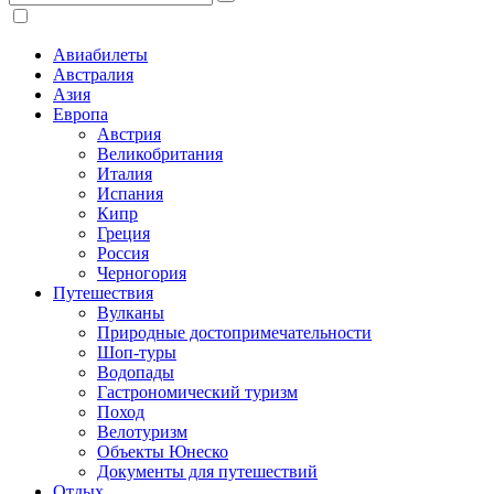
Авиабилеты
Австралия
Азия
Европа
Австрия
Великобритания
Италия
Испания
Кипр
Греция
Россия
Черногория
Путешествия
Вулканы
Природные достопримечательности
Шоп-туры
Водопады
Гастрономический туризм
Поход
Велотуризм
Объекты Юнеско
Документы для путешествий
Отдых