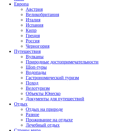
Европа
Австрия
Великобритания
Италия
Испания
Кипр
Греция
Россия
Черногория
Путешествия
Вулканы
Природные достопримечательности
Шоп-туры
Водопады
Гастрономический туризм
Поход
Велотуризм
Объекты Юнеско
Документы для путешествий
Отдых
Отдых на природе
Разное
Проживание на отдыхе
Лечебный отдых
Страны мира