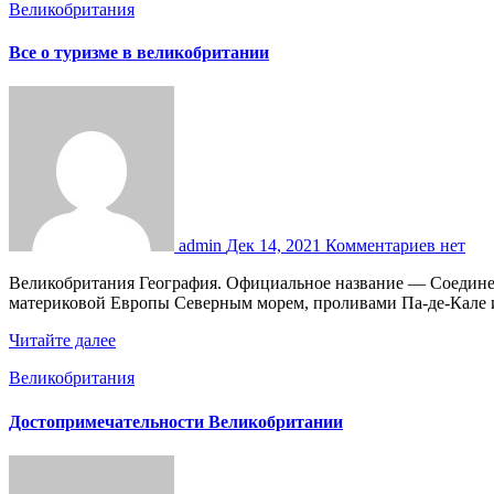
Великобритания
Все о туризме в великобритании
admin
Дек 14, 2021
Комментариев нет
Великобритания География. Официальное название — Соединенное Королевство Великобритании и Северной Ирландии. Государство расположено на Британских островах и отделено от
материковой Европы Северным морем, проливами Па-де-Кале 
Читайте далее
Великобритания
Достопримечательности Великобритании