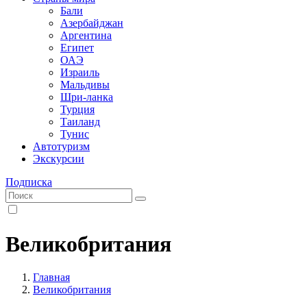
Бали
Азербайджан
Аргентина
Египет
ОАЭ
Израиль
Мальдивы
Шри-ланка
Турция
Таиланд
Тунис
Автотуризм
Экскурсии
Подписка
Великобритания
Главная
Великобритания