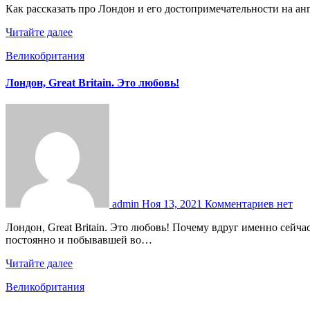
Как рассказать про Лондон и его достопримечательности на анг
Читайте далее
Великобритания
Лондон, Great Britain. Это любовь!
admin
Ноя 13, 2021
Комментариев нет
Лондон, Great Britain. Это любовь! Почему вдруг именно сейчас так захотелось в Лондон? Нет, не так… После поездки туда этот вопрос звучит по-другому: почему мне, путешествующей
постоянно и побывавшей во…
Читайте далее
Великобритания