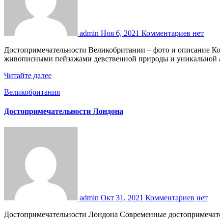
admin
Ноя 6, 2021
Комментариев нет
Достопримечательности Великобритании – фото и описание Королевство Великобритания является содружеством нескольких стран. Каждая из них славится богатой историей и культурой,
живописными пейзажами девственной природы и уникальной 
Читайте далее
Великобритания
Достопримечательности Лондона
admin
Окт 31, 2021
Комментариев нет
Достопримечательности Лондона Современные достопримечательности Лондона подразумевают не отдельные локации, а целые районы, выстроенные в соответствии с основной